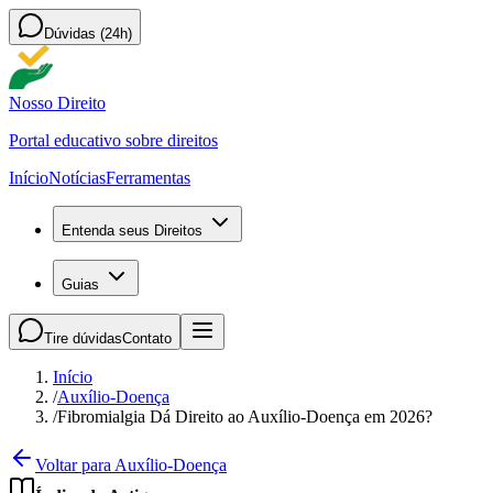
Dúvidas (24h)
Nosso Direito
Portal educativo sobre direitos
Início
Notícias
Ferramentas
Entenda seus Direitos
Guias
Tire dúvidas
Contato
Início
/
Auxílio-Doença
/
Fibromialgia Dá Direito ao Auxílio-Doença em 2026?
Voltar para Auxílio-Doença