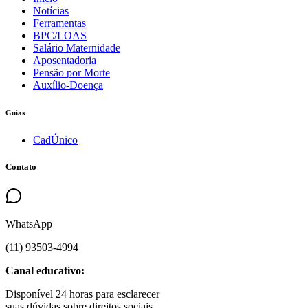
Notícias
Ferramentas
BPC/LOAS
Salário Maternidade
Aposentadoria
Pensão por Morte
Auxílio-Doença
Guias
CadÚnico
Contato
WhatsApp
(
11
)
93503
-
4994
Canal educativo:
Disponível 24 horas para esclarecer
suas dúvidas sobre direitos sociais