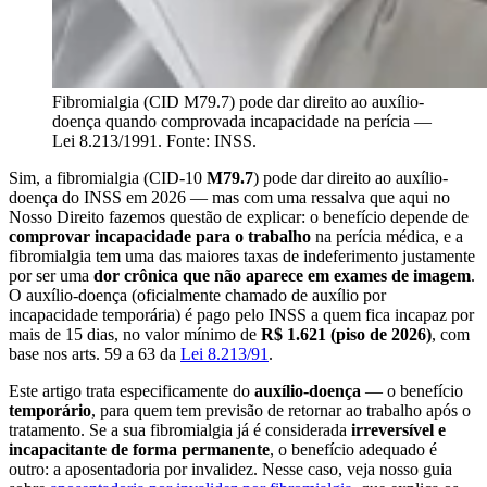
Fibromialgia (CID M79.7) pode dar direito ao auxílio-
doença quando comprovada incapacidade na perícia —
Lei 8.213/1991. Fonte: INSS.
Sim, a fibromialgia (CID-10
M79.7
) pode dar direito ao auxílio-
doença do INSS em 2026 — mas com uma ressalva que aqui no
Nosso Direito fazemos questão de explicar: o benefício depende de
comprovar incapacidade para o trabalho
na perícia médica, e a
fibromialgia tem uma das maiores taxas de indeferimento justamente
por ser uma
dor crônica que não aparece em exames de imagem
.
O auxílio-doença (oficialmente chamado de auxílio por
incapacidade temporária) é pago pelo INSS a quem fica incapaz por
mais de 15 dias, no valor mínimo de
R$ 1.621 (piso de 2026)
, com
base nos arts. 59 a 63 da
Lei 8.213/91
.
Este artigo trata especificamente do
auxílio-doença
— o benefício
temporário
, para quem tem previsão de retornar ao trabalho após o
tratamento. Se a sua fibromialgia já é considerada
irreversível e
incapacitante de forma permanente
, o benefício adequado é
outro: a aposentadoria por invalidez. Nesse caso, veja nosso guia