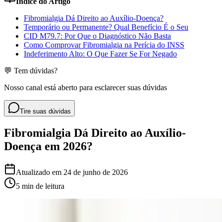
Índice do Artigo
Fibromialgia Dá Direito ao Auxílio-Doença?
Temporário ou Permanente? Qual Benefício É o Seu
CID M79.7: Por Que o Diagnóstico Não Basta
Como Comprovar Fibromialgia na Perícia do INSS
Indeferimento Alto: O Que Fazer Se For Negado
💬 Tem dúvidas?
Nosso canal está aberto para esclarecer suas dúvidas
Tire suas dúvidas
Fibromialgia Dá Direito ao Auxílio-
Doença em 2026?
Atualizado em
24 de junho de 2026
5 min
de leitura