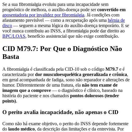
Se a sua fibromialgia evoluiu para uma incapacidade sem
prognóstico de melhora, o auxílio-doença pode ser
convertido em
aposentadoria por invalidez por fibromialgia
. Já condições com
afastamento previsível — como a recuperação após uma
hérnia de
disco
— seguem a mesma lógica do auxílio-doença temporário. E se
você nunca contribuiu ao INSS, a fibromialgia pode dar direito ao
BPC/LOAS
, benefício assistencial que não exige contribuição.
CID M79.7: Por Que o Diagnóstico Não
Basta
A fibromialgia é classificada pela CID-10 sob o código
M79.7
e é
caracterizada por
dor musculoesquelética generalizada e crônica
,
em geral acompanhada de fadiga, sono não reparador e alterações de
humor. Diferentemente de uma fratura, ela
não tem exame de
imagem que a comprove
— o diagnóstico é clínico, baseado na
história do paciente e nos chamados
pontos dolorosos (tender
points)
.
O perito avalia incapacidade, não apenas o CID
Como não há exame objetivo, o perito do INSS depende fortemente
do
laudo médico
, da descrição das limitações e da entrevista. Por