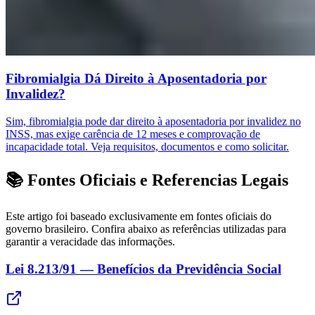
Fibromialgia Dá Direito à Aposentadoria por
Invalidez?
Sim, fibromialgia pode dar direito à aposentadoria por invalidez no
INSS, mas exige carência de 12 meses e comprovação de
incapacidade total. Veja requisitos, documentos e como solicitar.
📚 Fontes Oficiais e Referencias Legais
Este artigo foi baseado exclusivamente em fontes oficiais do
governo brasileiro. Confira abaixo as referências utilizadas para
garantir a veracidade das informações.
Lei 8.213/91 — Benefícios da Previdência Social