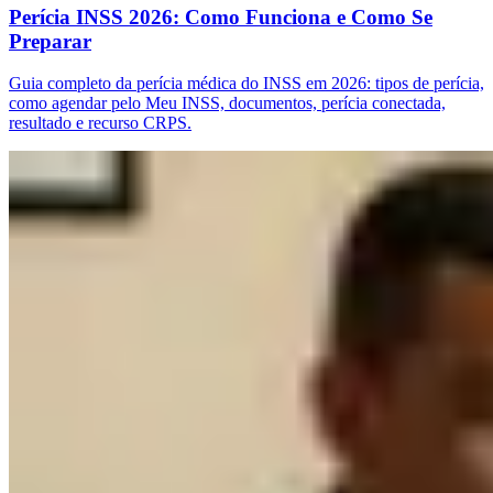
Perícia INSS 2026: Como Funciona e Como Se
Preparar
Guia completo da perícia médica do INSS em 2026: tipos de perícia,
como agendar pelo Meu INSS, documentos, perícia conectada,
resultado e recurso CRPS.