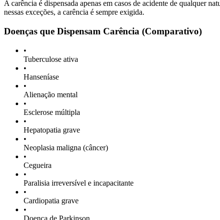
A carência é dispensada apenas em casos de acidente de qualquer natu
nessas exceções, a carência é sempre exigida.
Doenças que Dispensam Carência (Comparativo)
•
Tuberculose ativa
•
Hanseníase
•
Alienação mental
•
Esclerose múltipla
•
Hepatopatia grave
•
Neoplasia maligna (câncer)
•
Cegueira
•
Paralisia irreversível e incapacitante
•
Cardiopatia grave
•
Doença de Parkinson