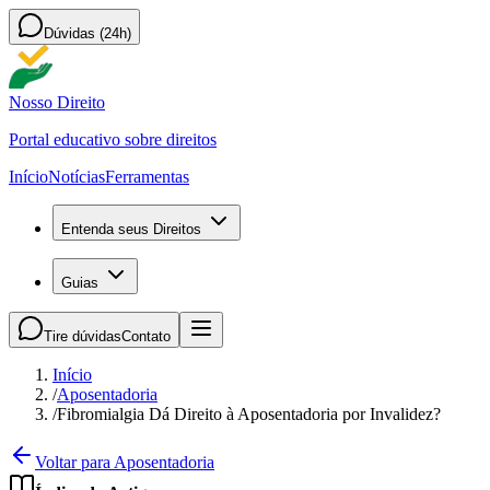
Dúvidas (24h)
Nosso Direito
Portal educativo sobre direitos
Início
Notícias
Ferramentas
Entenda seus Direitos
Guias
Tire dúvidas
Contato
Início
/
Aposentadoria
/
Fibromialgia Dá Direito à Aposentadoria por Invalidez?
Voltar para Aposentadoria