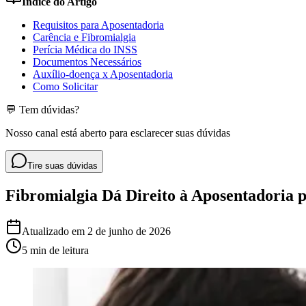
Índice do Artigo
Requisitos para Aposentadoria
Carência e Fibromialgia
Perícia Médica do INSS
Documentos Necessários
Auxílio-doença x Aposentadoria
Como Solicitar
💬 Tem dúvidas?
Nosso canal está aberto para esclarecer suas dúvidas
Tire suas dúvidas
Fibromialgia Dá Direito à Aposentadoria p
Atualizado em
2 de junho de 2026
5 min
de leitura