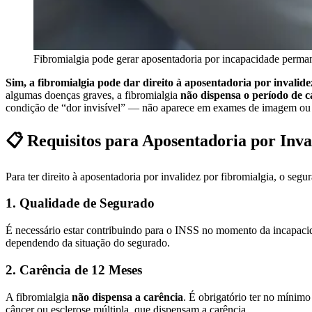
Fibromialgia pode gerar aposentadoria por incapacidade perma
Sim, a fibromialgia pode dar direito à aposentadoria por invalid
algumas doenças graves, a fibromialgia
não dispensa o período de c
condição de “dor invisível” — não aparece em exames de imagem ou 
📋 Requisitos para Aposentadoria por Inva
Para ter direito à aposentadoria por invalidez por fibromialgia, o segu
1. Qualidade de Segurado
É necessário estar contribuindo para o INSS no momento da incapacid
dependendo da situação do segurado.
2. Carência de 12 Meses
A fibromialgia
não dispensa a carência
. É obrigatório ter no mínim
câncer ou esclerose múltipla, que dispensam a carência.