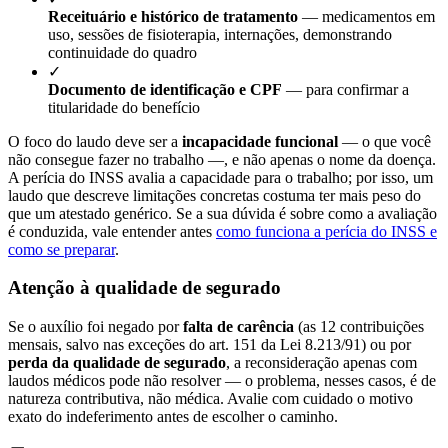
Receituário e histórico de tratamento
— medicamentos em
uso, sessões de fisioterapia, internações, demonstrando
continuidade do quadro
✓
Documento de identificação e CPF
— para confirmar a
titularidade do benefício
O foco do laudo deve ser a
incapacidade funcional
— o que você
não consegue fazer no trabalho —, e não apenas o nome da doença.
A perícia do INSS avalia a capacidade para o trabalho; por isso, um
laudo que descreve limitações concretas costuma ter mais peso do
que um atestado genérico. Se a sua dúvida é sobre como a avaliação
é conduzida, vale entender antes
como funciona a perícia do INSS e
como se preparar
.
Atenção à qualidade de segurado
Se o auxílio foi negado por
falta de carência
(as 12 contribuições
mensais, salvo nas exceções do art. 151 da Lei 8.213/91) ou por
perda da qualidade de segurado
, a reconsideração apenas com
laudos médicos pode não resolver — o problema, nesses casos, é de
natureza contributiva, não médica. Avalie com cuidado o motivo
exato do indeferimento antes de escolher o caminho.