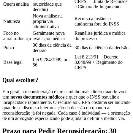
CRPS — Junta de Recursos
Quem analisa
(autoridade que
e Câmara de Julgamento
decidiu)
Nova análise na
Recurso a instância
Natureza
própria via
autônoma fora do INSS
administrativa
Foco no
Geralmente nova
Reanálise jurídica e médica
auxílio-doença
avaliação médica
do processo
30 dias da ciência da
Prazo
30 dias da ciência da decisão
decisão
Lei 8.213/91 + Decreto
Lei 9.784/1999, art.
Base legal
3.048/99 + Regimento do
56
CRPS
Qual escolher?
Em geral, a reconsideração é um caminho mais direto quando você
tem
novos documentos médicos
e quer que o INSS reavalie a
incapacidade rapidamente. O recurso ao CRPS costuma ser indicado
quando se discute a interpretação da decisão ou quando a
reconsideração já foi negada. Cada caso é individual — a orientação
de um advogado especializado pode ajudar a definir a melhor via.
Prazo para Pedir Reconsideração: 30