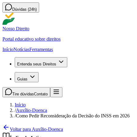
Dúvidas (24h)
Nosso Direito
Portal educativo sobre direitos
Início
Notícias
Ferramentas
Entenda seus Direitos
Guias
Tire dúvidas
Contato
Início
/
Auxílio-Doença
/
Como Pedir Reconsideração da Decisão do INSS em 2026
Voltar para Auxílio-Doença