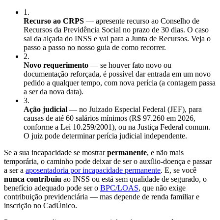
1
.
Recurso ao CRPS
— apresente recurso ao Conselho de
Recursos da Previdência Social no prazo de 30 dias. O caso
sai da alçada do INSS e vai para a Junta de Recursos. Veja o
passo a passo no nosso guia de como recorrer.
2
.
Novo requerimento
— se houver fato novo ou
documentação reforçada, é possível dar entrada em um novo
pedido a qualquer tempo, com nova perícia (a contagem passa
a ser da nova data).
3
.
Ação judicial
— no Juizado Especial Federal (JEF), para
causas de até 60 salários mínimos (R$ 97.260 em 2026,
conforme a Lei 10.259/2001), ou na Justiça Federal comum.
O juiz pode determinar perícia judicial independente.
Se a sua incapacidade se mostrar
permanente
, e não mais
temporária, o caminho pode deixar de ser o auxílio-doença e passar
a ser a
aposentadoria por incapacidade permanente
. E, se você
nunca contribuiu
ao INSS ou está sem qualidade de segurado, o
benefício adequado pode ser o
BPC/LOAS
, que não exige
contribuição previdenciária — mas depende de renda familiar e
inscrição no CadÚnico.