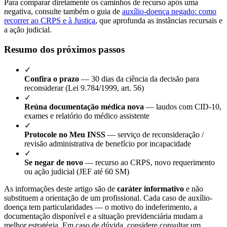
Para comparar diretamente os caminhos de recurso após uma
negativa, consulte também o guia de
auxílio-doença negado: como
recorrer ao CRPS e à Justiça
, que aprofunda as instâncias recursais e
a ação judicial.
Resumo dos próximos passos
✓
Confira o prazo
— 30 dias da ciência da decisão para
reconsiderar (Lei 9.784/1999, art. 56)
✓
Reúna documentação médica nova
— laudos com CID-10,
exames e relatório do médico assistente
✓
Protocole no Meu INSS
— serviço de reconsideração /
revisão administrativa de benefício por incapacidade
✓
Se negar de novo
— recurso ao CRPS, novo requerimento
ou ação judicial (JEF até 60 SM)
As informações deste artigo são de
caráter informativo
e não
substituem a orientação de um profissional. Cada caso de auxílio-
doença tem particularidades — o motivo do indeferimento, a
documentação disponível e a situação previdenciária mudam a
melhor estratégia. Em caso de dúvida, considere consultar um