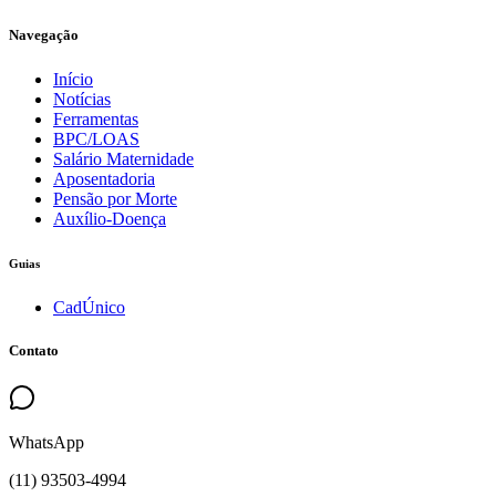
Navegação
Início
Notícias
Ferramentas
BPC/LOAS
Salário Maternidade
Aposentadoria
Pensão por Morte
Auxílio-Doença
Guias
CadÚnico
Contato
WhatsApp
(
11
)
93503
-
4994