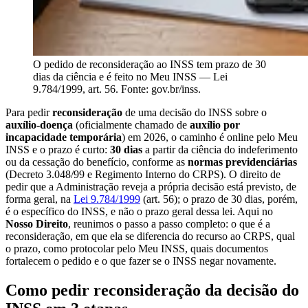
O pedido de reconsideração ao INSS tem prazo de 30
dias da ciência e é feito no Meu INSS — Lei
9.784/1999, art. 56. Fonte: gov.br/inss.
Para pedir
reconsideração
de uma decisão do INSS sobre o
auxílio-doença
(oficialmente chamado de
auxílio por
incapacidade temporária
) em 2026, o caminho é online pelo Meu
INSS e o prazo é curto:
30 dias
a partir da ciência do indeferimento
ou da cessação do benefício, conforme as
normas previdenciárias
(Decreto 3.048/99 e Regimento Interno do CRPS). O direito de
pedir que a Administração reveja a própria decisão está previsto, de
forma geral, na
Lei 9.784/1999
(art. 56); o prazo de 30 dias, porém,
é o específico do INSS, e não o prazo geral dessa lei. Aqui no
Nosso Direito
, reunimos o passo a passo completo: o que é a
reconsideração, em que ela se diferencia do recurso ao CRPS, qual
o prazo, como protocolar pelo Meu INSS, quais documentos
fortalecem o pedido e o que fazer se o INSS negar novamente.
Como pedir reconsideração da decisão do