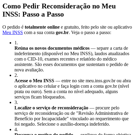
Como Pedir Reconsideração no Meu
INSS: Passo a Passo
O pedido é
totalmente online
e gratuito, feito pelo site ou aplicativo
Meu INSS
com a sua conta
gov.br
. Veja o passo a passo:
1
.
Reúna os novos documentos médicos
— separe a carta de
indeferimento (disponível no Meu INSS), laudos atualizados
com o CID-10, exames recentes e relatório do médico
assistente. São esses documentos que sustentam o pedido de
nova avaliação.
2
.
Acesse o Meu INSS
— entre no site meu.inss.gov.br ou abra
o aplicativo no celular e faça login com a conta gov.br (nível
prata ou ouro). Sem a conta no nível adequado, alguns
serviços ficam bloqueados.
3
.
Localize o serviço de reconsideração
— procure pelo
serviço de reconsideração ou de "Revisão Administrativa de
Benefício por Incapacidade" vinculado ao requerimento que
foi negado. Selecione o auxílio-doença indeferido.
4
.
Descreva o motivo do pedido
— explique de forma objetiva