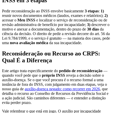
INSS em 3 etapas
Pedir reconsideração ao INSS envolve basicamente
3 etapas
:
1)
reunir novos documentos médicos (laudos, exames e relatórios);
2)
acessar o
Meu INSS
e localizar o serviço de reconsideração ou de
revisão administrativa de benefício por incapacidade;
3)
descrever o
motivo e anexar a documentação, dentro do prazo de
30 dias
da
ciência da decisão. O direito de pedir a revisão decorre do art. 56 da
Lei 9.784/1999, e o serviço é gratuito — na maioria dos casos, pede
uma
nova avaliação médica
da sua incapacidade.
Reconsideração ou Recurso ao CRPS:
Qual É a Diferença
Este artigo trata especificamente do
pedido de reconsideração
—
quando você pede que o
próprio INSS
reveja a decisão sobre o
auxílio-doença. Se o que você procura é o recurso formal a uma
instância de fora do INSS, com julgamento em duas etapas, veja o
nosso guia de
auxílio-doença negado: como recorrer em 2026
, que
detalha o recurso ao Conselho de Recursos da Previdência Social e
a ação judicial. São caminhos diferentes — e entender a distinção
evita perder prazo.
Vale relembrar o que está em jogo. O auxílio por incapacidade