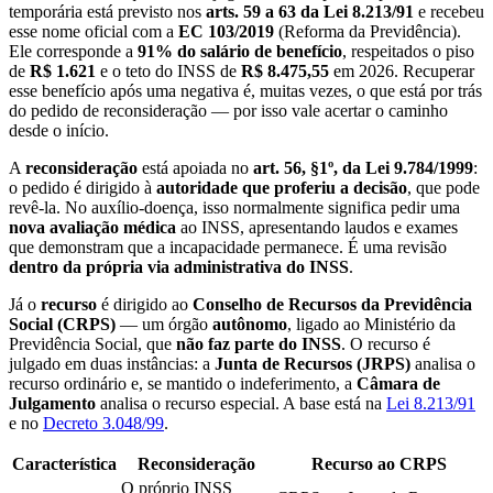
temporária está previsto nos
arts. 59 a 63 da Lei 8.213/91
e recebeu
esse nome oficial com a
EC 103/2019
(Reforma da Previdência).
Ele corresponde a
91% do salário de benefício
, respeitados o piso
de
R$ 1.621
e o teto do INSS de
R$ 8.475,55
em 2026. Recuperar
esse benefício após uma negativa é, muitas vezes, o que está por trás
do pedido de reconsideração — por isso vale acertar o caminho
desde o início.
A
reconsideração
está apoiada no
art. 56, §1º, da Lei 9.784/1999
:
o pedido é dirigido à
autoridade que proferiu a decisão
, que pode
revê-la. No auxílio-doença, isso normalmente significa pedir uma
nova avaliação médica
ao INSS, apresentando laudos e exames
que demonstram que a incapacidade permanece. É uma revisão
dentro da própria via administrativa do INSS
.
Já o
recurso
é dirigido ao
Conselho de Recursos da Previdência
Social (CRPS)
— um órgão
autônomo
, ligado ao Ministério da
Previdência Social, que
não faz parte do INSS
. O recurso é
julgado em duas instâncias: a
Junta de Recursos (JRPS)
analisa o
recurso ordinário e, se mantido o indeferimento, a
Câmara de
Julgamento
analisa o recurso especial. A base está na
Lei 8.213/91
e no
Decreto 3.048/99
.
Característica
Reconsideração
Recurso ao CRPS
O próprio INSS