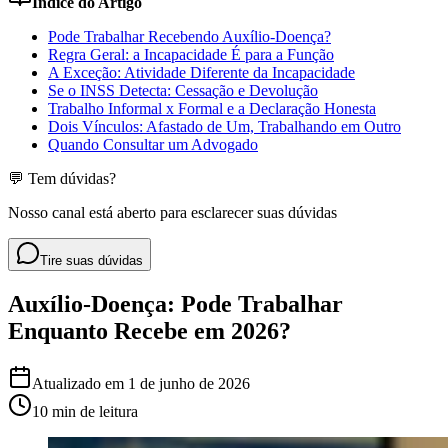
Índice do Artigo
Pode Trabalhar Recebendo Auxílio-Doença?
Regra Geral: a Incapacidade É para a Função
A Exceção: Atividade Diferente da Incapacidade
Se o INSS Detecta: Cessação e Devolução
Trabalho Informal x Formal e a Declaração Honesta
Dois Vínculos: Afastado de Um, Trabalhando em Outro
Quando Consultar um Advogado
💬 Tem dúvidas?
Nosso canal está aberto para esclarecer suas dúvidas
Tire suas dúvidas
Auxílio-Doença: Pode Trabalhar
Enquanto Recebe em 2026?
Atualizado em
1 de junho de 2026
10 min
de leitura