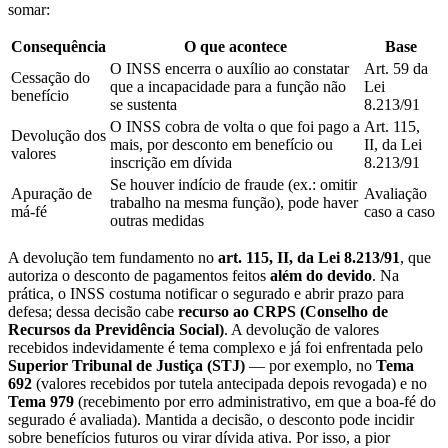
somar:
Consequência
O que acontece
Base
O INSS encerra o auxílio ao constatar
Art. 59 da
Cessação do
que a incapacidade para a função não
Lei
benefício
se sustenta
8.213/91
O INSS cobra de volta o que foi pago a
Art. 115,
Devolução dos
mais, por desconto em benefício ou
II, da Lei
valores
inscrição em dívida
8.213/91
Se houver indício de fraude (ex.: omitir
Apuração de
Avaliação
trabalho na mesma função), pode haver
má-fé
caso a caso
outras medidas
A devolução tem fundamento no
art. 115, II, da Lei 8.213/91
, que
autoriza o desconto de pagamentos feitos
além do devido
. Na
prática, o INSS costuma notificar o segurado e abrir prazo para
defesa; dessa decisão cabe
recurso ao CRPS (Conselho de
Recursos da Previdência Social)
. A devolução de valores
recebidos indevidamente é tema complexo e já foi enfrentada pelo
Superior Tribunal de Justiça (STJ)
— por exemplo, no
Tema
692
(valores recebidos por tutela antecipada depois revogada) e no
Tema 979
(recebimento por erro administrativo, em que a boa-fé do
segurado é avaliada). Mantida a decisão, o desconto pode incidir
sobre benefícios futuros ou virar dívida ativa. Por isso, a pior