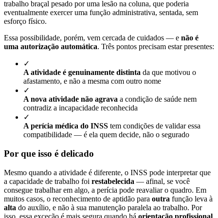
trabalho braçal pesado por uma lesão na coluna, que poderia
eventualmente exercer uma função administrativa, sentada, sem
esforço físico.
Essa possibilidade, porém, vem cercada de cuidados — e
não é
uma autorização automática
. Três pontos precisam estar presentes:
✓
A atividade é genuinamente distinta
da que motivou o
afastamento, e não a mesma com outro nome
✓
A nova atividade não agrava
a condição de saúde nem
contradiz a incapacidade reconhecida
✓
A perícia médica do INSS
tem condições de validar essa
compatibilidade — é ela quem decide, não o segurado
Por que isso é delicado
Mesmo quando a atividade é diferente, o INSS pode interpretar que
a capacidade de trabalho foi
restabelecida
— afinal, se você
consegue trabalhar em algo, a perícia pode reavaliar o quadro. Em
muitos casos, o reconhecimento de aptidão para
outra
função leva à
alta
do auxílio, e não à sua manutenção paralela ao trabalho. Por
isso, essa exceção é mais segura quando há
orientação profissional