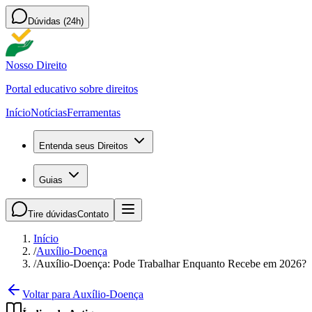
Dúvidas (24h)
Nosso Direito
Portal educativo sobre direitos
Início
Notícias
Ferramentas
Entenda seus Direitos
Guias
Tire dúvidas
Contato
Início
/
Auxílio-Doença
/
Auxílio-Doença: Pode Trabalhar Enquanto Recebe em 2026?
Voltar para Auxílio-Doença