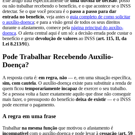
Este artigo trata especificamente de
uma dúvida de decisão
: posso
ou não trabalhar recebendo o benefício, e o que acontece se o INSS
detectar. Se o que você procura é o
passo a passo para dar
entrada no benefício
, veja antes o
guia completo de como solicitar
o auxílio-doença
; e para a visão geral de todos os seus direitos
durante o afastamento, comece pela
página principal do auxílio-
doença
. O alerta central aqui é um só: a decisão errada pode custar o
benefício e gerar
devolução de valores
ao INSS (
art. 115, II, da
Lei 8.213/91
).
Pode Trabalhar Recebendo Auxílio-
Doença?
A resposta curta é:
em regra, não
— e, em uma situação específica,
sim, com cautela
. O auxílio-doença existe para substituir a renda de
quem ficou
temporariamente incapaz
de exercer o seu trabalho.
Se a pessoa volta a fazer exatamente aquilo que disse não conseguir
mais fazer, o pressuposto do benefício
deixa de existir
— e o INSS
pode encerrar o pagamento.
A regra em uma frase
Trabalhar
na mesma função
que motivou o afastamento é
incompatível
com o auxílio-doença e pode levar à
cessação
(
art. 59