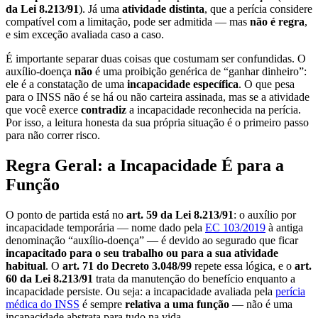
da Lei 8.213/91
). Já uma
atividade distinta
, que a perícia considere
compatível com a limitação, pode ser admitida — mas
não é regra
,
e sim exceção avaliada caso a caso.
É importante separar duas coisas que costumam ser confundidas. O
auxílio-doença
não
é uma proibição genérica de “ganhar dinheiro”:
ele é a constatação de uma
incapacidade específica
. O que pesa
para o INSS não é se há ou não carteira assinada, mas se a atividade
que você exerce
contradiz
a incapacidade reconhecida na perícia.
Por isso, a leitura honesta da sua própria situação é o primeiro passo
para não correr risco.
Regra Geral: a Incapacidade É para a
Função
O ponto de partida está no
art. 59 da Lei 8.213/91
: o auxílio por
incapacidade temporária — nome dado pela
EC 103/2019
à antiga
denominação “auxílio-doença” — é devido ao segurado que ficar
incapacitado para o seu trabalho ou para a sua atividade
habitual
. O
art. 71 do Decreto 3.048/99
repete essa lógica, e o
art.
60 da Lei 8.213/91
trata da manutenção do benefício enquanto a
incapacidade persiste. Ou seja: a incapacidade avaliada pela
perícia
médica do INSS
é sempre
relativa a uma função
— não é uma
incapacidade abstrata para tudo na vida.