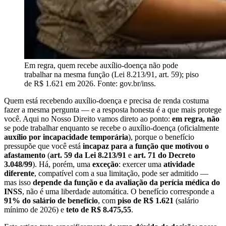
Em regra, quem recebe auxílio-doença não pode
trabalhar na mesma função (Lei 8.213/91, art. 59); piso
de R$ 1.621 em 2026. Fonte: gov.br/inss.
Quem está recebendo auxílio-doença e precisa de renda costuma
fazer a mesma pergunta — e a resposta honesta é a que mais protege
você. Aqui no Nosso Direito vamos direto ao ponto:
em regra, não
se pode trabalhar enquanto se recebe o auxílio-doença (oficialmente
auxílio por incapacidade temporária
), porque o benefício
pressupõe que você está
incapaz para a função que motivou o
afastamento
(
art. 59 da Lei 8.213/91
e
art. 71 do Decreto
3.048/99
). Há, porém, uma
exceção
: exercer uma
atividade
diferente
, compatível com a sua limitação, pode ser admitido —
mas isso
depende da função e da avaliação da perícia médica do
INSS
, não é uma liberdade automática. O benefício corresponde a
91% do salário de benefício
, com
piso de R$ 1.621
(salário
mínimo de 2026) e
teto de R$ 8.475,55
.