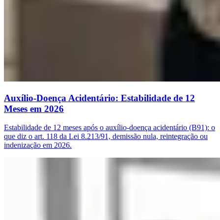
Auxílio-Doença Acidentário: Estabilidade de 12
Meses em 2026
Estabilidade de 12 meses após o auxílio-doença acidentário (B91): o
que diz o art. 118 da Lei 8.213/91, demissão nula, reintegração ou
indenização em 2026.