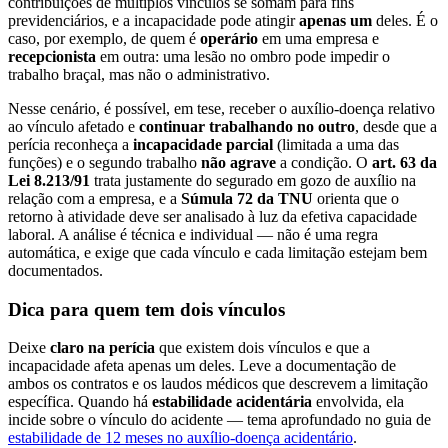
contribuições de múltiplos vínculos se somam para fins
previdenciários, e a incapacidade pode atingir
apenas um
deles. É o
caso, por exemplo, de quem é
operário
em uma empresa e
recepcionista
em outra: uma lesão no ombro pode impedir o
trabalho braçal, mas não o administrativo.
Nesse cenário, é possível, em tese, receber o auxílio-doença relativo
ao vínculo afetado e
continuar trabalhando no outro
, desde que a
perícia reconheça a
incapacidade parcial
(limitada a uma das
funções) e o segundo trabalho
não agrave
a condição. O
art. 63 da
Lei 8.213/91
trata justamente do segurado em gozo de auxílio na
relação com a empresa, e a
Súmula 72 da TNU
orienta que o
retorno à atividade deve ser analisado à luz da efetiva capacidade
laboral. A análise é técnica e individual — não é uma regra
automática, e exige que cada vínculo e cada limitação estejam bem
documentados.
Dica para quem tem dois vínculos
Deixe
claro na perícia
que existem dois vínculos e que a
incapacidade afeta apenas um deles. Leve a documentação de
ambos os contratos e os laudos médicos que descrevem a limitação
específica. Quando há
estabilidade acidentária
envolvida, ela
incide sobre o vínculo do acidente — tema aprofundado no guia de
estabilidade de 12 meses no auxílio-doença acidentário
.