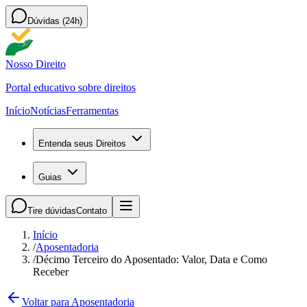
Dúvidas (24h)
Nosso Direito
Portal educativo sobre direitos
Início
Notícias
Ferramentas
Entenda seus Direitos
Guias
Tire dúvidas
Contato
Início
/
Aposentadoria
/
Décimo Terceiro do Aposentado: Valor, Data e Como
Receber
Voltar para Aposentadoria