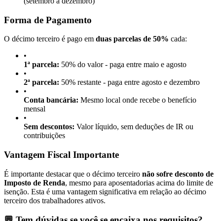
(setembro a dezembro)
Forma de Pagamento
O décimo terceiro é pago em
duas parcelas de 50%
cada:
•
1ª parcela:
50% do valor - paga entre maio e agosto
•
2ª parcela:
50% restante - paga entre agosto e dezembro
•
Conta bancária:
Mesmo local onde recebe o benefício
mensal
•
Sem descontos:
Valor líquido, sem deduções de IR ou
contribuições
Vantagem Fiscal Importante
É importante destacar que o décimo terceiro
não sofre desconto de
Imposto de Renda
, mesmo para aposentadorias acima do limite de
isenção. Esta é uma vantagem significativa em relação ao décimo
terceiro dos trabalhadores ativos.
💬 Tem dúvidas se você se encaixa nos requisitos?