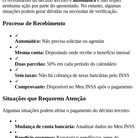
O recebimento do décimo terceiro é
automático
e não requer
nenhuma ação por parte do aposentado. No entanto, algumas
situações podem gerar dúvidas ou necessitar de verificação.
Processo de Recebimento
✓
Automático:
Não precisa solicitar ou agendar
✓
Mesma conta:
Depositado onde recebe o benefício mensal
✓
Duas parcelas:
50% em cada período do calendário
✓
Sem taxas:
Não há cobrança de taxas bancárias pelo INSS
✓
Comprovante:
Disponível no Meu INSS após o pagamento
Situações que Requerem Atenção
Algumas situações podem afetar o pagamento do décimo terceiro:
•
Mudança de conta bancária:
Atualizar dados no Meu INSS
•
Benefício suspenso:
Regularizar pendências antes do