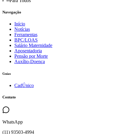
Para Todos
Navegação
Início
Notícias
Ferramentas
BPC/LOAS
Salário Maternidade
Aposentadoria
Pensão por Morte
Auxílio-Doença
Guias
CadÚnico
Contato
WhatsApp
(
11
)
93503
-
4994