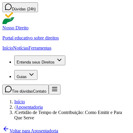
Dúvidas (24h)
Nosso Direito
Portal educativo sobre direitos
Início
Notícias
Ferramentas
Entenda seus Direitos
Guias
Tire dúvidas
Contato
Início
/
Aposentadoria
/
Certidão de Tempo de Contribuição: Como Emitir e Para
Que Serve
Voltar para Aposentadoria