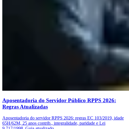
Aposentadoria do Servidor Público RPPS 2026:
Regras Atualizadas
Aposentadoria do servidor RPPS 2026: regras EC 103/2019, idade
65H/62M, 25 anos contrib., integralidade, paridade e Lei
9.717/1998. Guia atualizado.