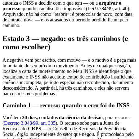
autoriza o INSS a decidir com o que tem — ou a
arquivar o
processo
quando a análise fica impossível (Lei 9.784/99, art. 40).
Arquivado, não há como “reabrir”: é protocolar de novo, com data
de entrada nova — e os atrasados do período perdido ficam pelo
caminho.
Estado 3 — negado: os três caminhos (e
como escolher)
A negativa vem por escrito, com motivo — e o motivo é a peça mais
importante do seu próximo movimento. Antes de qualquer reação,
localize a carta de indeferimento no Meu INSS e identifique o que
exatamente o INSS não aceitou: tempo de contribuição insuficiente,
carência incompleta, período especial não reconhecido, documento
desconsiderado. A partir daí, há três caminhos, e eles não servem
para os mesmos problemas.
Caminho 1 — recurso: quando o erro foi do INSS
Você tem
30 dias, contados da ciência da decisão
, para recorrer
(
Decreto 3.048/99, art. 305
). O recurso sobe para a Junta de
Recursos do
CRPS
— o Conselho de Recursos da Previdência
Social, órgão independente do setor que negou. É protocolado pelo