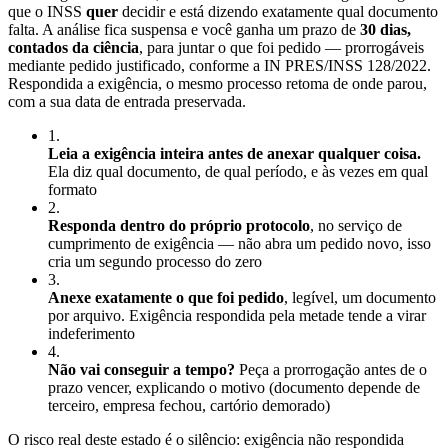
que o INSS
quer
decidir e está dizendo exatamente qual documento
falta. A análise fica suspensa e você ganha um prazo de
30 dias,
contados da ciência
, para juntar o que foi pedido — prorrogáveis
mediante pedido justificado, conforme a IN PRES/INSS 128/2022.
Respondida a exigência, o mesmo processo retoma de onde parou,
com a sua data de entrada preservada.
1
.
Leia a exigência inteira antes de anexar qualquer coisa.
Ela diz qual documento, de qual período, e às vezes em qual
formato
2
.
Responda dentro do próprio protocolo
, no serviço de
cumprimento de exigência — não abra um pedido novo, isso
cria um segundo processo do zero
3
.
Anexe exatamente o que foi pedido
, legível, um documento
por arquivo. Exigência respondida pela metade tende a virar
indeferimento
4
.
Não vai conseguir a tempo?
Peça a prorrogação antes de o
prazo vencer, explicando o motivo (documento depende de
terceiro, empresa fechou, cartório demorado)
O risco real deste estado é o silêncio: exigência não respondida