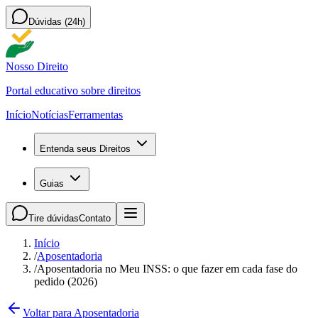
Dúvidas (24h)
Nosso Direito
Portal educativo sobre direitos
Início
Notícias
Ferramentas
Entenda seus Direitos
Guias
Tire dúvidas
Contato
Início
/
Aposentadoria
/
Aposentadoria no Meu INSS: o que fazer em cada fase do
pedido (2026)
Voltar para Aposentadoria