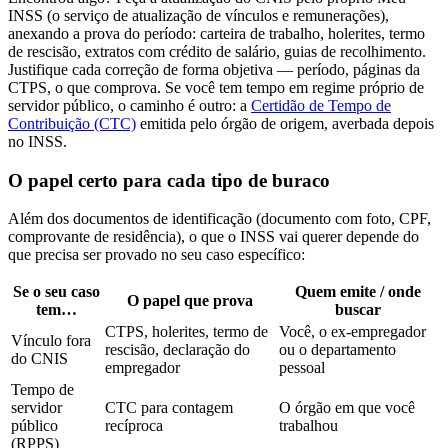
INSS (o serviço de atualização de vínculos e remunerações),
anexando a prova do período: carteira de trabalho, holerites, termo
de rescisão, extratos com crédito de salário, guias de recolhimento.
Justifique cada correção de forma objetiva — período, páginas da
CTPS, o que comprova. Se você tem tempo em regime próprio de
servidor público, o caminho é outro: a
Certidão de Tempo de
Contribuição (CTC)
emitida pelo órgão de origem, averbada depois
no INSS.
O papel certo para cada tipo de buraco
Além dos documentos de identificação (documento com foto, CPF,
comprovante de residência), o que o INSS vai querer depende do
que precisa ser provado no seu caso específico:
Se o seu caso
Quem emite / onde
O papel que prova
tem…
buscar
CTPS, holerites, termo de
Você, o ex-empregador
Vínculo fora
rescisão, declaração do
ou o departamento
do CNIS
empregador
pessoal
Tempo de
servidor
CTC para contagem
O órgão em que você
público
recíproca
trabalhou
(RPPS)