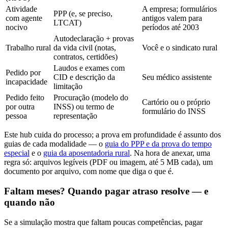
Atividade
A empresa; formulários
PPP (e, se preciso,
com agente
antigos valem para
LTCAT)
nocivo
períodos até 2003
Autodeclaração + provas
Trabalho rural
da vida civil (notas,
Você e o sindicato rural
contratos, certidões)
Laudos e exames com
Pedido por
CID e descrição da
Seu médico assistente
incapacidade
limitação
Pedido feito
Procuração (modelo do
Cartório ou o próprio
por outra
INSS) ou termo de
formulário do INSS
pessoa
representação
Este hub cuida do processo; a prova em profundidade é assunto dos
guias de cada modalidade — o
guia do PPP e da prova do tempo
especial
e o
guia da aposentadoria rural
. Na hora de anexar, uma
regra só: arquivos legíveis (PDF ou imagem, até 5 MB cada), um
documento por arquivo, com nome que diga o que é.
Faltam meses? Quando pagar atraso resolve — e
quando não
Se a simulação mostra que faltam poucas competências, pagar