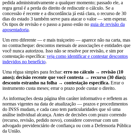
pedida administrativamente a qualquer momento; passado ele, a
regra geral é a perda do direito de rediscutir o cálculo. Se a
concessão é recente e a discordância já está clara, o recurso de 30
dias do estado 3 também serve para atacar o valor — sem esperar.
Os tipos de revisão e o passo a passo estão no
guia de revisão da
aposentadoria
.
Um erro diferente — e mais traiçoeiro — aparece não na carta, mas
no contracheque: descontos mensais de associações e entidades que
você nunca autorizou. Isso não se resolve por revisão, e sim por
contestação específica:
veja como identificar e contestar descontos
indevidos no benefício
.
Uma régua simples para fechar:
erro no cálculo → revisão (10
anos); decisão recente que você contesta → recurso (30 dias);
desconto estranho na folha → contestação específica.
Errar o
instrumento custa meses; errar o prazo pode custar o direito.
As informações desta página têm caráter informativo e refletem as
normas vigentes na data de atualização — prazos e procedimentos
do INSS mudam, e cada caso tem particularidades que só uma
análise individual alcança. Antes de decisões com prazo correndo
(recurso, revisão, pedido novo), considere conversar com um
advogado previdenciário de confiança ou com a Defensoria Pública
da União.