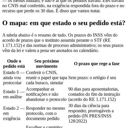
— os menus mudam, e não é aí que os pedidos travam. Eles travam
no CNIS mal conferido, na exigência respondida fora do prazo e no
recurso que perde os 30 dias. É disso que vamos tratar.
O mapa: em que estado o seu pedido está?
A tabela abaixo é o resumo de tudo. Os prazos do INSS vêm do
acordo de prazos que o instituto assumiu perante o STF (RE
1.171.152) e das normas de processo administrativo; os seus prazos
vêm da lei e valem a pena ser anotados no calendário.
Onde o
Seu próximo
O prazo que rege a fase
pedido está
movimento
Estado 0 —
Conferir o CNIS,
ainda vou
reunir o papel que tapa
Sem prazo: o relógio é seu
protocolar
cada buraco, simular
Acompanhar as
90 dias para aposentadorias,
Estado 1 —
notificações e não
contados do fim da instrução
em análise
abandonar o protocolo
(acordo do RE 1.171.152)
30 dias da ciência para
Estado 2 —
Responder no mesmo
responder, prorrogáveis a
em
protocolo, com o
pedido (IN PRES/INSS
exigência
documento pedido
128/2022)
Escolher o caminho: