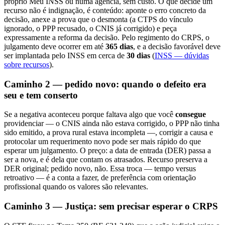
próprio Meu INSS ou numa agência, sem custo. O que decide um
recurso não é indignação, é conteúdo: aponte o erro concreto da
decisão, anexe a prova que o desmonta (a CTPS do vínculo
ignorado, o PPP recusado, o CNIS já corrigido) e peça
expressamente a reforma da decisão. Pelo regimento do CRPS, o
julgamento deve ocorrer em até
365 dias
, e a decisão favorável deve
ser implantada pelo INSS em cerca de
30 dias
(
INSS — dúvidas
sobre recursos
).
Caminho 2 — pedido novo: quando o defeito era
seu e tem conserto
Se a negativa aconteceu porque faltava algo que você
consegue
providenciar — o CNIS ainda não estava corrigido, o PPP não tinha
sido emitido, a prova rural estava incompleta —, corrigir a causa e
protocolar um requerimento novo pode ser mais rápido do que
esperar um julgamento. O preço: a data de entrada (DER) passa a
ser a nova, e é dela que contam os atrasados. Recurso preserva a
DER original; pedido novo, não. Essa troca — tempo versus
retroativo — é a conta a fazer, de preferência com orientação
profissional quando os valores são relevantes.
Caminho 3 — Justiça: sem precisar esperar o CRPS