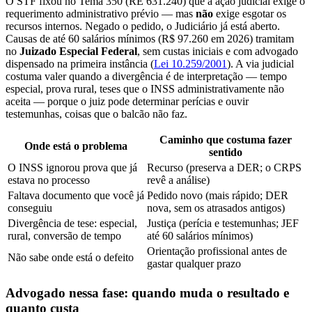
O STF fixou no Tema 350 (RE 631.240) que a ação judicial exige o
requerimento administrativo prévio — mas
não
exige esgotar os
recursos internos. Negado o pedido, o Judiciário já está aberto.
Causas de até 60 salários mínimos (R$ 97.260 em 2026) tramitam
no
Juizado Especial Federal
, sem custas iniciais e com advogado
dispensado na primeira instância (
Lei 10.259/2001
). A via judicial
costuma valer quando a divergência é de interpretação — tempo
especial, prova rural, teses que o INSS administrativamente não
aceita — porque o juiz pode determinar perícias e ouvir
testemunhas, coisas que o balcão não faz.
Caminho que costuma fazer
Onde está o problema
sentido
O INSS ignorou prova que já
Recurso (preserva a DER; o CRPS
estava no processo
revê a análise)
Faltava documento que você já
Pedido novo (mais rápido; DER
conseguiu
nova, sem os atrasados antigos)
Divergência de tese: especial,
Justiça (perícia e testemunhas; JEF
rural, conversão de tempo
até 60 salários mínimos)
Orientação profissional antes de
Não sabe onde está o defeito
gastar qualquer prazo
Advogado nessa fase: quando muda o resultado e
quanto custa