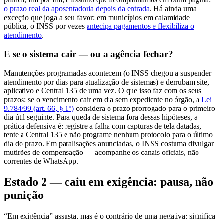
o prazo real da aposentadoria depois da entrada
. Há ainda uma
exceção que joga a seu favor: em municípios em calamidade
pública, o INSS por vezes
antecipa pagamentos e flexibiliza o
atendimento
.
E se o sistema cair — ou a agência fechar?
Manutenções programadas acontecem (o INSS chegou a suspender
atendimento por dias para atualização de sistemas) e derrubam site,
aplicativo e Central 135 de uma vez. O que isso faz com os seus
prazos: se o vencimento cair em dia sem expediente no órgão, a
Lei
9.784/99 (art. 66, § 1º)
considera o prazo prorrogado para o primeiro
dia útil seguinte. Para queda de sistema fora dessas hipóteses, a
prática defensiva é: registre a falha com capturas de tela datadas,
tente a Central 135 e não programe nenhum protocolo para o último
dia do prazo. Em paralisações anunciadas, o INSS costuma divulgar
mutirões de compensação — acompanhe os canais oficiais, não
correntes de WhatsApp.
Estado 2 — caiu em exigência: pausa, não
punição
“Em exigência” assusta, mas é o contrário de uma negativa: significa