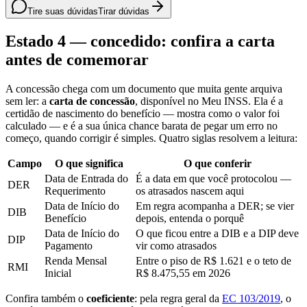
Tire suas dúvidas
Tirar dúvidas
Estado 4 — concedido: confira a carta
antes de comemorar
A concessão chega com um documento que muita gente arquiva
sem ler: a
carta de concessão
, disponível no Meu INSS. Ela é a
certidão de nascimento do benefício — mostra como o valor foi
calculado — e é a sua única chance barata de pegar um erro no
começo, quando corrigir é simples. Quatro siglas resolvem a leitura:
Campo
O que significa
O que conferir
Data de Entrada do
É a data em que você protocolou —
DER
Requerimento
os atrasados nascem aqui
Data de Início do
Em regra acompanha a DER; se vier
DIB
Benefício
depois, entenda o porquê
Data de Início do
O que ficou entre a DIB e a DIP deve
DIP
Pagamento
vir como atrasados
Renda Mensal
Entre o piso de R$ 1.621 e o teto de
RMI
Inicial
R$ 8.475,55 em 2026
Confira também o
coeficiente
: pela regra geral da
EC 103/2019
, o