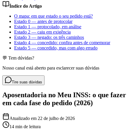
Índice do Artigo
O mapa: em que estado o seu pedido está?
Estado 0 — antes de protocolar
Estado 1 — protocolado, em análise
Estado 2 — caiu em exigência
Estado 3 — negado: os três caminhos
Estado 4 — concedido: confira antes de comemorar
Estado 5 — concedido, mas com algo errado
💬 Tem dúvidas?
Nosso canal está aberto para esclarecer suas dúvidas
Tire suas dúvidas
Aposentadoria no Meu INSS: o que fazer
em cada fase do pedido (2026)
Atualizado em
22 de julho de 2026
14 min
de leitura