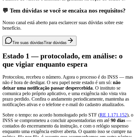
💬 Tem dúvidas se você se encaixa nos requisitos?
Nosso canal está aberto para esclarecer suas dúvidas sobre este
benefício.
Tire suas dúvidas
Tirar dúvidas
Estado 1 — protocolado, em análise: o
que vigiar enquanto espera
Protocolou, recebeu o número. Agora o processo é do INSS — mas
não é hora de desligar. O seu papel neste estado é um só:
não
deixar uma notificação passar despercebida
. O instituto se
comunica pelo próprio aplicativo, e uma exigência não vista vira
prazo perdido. Confira o andamento periodicamente, mantenha as
notificações ativas e o telefone e e-mail do cadastro atualizados.
Sobre o tempo: no acordo homologado pelo STF (
RE 1.171.152
), o
INSS se comprometeu a concluir aposentadorias em até
90 dias
—
contados do encerramento da instrução, e com o relógio suspenso
enquanto uma exigência estiver aberta. O quanto isso se cumpre na
prática, fila por fila, é assunto que acompanhamos em outra página: