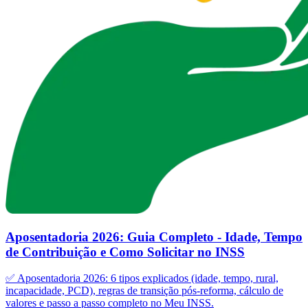
Aposentadoria 2026: Guia Completo - Idade, Tempo
de Contribuição e Como Solicitar no INSS
✅ Aposentadoria 2026: 6 tipos explicados (idade, tempo, rural,
incapacidade, PCD), regras de transição pós-reforma, cálculo de
valores e passo a passo completo no Meu INSS.