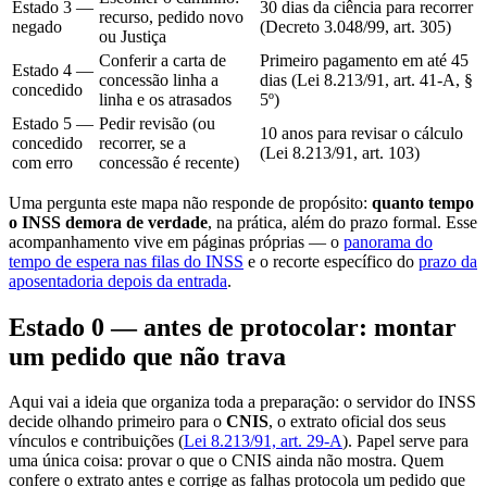
Estado 3 —
30 dias da ciência para recorrer
recurso, pedido novo
negado
(Decreto 3.048/99, art. 305)
ou Justiça
Conferir a carta de
Primeiro pagamento em até 45
Estado 4 —
concessão linha a
dias (Lei 8.213/91, art. 41-A, §
concedido
linha e os atrasados
5º)
Estado 5 —
Pedir revisão (ou
10 anos para revisar o cálculo
concedido
recorrer, se a
(Lei 8.213/91, art. 103)
com erro
concessão é recente)
Uma pergunta este mapa não responde de propósito:
quanto tempo
o INSS demora de verdade
, na prática, além do prazo formal. Esse
acompanhamento vive em páginas próprias — o
panorama do
tempo de espera nas filas do INSS
e o recorte específico do
prazo da
aposentadoria depois da entrada
.
Estado 0 — antes de protocolar: montar
um pedido que não trava
Aqui vai a ideia que organiza toda a preparação: o servidor do INSS
decide olhando primeiro para o
CNIS
, o extrato oficial dos seus
vínculos e contribuições (
Lei 8.213/91, art. 29-A
). Papel serve para
uma única coisa: provar o que o CNIS ainda não mostra. Quem
confere o extrato antes e corrige as falhas protocola um pedido que