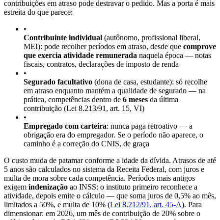
contribuições em atraso pode destravar o pedido. Mas a porta é mais
estreita do que parece:
•
Contribuinte individual
(autônomo, profissional liberal,
MEI): pode recolher períodos em atraso, desde que
comprove
que exercia atividade remunerada
naquela época — notas
fiscais, contratos, declarações de imposto de renda
•
Segurado facultativo
(dona de casa, estudante): só recolhe
em atraso enquanto mantém a qualidade de segurado — na
prática, competências dentro de
6 meses
da última
contribuição (Lei 8.213/91, art. 15, VI)
•
Empregado com carteira
: nunca paga retroativo — a
obrigação era do empregador. Se o período não aparece, o
caminho é a correção do CNIS, de graça
O custo muda de patamar conforme a idade da dívida. Atrasos de até
5 anos são calculados no sistema da Receita Federal, com juros e
multa de mora sobre cada competência. Períodos mais antigos
exigem
indenização
ao INSS: o instituto primeiro reconhece a
atividade, depois emite o cálculo — que soma juros de 0,5% ao mês,
limitados a 50%, e multa de 10% (
Lei 8.212/91, art. 45-A
). Para
dimensionar: em 2026, um mês de contribuição de 20% sobre o