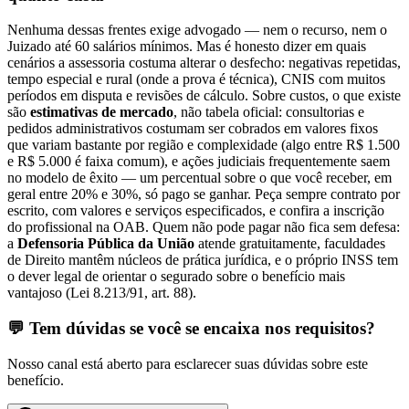
Nenhuma dessas frentes exige advogado — nem o recurso, nem o
Juizado até 60 salários mínimos. Mas é honesto dizer em quais
cenários a assessoria costuma alterar o desfecho: negativas repetidas,
tempo especial e rural (onde a prova é técnica), CNIS com muitos
períodos em disputa e revisões de cálculo. Sobre custos, o que existe
são
estimativas de mercado
, não tabela oficial: consultorias e
pedidos administrativos costumam ser cobrados em valores fixos
que variam bastante por região e complexidade (algo entre R$ 1.500
e R$ 5.000 é faixa comum), e ações judiciais frequentemente saem
no modelo de êxito — um percentual sobre o que você receber, em
geral entre 20% e 30%, só pago se ganhar. Peça sempre contrato por
escrito, com valores e serviços especificados, e confira a inscrição
do profissional na OAB. Quem não pode pagar não fica sem defesa:
a
Defensoria Pública da União
atende gratuitamente, faculdades
de Direito mantêm núcleos de prática jurídica, e o próprio INSS tem
o dever legal de orientar o segurado sobre o benefício mais
vantajoso (Lei 8.213/91, art. 88).
💬 Tem dúvidas se você se encaixa nos requisitos?
Nosso canal está aberto para esclarecer suas dúvidas sobre este
benefício.