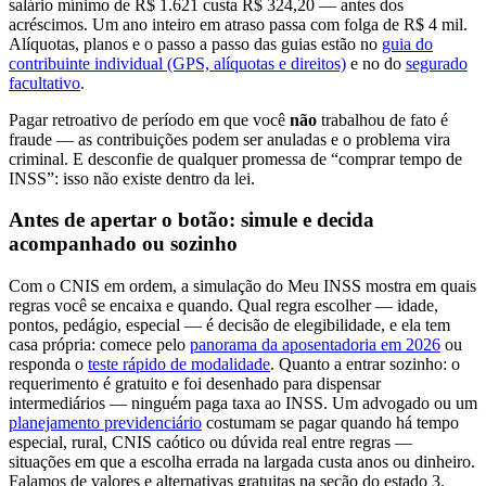
salário mínimo de R$ 1.621 custa R$ 324,20 — antes dos
acréscimos. Um ano inteiro em atraso passa com folga de R$ 4 mil.
Alíquotas, planos e o passo a passo das guias estão no
guia do
contribuinte individual (GPS, alíquotas e direitos)
e no do
segurado
facultativo
.
Pagar retroativo de período em que você
não
trabalhou de fato é
fraude — as contribuições podem ser anuladas e o problema vira
criminal. E desconfie de qualquer promessa de “comprar tempo de
INSS”: isso não existe dentro da lei.
Antes de apertar o botão: simule e decida
acompanhado ou sozinho
Com o CNIS em ordem, a simulação do Meu INSS mostra em quais
regras você se encaixa e quando. Qual regra escolher — idade,
pontos, pedágio, especial — é decisão de elegibilidade, e ela tem
casa própria: comece pelo
panorama da aposentadoria em 2026
ou
responda o
teste rápido de modalidade
. Quanto a entrar sozinho: o
requerimento é gratuito e foi desenhado para dispensar
intermediários — ninguém paga taxa ao INSS. Um advogado ou um
planejamento previdenciário
costumam se pagar quando há tempo
especial, rural, CNIS caótico ou dúvida real entre regras —
situações em que a escolha errada na largada custa anos ou dinheiro.
Falamos de valores e alternativas gratuitas na seção do estado 3.