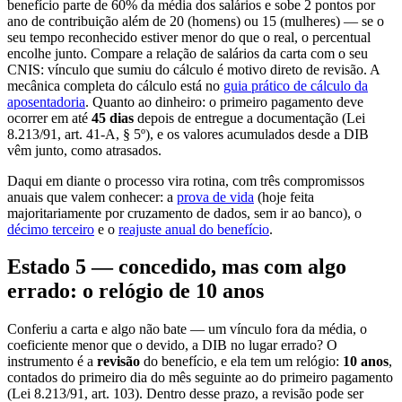
benefício parte de 60% da média dos salários e sobe 2 pontos por
ano de contribuição além de 20 (homens) ou 15 (mulheres) — se o
seu tempo reconhecido estiver menor do que o real, o percentual
encolhe junto. Compare a relação de salários da carta com o seu
CNIS: vínculo que sumiu do cálculo é motivo direto de revisão. A
mecânica completa do cálculo está no
guia prático de cálculo da
aposentadoria
. Quanto ao dinheiro: o primeiro pagamento deve
ocorrer em até
45 dias
depois de entregue a documentação (Lei
8.213/91, art. 41-A, § 5º), e os valores acumulados desde a DIB
vêm junto, como atrasados.
Daqui em diante o processo vira rotina, com três compromissos
anuais que valem conhecer: a
prova de vida
(hoje feita
majoritariamente por cruzamento de dados, sem ir ao banco), o
décimo terceiro
e o
reajuste anual do benefício
.
Estado 5 — concedido, mas com algo
errado: o relógio de 10 anos
Conferiu a carta e algo não bate — um vínculo fora da média, o
coeficiente menor que o devido, a DIB no lugar errado? O
instrumento é a
revisão
do benefício, e ela tem um relógio:
10 anos
,
contados do primeiro dia do mês seguinte ao do primeiro pagamento
(Lei 8.213/91, art. 103). Dentro desse prazo, a revisão pode ser