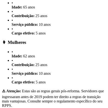
•
Idade:
65 anos
•
Contribuição:
25 anos
•
Serviço público:
10 anos
•
Cargo efetivo:
5 anos
👩 Mulheres
•
Idade:
62 anos
•
Contribuição:
25 anos
•
Serviço público:
10 anos
•
Cargo efetivo:
5 anos
⚠️ Atenção:
Estas são as regras gerais pós-reforma. Servidores que
ingressaram antes de 2019 podem ter direito a regras de transição
mais vantajosas. Consulte sempre o regulamento específico do seu
RPPS.