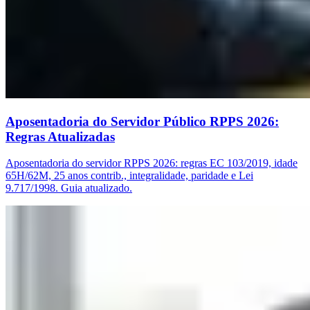
Aposentadoria do Servidor Público RPPS 2026:
Regras Atualizadas
Aposentadoria do servidor RPPS 2026: regras EC 103/2019, idade
65H/62M, 25 anos contrib., integralidade, paridade e Lei
9.717/1998. Guia atualizado.