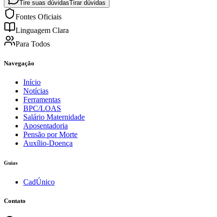
Tire suas dúvidas
Tirar dúvidas
Fontes Oficiais
Linguagem Clara
Para Todos
Navegação
Início
Notícias
Ferramentas
BPC/LOAS
Salário Maternidade
Aposentadoria
Pensão por Morte
Auxílio-Doença
Guias
CadÚnico
Contato