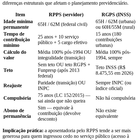
diferenças estruturais que afetam o planejamento previdenciário.
Item
RPPS (servidor)
RGPS (INSS)
Idade mínima
65H / 62M (urbana)
65H / 62M (federal civil)
permanente
ou 60H/55M (rural)
Tempo de
15 anos (180
25 anos + 10 serviço
contribuição
contribuições
público + 5 cargo efetivo
mínimo
urbanas)
Cálculo do
Média 100% pós-1994 OU
Média 100% pós-
valor
integralidade (transição)
1994, sempre
Sem teto OU teto RGPS +
Teto INSS (R$
Teto
Funpresp (após 2013
8.475,55 em 2026)
federal)
Paridade (transição) OU
Sempre INPC (ou
Reajuste
INPC
índice oficial)
75 anos (LC 152/2015) —
Compulsória
Não há compulsória
sai ainda que não queira
Sim — equivale à
Abono de
Não existe
contribuição (devolve
permanência
equivalente
desconto)
Implicação prática:
a aposentadoria pelo RPPS tende a ser mais
generosa para quem ingressou cedo no serviço público (acesso à