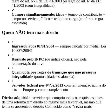
regra do art. 6º-A da EC 41/2003 ou regra do art. 6º da EC
41/2003 (com integralidade)
✓
Cumpre simultaneamente:
idade + tempo de contribuição +
tempo no serviço público + tempo no cargo (conforme regra
escolhida)
Quem NÃO tem mais direito
•
Ingressou após 01/01/2004
— sempre calcula por média (Lei
10.887/2004)
•
Reajuste pelo INPC
(ou índice oficial), não pela
remuneração do ativo
•
Quem opta por regra de transição que não preserva
integralidade
(pontos, idade escalonada)
•
Servidor federal pós-04/02/2013
com remuneração acima do
teto — Funpresp como complemento
Direito adquirido:
servidor que cumpriu todos os requisitos antes
de uma reforma tem direito ao regime mais favorável, mesmo que
tenha se aposentado depois. Conhecido como
"regra mais