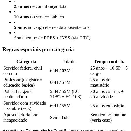
•
25 anos
de contribuição total
•
10 anos
no serviço público
•
5 anos
no cargo efetivo da aposentadoria
•
Soma tempo de RPPS + INSS (via CTC)
Regras especiais por categoria
Categoria
Idade
Tempo contrib.
Servidor federal civil
25 anos + 10 SP + 5
65H / 62M
comum
cargo
Professor (magistério
25 anos de
60H / 57M
educação básica)
magistério
Policial / agente
55H / 55M (LC
30 anos contrib. +
penitenciário
51/85 + EC 103)
25 atividade
Servidor com atividade
60H / 55M
25 anos exposição
insalubre (esp.)
Aposentadoria por
Sem tempo mínimo
Sem idade
incapacidade
(varia caso)
Atenção ao "cargo efetivo":
os 5 anos no cargo da aposentadoria