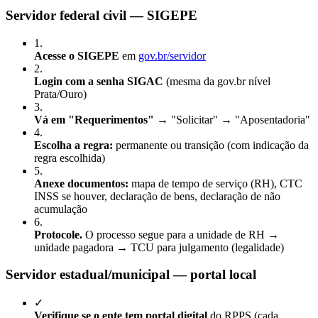
Servidor federal civil — SIGEPE
1
.
Acesse o SIGEPE
em
gov.br/servidor
2
.
Login com a senha SIGAC
(mesma da gov.br nível
Prata/Ouro)
3
.
Vá em "Requerimentos"
→ "Solicitar" → "Aposentadoria"
4
.
Escolha a regra:
permanente ou transição (com indicação da
regra escolhida)
5
.
Anexe documentos:
mapa de tempo de serviço (RH), CTC
INSS se houver, declaração de bens, declaração de não
acumulação
6
.
Protocole.
O processo segue para a unidade de RH →
unidade pagadora → TCU para julgamento (legalidade)
Servidor estadual/municipal — portal local
✓
Verifique se o ente tem portal digital
do RPPS (cada