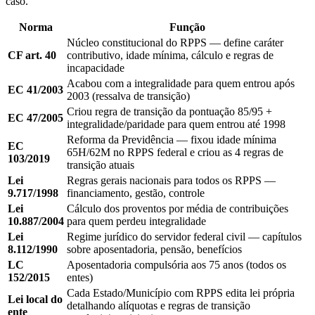
caso.
Norma
Função
Núcleo constitucional do RPPS — define caráter
CF art. 40
contributivo, idade mínima, cálculo e regras de
incapacidade
Acabou com a integralidade para quem entrou após
EC 41/2003
2003 (ressalva de transição)
Criou regra de transição da pontuação 85/95 +
EC 47/2005
integralidade/paridade para quem entrou até 1998
Reforma da Previdência — fixou idade mínima
EC
65H/62M no RPPS federal e criou as 4 regras de
103/2019
transição atuais
Lei
Regras gerais nacionais para todos os RPPS —
9.717/1998
financiamento, gestão, controle
Lei
Cálculo dos proventos por média de contribuições
10.887/2004
para quem perdeu integralidade
Lei
Regime jurídico do servidor federal civil — capítulos
8.112/1990
sobre aposentadoria, pensão, benefícios
LC
Aposentadoria compulsória aos 75 anos (todos os
152/2015
entes)
Cada Estado/Município com RPPS edita lei própria
Lei local do
detalhando alíquotas e regras de transição
ente