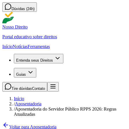
Dúvidas (24h)
Nosso Direito
Portal educativo sobre direitos
Início
Notícias
Ferramentas
Entenda seus Direitos
Guias
Tire dúvidas
Contato
Início
/
Aposentadoria
/
Aposentadoria do Servidor Público RPPS 2026: Regras
Atualizadas
Voltar para Aposentadoria