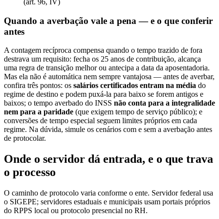
(art. 96, IV)
Quando a averbação vale a pena — e o que conferir
antes
A contagem recíproca compensa quando o tempo trazido de fora
destrava um requisito: fecha os 25 anos de contribuição, alcança
uma regra de transição melhor ou antecipa a data da aposentadoria.
Mas ela não é automática nem sempre vantajosa — antes de averbar,
confira três pontos: os
salários certificados entram na média
do
regime de destino e podem puxá-la para baixo se forem antigos e
baixos; o tempo averbado do INSS
não conta para a integralidade
nem para a paridade
(que exigem tempo de serviço público); e
conversões de tempo especial seguem limites próprios em cada
regime. Na dúvida, simule os cenários com e sem a averbação antes
de protocolar.
Onde o servidor dá entrada, e o que trava
o processo
O caminho de protocolo varia conforme o ente. Servidor federal usa
o SIGEPE; servidores estaduais e municipais usam portais próprios
do RPPS local ou protocolo presencial no RH.