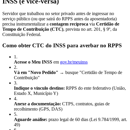
INSS (e vice-versa)
Servidor que trabalhou no setor privado antes de ingressar no
serviço público (ou que sairá do RPPS antes da aposentadoria)
precisa instrumentalizar a
contagem recíproca
via
Certidão de
Tempo de Contribuição (CTC)
, prevista no art. 201, § 9º, da
Constituição Federal.
Como obter CTC do INSS para averbar no RPPS
1
.
Acesse o Meu INSS
em
gov.br/meuinss
2
.
Vá em "Novo Pedido"
→ busque "Certidão de Tempo de
Contribuição"
3
.
Indique o vínculo destino:
RPPS do ente federativo (União,
Estado X, Município Y)
4
.
Anexe a documentação:
CTPS, contratos, guias de
recolhimento (GPS, DAS)
5
.
Aguarde análise:
prazo legal de 60 dias (Lei 9.784/1999, art.
49)
6
.