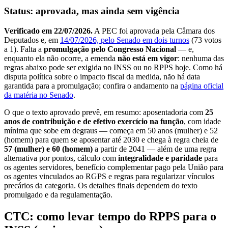
Status: aprovada, mas ainda sem vigência
Verificado em 22/07/2026.
A PEC foi aprovada pela Câmara dos
Deputados e, em
14/07/2026, pelo Senado em dois turnos
(73 votos
a 1). Falta a
promulgação pelo Congresso Nacional
— e,
enquanto ela não ocorre, a emenda
não está em vigor
: nenhuma das
regras abaixo pode ser exigida no INSS ou no RPPS hoje. Como há
disputa política sobre o impacto fiscal da medida, não há data
garantida para a promulgação; confira o andamento na
página oficial
da matéria no Senado
.
O que o texto aprovado prevê, em resumo: aposentadoria com
25
anos de contribuição e de efetivo exercício na função
, com idade
mínima que sobe em degraus — começa em 50 anos (mulher) e 52
(homem) para quem se aposentar até 2030 e chega à regra cheia de
57 (mulher) e 60 (homem)
a partir de 2041 — além de uma regra
alternativa por pontos, cálculo com
integralidade e paridade
para
os agentes servidores, benefício complementar pago pela União para
os agentes vinculados ao RGPS e regras para regularizar vínculos
precários da categoria. Os detalhes finais dependem do texto
promulgado e da regulamentação.
CTC: como levar tempo do RPPS para o