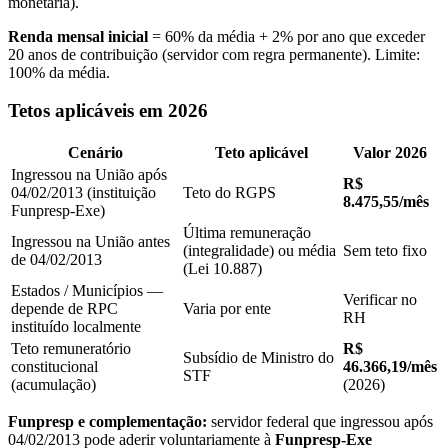
monetária).
Renda mensal inicial
= 60% da média + 2% por ano que exceder
20 anos de contribuição (servidor com regra permanente). Limite:
100% da média.
Tetos aplicáveis em 2026
Cenário
Teto aplicável
Valor 2026
Ingressou na União após
R$
04/02/2013 (instituição
Teto do RGPS
8.475,55/mês
Funpresp-Exe)
Última remuneração
Ingressou na União antes
(integralidade) ou média
Sem teto fixo
de 04/02/2013
(Lei 10.887)
Estados / Municípios —
Verificar no
depende de RPC
Varia por ente
RH
instituído localmente
Teto remuneratório
R$
Subsídio de Ministro do
constitucional
46.366,19/mês
STF
(acumulação)
(2026)
Funpresp e complementação:
servidor federal que ingressou após
04/02/2013 pode aderir voluntariamente à
Funpresp-Exe