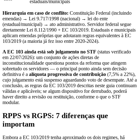
estaduais/municipais
Hierarquia em caso de conflito:
Constituição Federal (incluindo
emendas) → Lei 9.717/1998 (nacional) → lei do ente
(estadual/municipal) → ato administrativo. Servidor federal segue
diretamente Lei 8.112/1990 + EC 103/2019. Estaduais e municipais
aplicam emendas próprias que adotaram regras equivalentes à EC
103/2019 (a maioria já fez isso entre 2020-2024).
A EC 103 ainda está sob julgamento no STF
(status verificado
em 22/07/2026): um conjunto de ações diretas de
inconstitucionalidade questiona pontos da reforma que atingem
sobretudo os servidores — o principal ponto ainda sem decisão
definitiva é a
alíquota progressiva de contribuição
(7,5% a 22%),
cujo julgamento está suspenso aguardando voto de desempate. Até a
conclusão, as regras da EC 103/2019 descritas neste guia continuam
válidas e aplicáveis; se algum dispositivo for derrubado, poderá
haver direito a revisão ou restituição, conforme o que o STF
modular.
RPPS vs RGPS: 7 diferenças que
importam
Embora a EC 103/2019 tenha aproximado os dois regimes, há