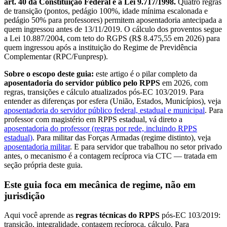
art. 40 da Constituição Federal e a Lei 9.717/1998.
Quatro regras
de transição (pontos, pedágio 100%, idade mínima escalonada e
pedágio 50% para professores) permitem aposentadoria antecipada a
quem ingressou antes de 13/11/2019. O cálculo dos proventos segue
a Lei 10.887/2004, com teto do RGPS (R$ 8.475,55 em 2026) para
quem ingressou após a instituição do Regime de Previdência
Complementar (RPC/Funpresp).
Sobre o escopo deste guia:
este artigo é o pilar completo da
aposentadoria do servidor público pelo RPPS
em 2026, com
regras, transições e cálculo atualizados pós-EC 103/2019. Para
entender as diferenças por esfera (União, Estados, Municípios), veja
aposentadoria do servidor público federal, estadual e municipal
. Para
professor com magistério em RPPS estadual, vá direto a
aposentadoria do professor (regras por rede, incluindo RPPS
estadual)
. Para militar das Forças Armadas (regime distinto), veja
aposentadoria militar
. E para servidor que trabalhou no setor privado
antes, o mecanismo é a contagem recíproca via CTC — tratada em
seção própria deste guia.
Este guia foca em mecânica de regime, não em
jurisdição
Aqui você aprende as
regras técnicas do RPPS
pós-EC 103/2019:
transição, integralidade, contagem recíproca, cálculo. Para