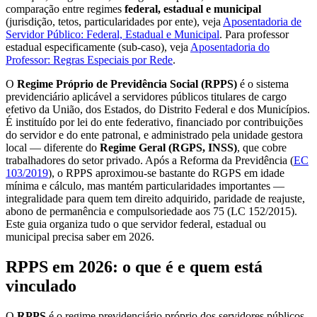
comparação entre regimes
federal, estadual e municipal
(jurisdição, tetos, particularidades por ente), veja
Aposentadoria de
Servidor Público: Federal, Estadual e Municipal
. Para professor
estadual especificamente (sub-caso), veja
Aposentadoria do
Professor: Regras Especiais por Rede
.
O
Regime Próprio de Previdência Social (RPPS)
é o sistema
previdenciário aplicável a servidores públicos titulares de cargo
efetivo da União, dos Estados, do Distrito Federal e dos Municípios.
É instituído por lei do ente federativo, financiado por contribuições
do servidor e do ente patronal, e administrado pela unidade gestora
local — diferente do
Regime Geral (RGPS, INSS)
, que cobre
trabalhadores do setor privado. Após a Reforma da Previdência (
EC
103/2019
), o RPPS aproximou-se bastante do RGPS em idade
mínima e cálculo, mas mantém particularidades importantes —
integralidade para quem tem direito adquirido, paridade de reajuste,
abono de permanência e compulsoriedade aos 75 (LC 152/2015).
Este guia organiza tudo o que servidor federal, estadual ou
municipal precisa saber em 2026.
RPPS em 2026: o que é e quem está
vinculado
O
RPPS
é o regime previdenciário próprio dos servidores públicos,