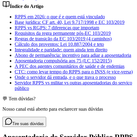
Índice do Artigo
RPPS em 2026: o que é e quem está vinculado
Base jurídica: CF art. 40, Lei 9.717/1998 e EC 103/2019
RPPS vs RGPS: 7 diferenças que importam
Requisitos da regra permanente pós-EC 103/2019
Regras de transição da EC 103/2019 (4 caminhos)
Cálculo dos proventos: Lei 10.887/2004 e teto
Integralidade e paridade: quem ainda tem direito
Abono de permanência: incentivo para adiar a aposentadoria
Aposentadoria compulsória aos 75 (LC 152/2015)
A PEC dos agentes comunitários de saúde e de endemias
CTC: como levar tempo do RPPS para o INSS (e vice-versa)
Onde o servidor dá entrada, e o que trava o processo
Servidor RPPS vs militar vs outras aposentadorias do serviço
público
💬 Tem dúvidas?
Nosso canal está aberto para esclarecer suas dúvidas
Tire suas dúvidas
Aposentadoria do Servidor Público RPPS