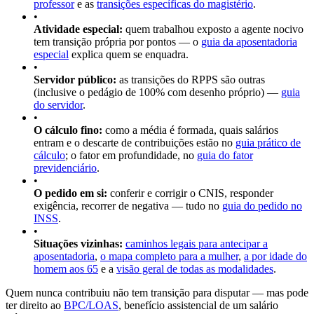
professor
e as
transições específicas do magistério
.
•
Atividade especial:
quem trabalhou exposto a agente nocivo
tem transição própria por pontos — o
guia da aposentadoria
especial
explica quem se enquadra.
•
Servidor público:
as transições do RPPS são outras
(inclusive o pedágio de 100% com desenho próprio) —
guia
do servidor
.
•
O cálculo fino:
como a média é formada, quais salários
entram e o descarte de contribuições estão no
guia prático de
cálculo
; o fator em profundidade, no
guia do fator
previdenciário
.
•
O pedido em si:
conferir e corrigir o CNIS, responder
exigência, recorrer de negativa — tudo no
guia do pedido no
INSS
.
•
Situações vizinhas:
caminhos legais para antecipar a
aposentadoria
,
o mapa completo para a mulher
,
a por idade do
homem aos 65
e a
visão geral de todas as modalidades
.
Quem nunca contribuiu não tem transição para disputar — mas pode
ter direito ao
BPC/LOAS
, benefício assistencial de um salário