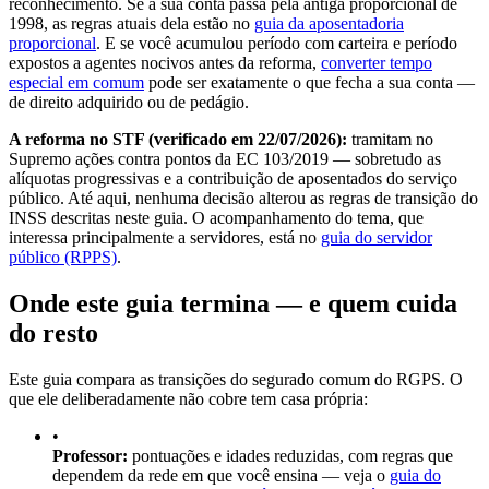
reconhecimento. Se a sua conta passa pela antiga proporcional de
1998, as regras atuais dela estão no
guia da aposentadoria
proporcional
. E se você acumulou período com carteira e período
expostos a agentes nocivos antes da reforma,
converter tempo
especial em comum
pode ser exatamente o que fecha a sua conta —
de direito adquirido ou de pedágio.
A reforma no STF (verificado em 22/07/2026):
tramitam no
Supremo ações contra pontos da EC 103/2019 — sobretudo as
alíquotas progressivas e a contribuição de aposentados do serviço
público. Até aqui, nenhuma decisão alterou as regras de transição do
INSS descritas neste guia. O acompanhamento do tema, que
interessa principalmente a servidores, está no
guia do servidor
público (RPPS)
.
Onde este guia termina — e quem cuida
do resto
Este guia compara as transições do segurado comum do RGPS. O
que ele deliberadamente não cobre tem casa própria:
•
Professor:
pontuações e idades reduzidas, com regras que
dependem da rede em que você ensina — veja o
guia do