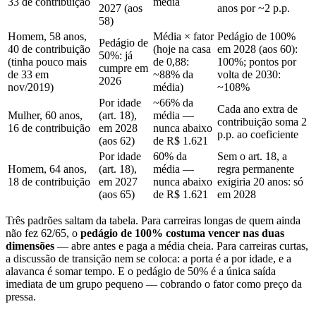
33 de contribuição
média
2027 (aos
anos por ~2 p.p.
58)
Homem, 58 anos,
Média × fator
Pedágio de 100%
Pedágio de
40 de contribuição
(hoje na casa
em 2028 (aos 60):
50%: já
(tinha pouco mais
de 0,88:
100%; pontos por
cumpre em
de 33 em
~88% da
volta de 2030:
2026
nov/2019)
média)
~108%
Por idade
~66% da
Cada ano extra de
Mulher, 60 anos,
(art. 18),
média —
contribuição soma 2
16 de contribuição
em 2028
nunca abaixo
p.p. ao coeficiente
(aos 62)
de R$ 1.621
Por idade
60% da
Sem o art. 18, a
Homem, 64 anos,
(art. 18),
média —
regra permanente
18 de contribuição
em 2027
nunca abaixo
exigiria 20 anos: só
(aos 65)
de R$ 1.621
em 2028
Três padrões saltam da tabela. Para carreiras longas de quem ainda
não fez 62/65, o
pedágio de 100% costuma vencer nas duas
dimensões
— abre antes e paga a média cheia. Para carreiras curtas,
a discussão de transição nem se coloca: a porta é a por idade, e a
alavanca é somar tempo. E o pedágio de 50% é a única saída
imediata de um grupo pequeno — cobrando o fator como preço da
pressa.