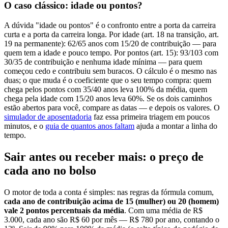
O caso clássico: idade ou pontos?
A dúvida "idade ou pontos" é o confronto entre a porta da carreira
curta e a porta da carreira longa. Por idade (art. 18 na transição, art.
19 na permanente): 62/65 anos com 15/20 de contribuição — para
quem tem a idade e pouco tempo. Por pontos (art. 15): 93/103 com
30/35 de contribuição e nenhuma idade mínima — para quem
começou cedo e contribuiu sem buracos. O cálculo é o mesmo nas
duas; o que muda é o coeficiente que o seu tempo compra: quem
chega pelos pontos com 35/40 anos leva 100% da média, quem
chega pela idade com 15/20 anos leva 60%. Se os dois caminhos
estão abertos para você, compare as datas — e depois os valores. O
simulador de aposentadoria
faz essa primeira triagem em poucos
minutos, e o
guia de quantos anos faltam
ajuda a montar a linha do
tempo.
Sair antes ou receber mais: o preço de
cada ano no bolso
O motor de toda a conta é simples: nas regras da fórmula comum,
cada ano de contribuição acima de 15 (mulher) ou 20 (homem)
vale 2 pontos percentuais da média
. Com uma média de R$
3.000, cada ano são R$ 60 por mês — R$ 780 por ano, contando o