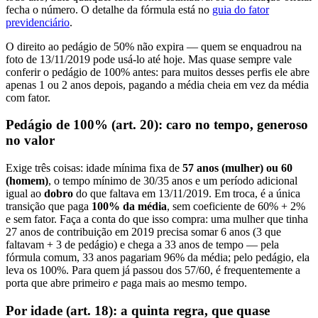
fecha o número. O detalhe da fórmula está no
guia do fator
previdenciário
.
O direito ao pedágio de 50% não expira — quem se enquadrou na
foto de 13/11/2019 pode usá-lo até hoje. Mas quase sempre vale
conferir o pedágio de 100% antes: para muitos desses perfis ele abre
apenas 1 ou 2 anos depois, pagando a média cheia em vez da média
com fator.
Pedágio de 100% (art. 20): caro no tempo, generoso
no valor
Exige três coisas: idade mínima fixa de
57 anos (mulher) ou 60
(homem)
, o tempo mínimo de 30/35 anos e um período adicional
igual ao
dobro
do que faltava em 13/11/2019. Em troca, é a única
transição que paga
100% da média
, sem coeficiente de 60% + 2%
e sem fator. Faça a conta do que isso compra: uma mulher que tinha
27 anos de contribuição em 2019 precisa somar 6 anos (3 que
faltavam + 3 de pedágio) e chega a 33 anos de tempo — pela
fórmula comum, 33 anos pagariam 96% da média; pelo pedágio, ela
leva os 100%. Para quem já passou dos 57/60, é frequentemente a
porta que abre primeiro
e
paga mais ao mesmo tempo.
Por idade (art. 18): a quinta regra, que quase