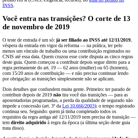
INSS
.
Você entra nas transições? O corte de 13
de novembro de 2019
O teste de entrada é um só:
já ser filiado ao INSS até 12/11/2019
,
véspera da entrada em vigor da reforma — na prática, ter pelo
menos um vínculo de trabalho ou uma contribuição registrados no
CNIS até essa data. Quem cruzou esse corte disputa as cinco regras
deste guia. Quem começou a contribuir depois segue direto para a
regra permanente do art. 19 — 62 anos (mulher) ou 65 (homem),
com 15/20 anos de contribuição — e não precisa continuar lendo
por obrigação: as transições simplesmente não se aplicam.
Dois detalhes que confundem muita gente. Primeiro: ter parado de
contribuir depois de 2019
não
tira você das transições — para as
aposentadorias programadas, a perda da qualidade de segurado não
impede a concessão (art. 3º da
Lei 10.666/2003
); o tempo registrado
continua seu. Segundo: quem já tinha completado todos os
requisitos da regra antiga até 12/11/2019 nem precisa de transição —
tem
direito adquirido
à regra da época (a última seção deste guia
trata disso).