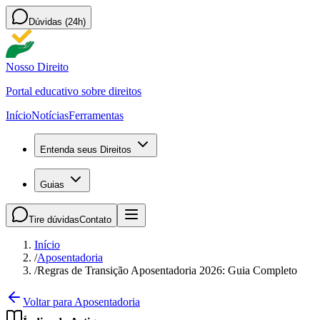
Dúvidas (24h)
Nosso Direito
Portal educativo sobre direitos
Início
Notícias
Ferramentas
Entenda seus Direitos
Guias
Tire dúvidas
Contato
Início
/
Aposentadoria
/
Regras de Transição Aposentadoria 2026: Guia Completo
Voltar para Aposentadoria