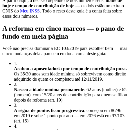
A partir daqui, a decisão depende de dois números seus:
idade de
hoje
e
tempo de contribuição de hoje
— os dois estão no extrato
CNIS do
Meu INSS
. Todo o resto deste guia é a conta feita sobre
esses dois números.
A reforma em cinco marcos — o pano de
fundo em meia página
Você não precisa dominar a EC 103/2019 para escolher bem — mas
cinco mudanças dela aparecem em toda conta deste guia:
1
.
Acabou a aposentadoria por tempo de contribuição pura.
Os 35/30 anos sem idade mínima só sobrevivem como direito
adquirido de quem os completou até 12/11/2019.
2
.
Nasceu a idade mínima permanente
: 62 anos (mulher) e 65
(homem), com 15/20 anos de contribuição para quem se filiou
depois da reforma (art. 19).
3
.
A régua de pontos ficou progressiva
: começou em 86/96
em 2019 e sobe 1 ponto por ano — em 2026 está em 93/103
(art. 15).
4
.