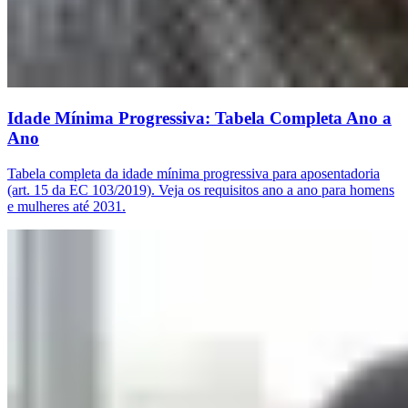
Idade Mínima Progressiva: Tabela Completa Ano a
Ano
Tabela completa da idade mínima progressiva para aposentadoria
(art. 15 da EC 103/2019). Veja os requisitos ano a ano para homens
e mulheres até 2031.