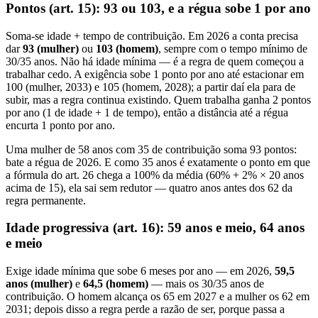
Pontos (art. 15): 93 ou 103, e a régua sobe 1 por ano
Soma-se idade + tempo de contribuição. Em 2026 a conta precisa
dar
93 (mulher)
ou
103 (homem)
, sempre com o tempo mínimo de
30/35 anos. Não há idade mínima — é a regra de quem começou a
trabalhar cedo. A exigência sobe 1 ponto por ano até estacionar em
100 (mulher, 2033) e 105 (homem, 2028); a partir daí ela para de
subir, mas a regra continua existindo. Quem trabalha ganha 2 pontos
por ano (1 de idade + 1 de tempo), então a distância até a régua
encurta 1 ponto por ano.
Uma mulher de 58 anos com 35 de contribuição soma 93 pontos:
bate a régua de 2026. E como 35 anos é exatamente o ponto em que
a fórmula do art. 26 chega a 100% da média (60% + 2% × 20 anos
acima de 15), ela sai sem redutor — quatro anos antes dos 62 da
regra permanente.
Idade progressiva (art. 16): 59 anos e meio, 64 anos
e meio
Exige idade mínima que sobe 6 meses por ano — em 2026,
59,5
anos (mulher)
e
64,5 (homem)
— mais os 30/35 anos de
contribuição. O homem alcança os 65 em 2027 e a mulher os 62 em
2031; depois disso a regra perde a razão de ser, porque passa a