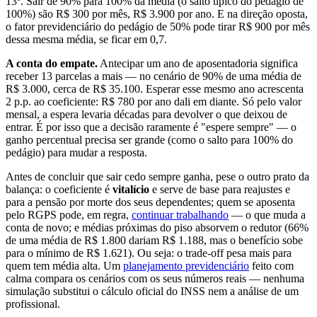
13º. Sair de 90% para 100% da média (o salto típico do pedágio de
100%) são R$ 300 por mês, R$ 3.900 por ano. E na direção oposta,
o fator previdenciário do pedágio de 50% pode tirar R$ 900 por mês
dessa mesma média, se ficar em 0,7.
A conta do empate.
Antecipar um ano de aposentadoria significa
receber 13 parcelas a mais — no cenário de 90% de uma média de
R$ 3.000, cerca de R$ 35.100. Esperar esse mesmo ano acrescenta
2 p.p. ao coeficiente: R$ 780 por ano dali em diante. Só pelo valor
mensal, a espera levaria décadas para devolver o que deixou de
entrar. É por isso que a decisão raramente é "espere sempre" — o
ganho percentual precisa ser grande (como o salto para 100% do
pedágio) para mudar a resposta.
Antes de concluir que sair cedo sempre ganha, pese o outro prato da
balança: o coeficiente é
vitalício
e serve de base para reajustes e
para a pensão por morte dos seus dependentes; quem se aposenta
pelo RGPS pode, em regra,
continuar trabalhando
— o que muda a
conta de novo; e médias próximas do piso absorvem o redutor (66%
de uma média de R$ 1.800 dariam R$ 1.188, mas o benefício sobe
para o mínimo de R$ 1.621). Ou seja: o trade-off pesa mais para
quem tem média alta. Um
planejamento previdenciário
feito com
calma compara os cenários com os seus números reais — nenhuma
simulação substitui o cálculo oficial do INSS nem a análise de um
profissional.