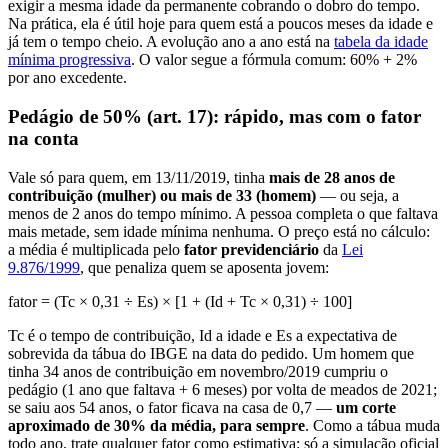
exigir a mesma idade da permanente cobrando o dobro do tempo.
Na prática, ela é útil hoje para quem está a poucos meses da idade e
já tem o tempo cheio. A evolução ano a ano está na
tabela da idade
mínima progressiva
. O valor segue a fórmula comum: 60% + 2%
por ano excedente.
Pedágio de 50% (art. 17): rápido, mas com o fator
na conta
Vale só para quem, em 13/11/2019, tinha
mais de 28 anos de
contribuição (mulher) ou mais de 33 (homem)
— ou seja, a
menos de 2 anos do tempo mínimo. A pessoa completa o que faltava
mais metade, sem idade mínima nenhuma. O preço está no cálculo:
a média é multiplicada pelo
fator previdenciário
da
Lei
9.876/1999
, que penaliza quem se aposenta jovem:
fator = (Tc × 0,31 ÷ Es) × [1 + (Id + Tc × 0,31) ÷ 100]
Tc é o tempo de contribuição, Id a idade e Es a expectativa de
sobrevida da tábua do IBGE na data do pedido. Um homem que
tinha 34 anos de contribuição em novembro/2019 cumpriu o
pedágio (1 ano que faltava + 6 meses) por volta de meados de 2021;
se saiu aos 54 anos, o fator ficava na casa de 0,7 —
um corte
aproximado de 30% da média, para sempre
. Como a tábua muda
todo ano, trate qualquer fator como estimativa: só a simulação oficial