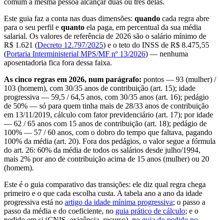
comum a mesma pessoa alcançar duas ou três delas.
Este guia faz a conta nas duas dimensões:
quando
cada regra abre
para o seu perfil e
quanto
ela paga, em percentual da sua média
salarial. Os valores de referência de 2026 são o salário mínimo de
R$ 1.621 (
Decreto 12.797/2025
) e o teto do INSS de R$ 8.475,55
(
Portaria Interministerial MPS/MF nº 13/2026
) — nenhuma
aposentadoria fica fora dessa faixa.
As cinco regras em 2026, num parágrafo:
pontos — 93 (mulher) /
103 (homem), com 30/35 anos de contribuição (art. 15); idade
progressiva — 59,5 / 64,5 anos, com 30/35 anos (art. 16); pedágio
de 50% — só para quem tinha mais de 28/33 anos de contribuição
em 13/11/2019, cálculo com fator previdenciário (art. 17); por idade
— 62 / 65 anos com 15 anos de contribuição (art. 18); pedágio de
100% — 57 / 60 anos, com o dobro do tempo que faltava, pagando
100% da média (art. 20). Fora dos pedágios, o valor segue a fórmula
do art. 26: 60% da média de todos os salários desde julho/1994,
mais 2% por ano de contribuição acima de 15 anos (mulher) ou 20
(homem).
Este é o guia comparativo das transições: ele diz qual regra chega
primeiro e o que cada escolha custa. A tabela ano a ano da idade
progressiva está no
artigo da idade mínima progressiva
; o passo a
passo da média e do coeficiente, no
guia prático de cálculo
; e o
pedido em si (CNIS, exigência, recurso), no
guia do pedido no