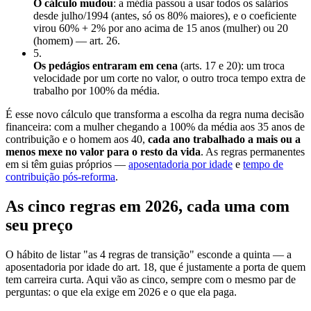
O cálculo mudou
: a média passou a usar todos os salários
desde julho/1994 (antes, só os 80% maiores), e o coeficiente
virou 60% + 2% por ano acima de 15 anos (mulher) ou 20
(homem) — art. 26.
5
.
Os pedágios entraram em cena
(arts. 17 e 20): um troca
velocidade por um corte no valor, o outro troca tempo extra de
trabalho por 100% da média.
É esse novo cálculo que transforma a escolha da regra numa decisão
financeira: com a mulher chegando a 100% da média aos 35 anos de
contribuição e o homem aos 40,
cada ano trabalhado a mais ou a
menos mexe no valor para o resto da vida
. As regras permanentes
em si têm guias próprios —
aposentadoria por idade
e
tempo de
contribuição pós-reforma
.
As cinco regras em 2026, cada uma com
seu preço
O hábito de listar "as 4 regras de transição" esconde a quinta — a
aposentadoria por idade do art. 18, que é justamente a porta de quem
tem carreira curta. Aqui vão as cinco, sempre com o mesmo par de
perguntas: o que ela exige em 2026 e o que ela paga.