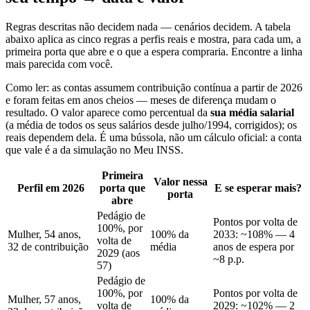
Regras descritas não decidem nada — cenários decidem. A tabela
abaixo aplica as cinco regras a perfis reais e mostra, para cada um, a
primeira porta que abre e o que a espera compraria. Encontre a linha
mais parecida com você.
Como ler: as contas assumem contribuição contínua a partir de 2026
e foram feitas em anos cheios — meses de diferença mudam o
resultado. O valor aparece como percentual da
sua média salarial
(a média de todos os seus salários desde julho/1994, corrigidos); os
reais dependem dela. É uma bússola, não um cálculo oficial: a conta
que vale é a da simulação no Meu INSS.
Primeira
Valor nessa
Perfil em 2026
porta que
E se esperar mais?
porta
abre
Pedágio de
Pontos por volta de
100%, por
Mulher, 54 anos,
100% da
2033: ~108% — 4
volta de
32 de contribuição
média
anos de espera por
2029 (aos
~8 p.p.
57)
Pedágio de
100%, por
Pontos por volta de
Mulher, 57 anos,
100% da
volta de
2029: ~102% — 2