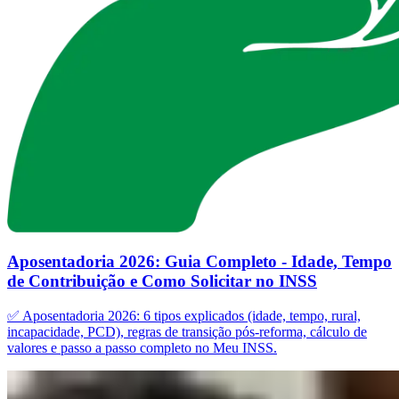
Aposentadoria 2026: Guia Completo - Idade, Tempo
de Contribuição e Como Solicitar no INSS
✅ Aposentadoria 2026: 6 tipos explicados (idade, tempo, rural,
incapacidade, PCD), regras de transição pós-reforma, cálculo de
valores e passo a passo completo no Meu INSS.