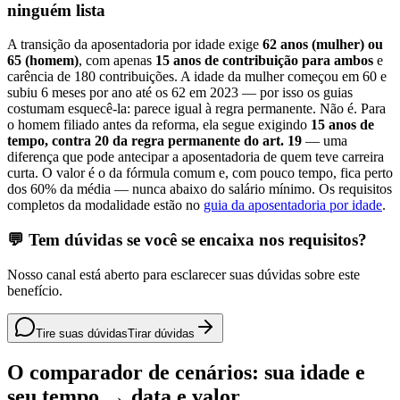
ninguém lista
A transição da aposentadoria por idade exige
62 anos (mulher) ou
65 (homem)
, com apenas
15 anos de contribuição para ambos
e
carência de 180 contribuições. A idade da mulher começou em 60 e
subiu 6 meses por ano até os 62 em 2023 — por isso os guias
costumam esquecê-la: parece igual à regra permanente. Não é. Para
o homem filiado antes da reforma, ela segue exigindo
15 anos de
tempo, contra 20 da regra permanente do art. 19
— uma
diferença que pode antecipar a aposentadoria de quem teve carreira
curta. O valor é o da fórmula comum e, com pouco tempo, fica perto
dos 60% da média — nunca abaixo do salário mínimo. Os requisitos
completos da modalidade estão no
guia da aposentadoria por idade
.
💬 Tem dúvidas se você se encaixa nos requisitos?
Nosso canal está aberto para esclarecer suas dúvidas sobre este
benefício.
Tire suas dúvidas
Tirar dúvidas
O comparador de cenários: sua idade e
seu tempo → data e valor