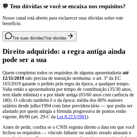
💬 Tem dúvidas se você se encaixa nos requisitos?
Nosso canal está aberto para esclarecer suas dúvidas sobre este
benefício.
Tire suas dúvidas
Tirar dúvidas
Direito adquirido: a regra antiga ainda
pode ser a sua
Quem completou todos os requisitos de alguma aposentadoria
até
12/11/2019
não precisa de transição nenhuma: o art. 3º da EC
103/2019 garante o pedido pela regra da época, a qualquer tempo.
Valia então a aposentadoria por tempo de contribuição (35/30 anos,
sem idade mínima) e a por idade antiga (65/60 anos com carência de
180). O cálculo também é o da época: média dos 80% maiores
salários desde julho/1994 com fator previdenciário — que podia ser
afastado por quem atingia a fórmula progressiva de pontos então
vigente, 86/96 (art. 29-C da
Lei 8.213/1991
).
Antes de pedir, confira se o CNIS registra direito a data em que você
fechou os requisitos — vínculo faltante ou salário zerado atrasam o