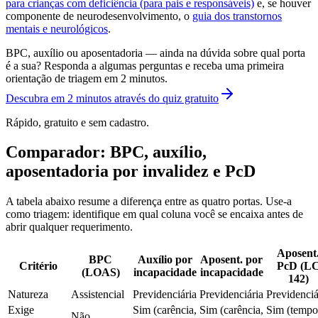
para crianças com deficiência (para pais e responsáveis)
e, se houver
componente de neurodesenvolvimento, o
guia dos transtornos
mentais e neurológicos
.
BPC, auxílio ou aposentadoria — ainda na dúvida sobre qual porta
é a sua? Responda a algumas perguntas e receba uma primeira
orientação de triagem em 2 minutos.
Descubra em 2 minutos através do quiz gratuito
Rápido, gratuito e sem cadastro.
Comparador: BPC, auxílio,
aposentadoria por invalidez e PcD
A tabela abaixo resume a diferença entre as quatro portas. Use-a
como triagem: identifique em qual coluna você se encaixa antes de
abrir qualquer requerimento.
Aposent
BPC
Auxílio por
Aposent. por
Critério
PcD (L
(LOAS)
incapacidade
incapacidade
142)
Natureza
Assistencial
Previdenciária
Previdenciária
Previdenciá
Exige
Sim (carência,
Sim (carência,
Sim (tempo
Não