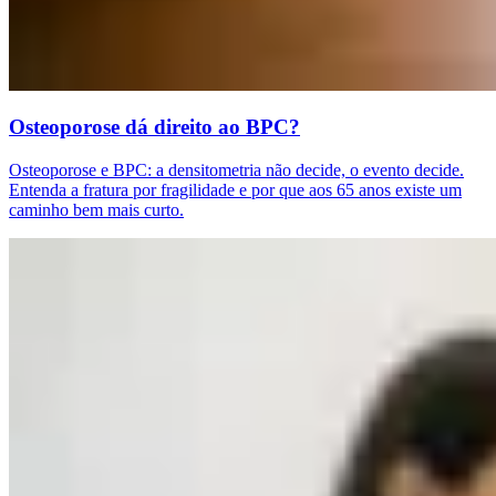
Osteoporose dá direito ao BPC?
Osteoporose e BPC: a densitometria não decide, o evento decide.
Entenda a fratura por fragilidade e por que aos 65 anos existe um
caminho bem mais curto.