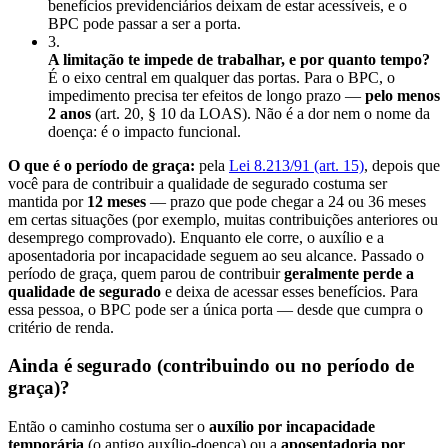
benefícios previdenciários deixam de estar acessíveis, e o
BPC pode passar a ser a porta.
3
.
A limitação te impede de trabalhar, e por quanto tempo?
É o eixo central em qualquer das portas. Para o BPC, o
impedimento precisa ter efeitos de longo prazo —
pelo menos
2 anos
(art. 20, § 10 da LOAS). Não é a dor nem o nome da
doença: é o impacto funcional.
O que é o período de graça:
pela
Lei 8.213/91 (art. 15)
, depois que
você para de contribuir a qualidade de segurado costuma ser
mantida por
12 meses
— prazo que pode chegar a 24 ou 36 meses
em certas situações (por exemplo, muitas contribuições anteriores ou
desemprego comprovado). Enquanto ele corre, o auxílio e a
aposentadoria por incapacidade seguem ao seu alcance. Passado o
período de graça, quem parou de contribuir
geralmente perde a
qualidade de segurado
e deixa de acessar esses benefícios. Para
essa pessoa, o BPC pode ser a única porta — desde que cumpra o
critério de renda.
Ainda é segurado (contribuindo ou no período de
graça)?
Então o caminho costuma ser o
auxílio por incapacidade
temporária
(o antigo auxílio-doença) ou a
aposentadoria por