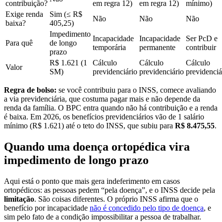
contribuição?
em regra 12)
em regra 12)
mínimo)
Exige renda
Sim (≤ R$
Não
Não
Não
baixa?
405,25)
Impedimento
Incapacidade
Incapacidade
Ser PcD e
Para quê
de longo
temporária
permanente
contribuir
prazo
R$ 1.621 (1
Cálculo
Cálculo
Cálculo
Valor
SM)
previdenciário
previdenciário
previdenciá
Regra de bolso:
se você contribuiu para o INSS, comece avaliando
a via previdenciária, que costuma pagar mais e não depende da
renda da família. O BPC entra quando não há contribuição e a renda
é baixa. Em 2026, os benefícios previdenciários vão de 1 salário
mínimo (R$ 1.621) até o teto do INSS, que subiu para
R$ 8.475,55
.
Quando uma doença ortopédica vira
impedimento de longo prazo
Aqui está o ponto que mais gera indeferimento em casos
ortopédicos: as pessoas pedem “pela doença”, e o INSS decide pela
limitação
. São coisas diferentes. O próprio INSS afirma que o
benefício por incapacidade
não é concedido pelo tipo de doença
, e
sim pelo fato de a condição impossibilitar a pessoa de trabalhar.