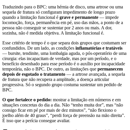
Traduzindo para o BPC: uma hérnia de disco, uma artrose ou uma
sequela de fratura só configuram impedimento de longo prazo
quando a limitação funcional é
grave e permanente
— impede
locomoção, força, permanência em pé, uso das mãos, a ponto de a
pessoa não conseguir se sustentar por 2 anos ou mais. A dor,
sozinha, não é medida objetiva. A limitação funcional é.
Esse critério de tempo é o que separa dois grupos que costumam ser
confundidos. De um lado, as condições
inflamatórias e tratáveis
— bursite, tendinite, uma lombalgia aguda, o pós-operatório de uma
cirurgia: elas incapacitam de verdade, mas por um período, e o
benefício desenhado para esse período é o auxílio por incapacidade
temporária, não o BPC. De outro, as limitações que
permanecem
depois de esgotado o tratamento
— a artrose avançada, a sequela
de fratura que não recupera a amplitude, a doença articular
progressiva. Só o segundo grupo costuma sustentar um pedido de
BPC.
O que fortalece o pedido:
mostrar a limitação em números e em
situações concretas do dia a dia. Não “tenho muita dor”, mas “não
consigo ficar em pé por mais de dez minutos”, “não flexiono o
joelho além de 40 graus”, “perdi força de preensão na mão direita”.
É isso que a perícia consegue avaliar.