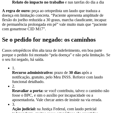
Relato do impacto no trabalho
e nas tarefas do dia a dia
A regra de ouro:
peça ao ortopedista um laudo que traduza a
doença em limitação concreta. “Paciente apresenta amplitude de
flexão do joelho reduzida a 30 graus, marcha claudicante, incapaz
de permanência prolongada em pé” vale muito mais que “paciente
com gonartrose CID M17”.
Se o pedido for negado: os caminhos
Casos ortopédicos têm alta taxa de indeferimento, em boa parte
porque o pedido foi montado “pela doença” e não pela limitação. Se
o seu foi negado, há saída.
1
.
Recurso administrativo:
prazo de
30 dias
após a
notificação, gratuito, pelo Meu INSS. Reforce com laudo
funcional detalhado.
2
.
Reavaliar a porta:
se você contribuiu, talvez o caminho não
fosse o BPC, e sim o auxílio por incapacidade ou a
aposentadoria. Vale checar antes de insistir na via errada.
3
.
Ação judicial:
na Justiça Federal, com laudo pericial