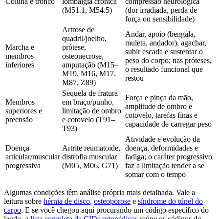
Coluna e tronco
lombalgia crônica
compressão neurológica
(M51.1, M54.5)
(dor irradiada, perda de
força ou sensibilidade)
Artrose de
Andar, apoio (bengala,
quadril/joelho,
muleta, andador), agachar,
Marcha e
prótese,
subir escada e sustentar o
membros
osteonecrose,
peso do corpo; nas próteses,
inferiores
amputação (M15–
o resultado funcional que
M19, M16, M17,
restou
M87, Z89)
Sequela de fratura
Força e pinça da mão,
Membros
em braço/punho,
amplitude de ombro e
superiores e
limitação de ombro
cotovelo, tarefas finas e
preensão
e cotovelo (T91–
capacidade de carregar peso
T93)
Atividade e evolução da
Doença
Artrite reumatoide,
doença, deformidades e
articular/muscular
distrofia muscular
fadiga; o caráter progressivo
progressiva
(M05, M06, G71)
faz a limitação tender a se
somar com o tempo
Algumas condições têm análise própria mais detalhada. Vale a
leitura sobre
hérnia de disco
,
osteoporose
e
síndrome do túnel do
carpo
. E se você chegou aqui procurando um código específico do
laudo, a
lista completa de CIDs ortopédicos
reúne os códigos do