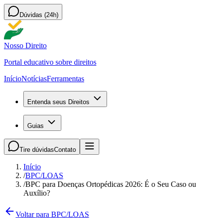
Dúvidas (24h)
Nosso Direito
Portal educativo sobre direitos
Início
Notícias
Ferramentas
Entenda seus Direitos
Guias
Tire dúvidas
Contato
Início
/
BPC/LOAS
/
BPC para Doenças Ortopédicas 2026: É o Seu Caso ou
Auxílio?
Voltar para BPC/LOAS