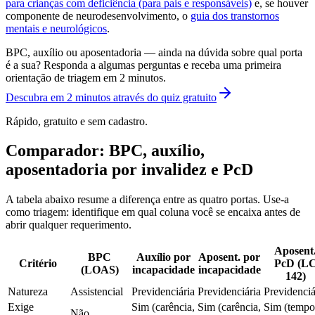
para crianças com deficiência (para pais e responsáveis)
e, se houver
componente de neurodesenvolvimento, o
guia dos transtornos
mentais e neurológicos
.
BPC, auxílio ou aposentadoria — ainda na dúvida sobre qual porta
é a sua? Responda a algumas perguntas e receba uma primeira
orientação de triagem em 2 minutos.
Descubra em 2 minutos através do quiz gratuito
Rápido, gratuito e sem cadastro.
Comparador: BPC, auxílio,
aposentadoria por invalidez e PcD
A tabela abaixo resume a diferença entre as quatro portas. Use-a
como triagem: identifique em qual coluna você se encaixa antes de
abrir qualquer requerimento.
Aposent
BPC
Auxílio por
Aposent. por
Critério
PcD (L
(LOAS)
incapacidade
incapacidade
142)
Natureza
Assistencial
Previdenciária
Previdenciária
Previdenciá
Exige
Sim (carência,
Sim (carência,
Sim (tempo
Não