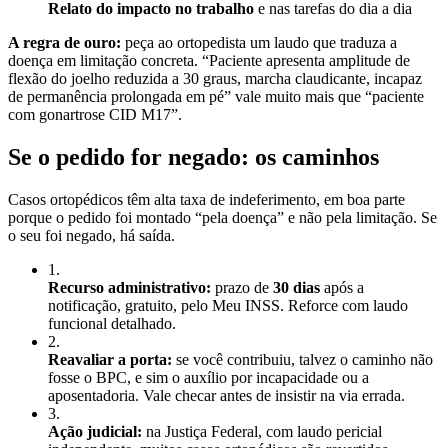
Relato do impacto no trabalho
e nas tarefas do dia a dia
A regra de ouro:
peça ao ortopedista um laudo que traduza a
doença em limitação concreta. “Paciente apresenta amplitude de
flexão do joelho reduzida a 30 graus, marcha claudicante, incapaz
de permanência prolongada em pé” vale muito mais que “paciente
com gonartrose CID M17”.
Se o pedido for negado: os caminhos
Casos ortopédicos têm alta taxa de indeferimento, em boa parte
porque o pedido foi montado “pela doença” e não pela limitação. Se
o seu foi negado, há saída.
1
.
Recurso administrativo:
prazo de
30 dias
após a
notificação, gratuito, pelo Meu INSS. Reforce com laudo
funcional detalhado.
2
.
Reavaliar a porta:
se você contribuiu, talvez o caminho não
fosse o BPC, e sim o auxílio por incapacidade ou a
aposentadoria. Vale checar antes de insistir na via errada.
3
.
Ação judicial:
na Justiça Federal, com laudo pericial