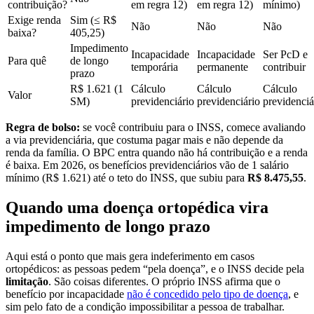
contribuição?
em regra 12)
em regra 12)
mínimo)
Exige renda
Sim (≤ R$
Não
Não
Não
baixa?
405,25)
Impedimento
Incapacidade
Incapacidade
Ser PcD e
Para quê
de longo
temporária
permanente
contribuir
prazo
R$ 1.621 (1
Cálculo
Cálculo
Cálculo
Valor
SM)
previdenciário
previdenciário
previdenciá
Regra de bolso:
se você contribuiu para o INSS, comece avaliando
a via previdenciária, que costuma pagar mais e não depende da
renda da família. O BPC entra quando não há contribuição e a renda
é baixa. Em 2026, os benefícios previdenciários vão de 1 salário
mínimo (R$ 1.621) até o teto do INSS, que subiu para
R$ 8.475,55
.
Quando uma doença ortopédica vira
impedimento de longo prazo
Aqui está o ponto que mais gera indeferimento em casos
ortopédicos: as pessoas pedem “pela doença”, e o INSS decide pela
limitação
. São coisas diferentes. O próprio INSS afirma que o
benefício por incapacidade
não é concedido pelo tipo de doença
, e
sim pelo fato de a condição impossibilitar a pessoa de trabalhar.