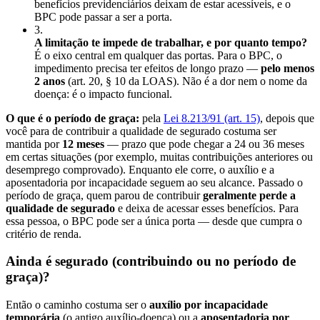
benefícios previdenciários deixam de estar acessíveis, e o
BPC pode passar a ser a porta.
3
.
A limitação te impede de trabalhar, e por quanto tempo?
É o eixo central em qualquer das portas. Para o BPC, o
impedimento precisa ter efeitos de longo prazo —
pelo menos
2 anos
(art. 20, § 10 da LOAS). Não é a dor nem o nome da
doença: é o impacto funcional.
O que é o período de graça:
pela
Lei 8.213/91 (art. 15)
, depois que
você para de contribuir a qualidade de segurado costuma ser
mantida por
12 meses
— prazo que pode chegar a 24 ou 36 meses
em certas situações (por exemplo, muitas contribuições anteriores ou
desemprego comprovado). Enquanto ele corre, o auxílio e a
aposentadoria por incapacidade seguem ao seu alcance. Passado o
período de graça, quem parou de contribuir
geralmente perde a
qualidade de segurado
e deixa de acessar esses benefícios. Para
essa pessoa, o BPC pode ser a única porta — desde que cumpra o
critério de renda.
Ainda é segurado (contribuindo ou no período de
graça)?
Então o caminho costuma ser o
auxílio por incapacidade
temporária
(o antigo auxílio-doença) ou a
aposentadoria por