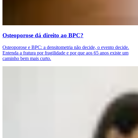
Osteoporose dá direito ao BPC?
Osteoporose e BPC: a densitometria não decide, o evento decide.
Entenda a fratura por fragilidade e por que aos 65 anos existe um
caminho bem mais curto.