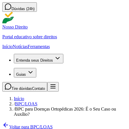
Dúvidas (24h)
Nosso Direito
Portal educativo sobre direitos
Início
Notícias
Ferramentas
Entenda seus Direitos
Guias
Tire dúvidas
Contato
Início
/
BPC/LOAS
/
BPC para Doenças Ortopédicas 2026: É o Seu Caso ou
Auxílio?
Voltar para BPC/LOAS