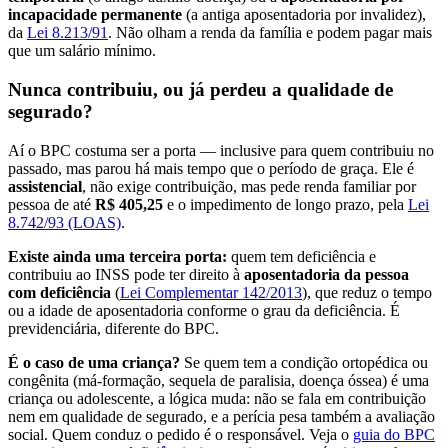
incapacidade permanente
(a antiga aposentadoria por invalidez),
da
Lei 8.213/91
. Não olham a renda da família e podem pagar mais
que um salário mínimo.
Nunca contribuiu, ou já perdeu a qualidade de
segurado?
Aí o BPC costuma ser a porta — inclusive para quem contribuiu no
passado, mas parou há mais tempo que o período de graça. Ele é
assistencial
, não exige contribuição, mas pede renda familiar por
pessoa de até
R$ 405,25
e o impedimento de longo prazo, pela
Lei
8.742/93 (LOAS)
.
Existe ainda uma terceira porta:
quem tem deficiência e
contribuiu ao INSS pode ter direito à
aposentadoria da pessoa
com deficiência
(
Lei Complementar 142/2013
), que reduz o tempo
ou a idade de aposentadoria conforme o grau da deficiência. É
previdenciária, diferente do BPC.
É o caso de uma criança?
Se quem tem a condição ortopédica ou
congênita (má-formação, sequela de paralisia, doença óssea) é uma
criança ou adolescente, a lógica muda: não se fala em contribuição
nem em qualidade de segurado, e a perícia pesa também a avaliação
social. Quem conduz o pedido é o responsável. Veja o
guia do BPC