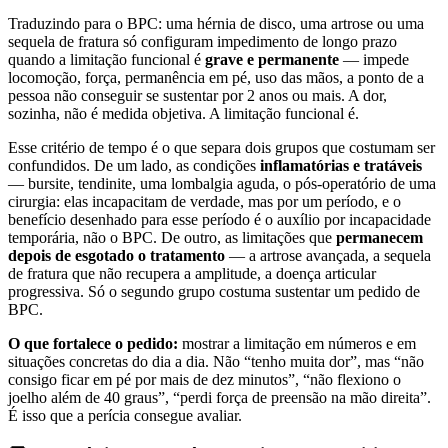
Traduzindo para o BPC: uma hérnia de disco, uma artrose ou uma
sequela de fratura só configuram impedimento de longo prazo
quando a limitação funcional é
grave e permanente
— impede
locomoção, força, permanência em pé, uso das mãos, a ponto de a
pessoa não conseguir se sustentar por 2 anos ou mais. A dor,
sozinha, não é medida objetiva. A limitação funcional é.
Esse critério de tempo é o que separa dois grupos que costumam ser
confundidos. De um lado, as condições
inflamatórias e tratáveis
— bursite, tendinite, uma lombalgia aguda, o pós-operatório de uma
cirurgia: elas incapacitam de verdade, mas por um período, e o
benefício desenhado para esse período é o auxílio por incapacidade
temporária, não o BPC. De outro, as limitações que
permanecem
depois de esgotado o tratamento
— a artrose avançada, a sequela
de fratura que não recupera a amplitude, a doença articular
progressiva. Só o segundo grupo costuma sustentar um pedido de
BPC.
O que fortalece o pedido:
mostrar a limitação em números e em
situações concretas do dia a dia. Não “tenho muita dor”, mas “não
consigo ficar em pé por mais de dez minutos”, “não flexiono o
joelho além de 40 graus”, “perdi força de preensão na mão direita”.
É isso que a perícia consegue avaliar.