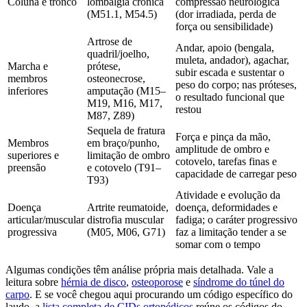
Coluna e tronco
lombalgia crônica
compressão neurológica
(M51.1, M54.5)
(dor irradiada, perda de
força ou sensibilidade)
Artrose de
Andar, apoio (bengala,
quadril/joelho,
muleta, andador), agachar,
Marcha e
prótese,
subir escada e sustentar o
membros
osteonecrose,
peso do corpo; nas próteses,
inferiores
amputação (M15–
o resultado funcional que
M19, M16, M17,
restou
M87, Z89)
Sequela de fratura
Força e pinça da mão,
Membros
em braço/punho,
amplitude de ombro e
superiores e
limitação de ombro
cotovelo, tarefas finas e
preensão
e cotovelo (T91–
capacidade de carregar peso
T93)
Atividade e evolução da
Doença
Artrite reumatoide,
doença, deformidades e
articular/muscular
distrofia muscular
fadiga; o caráter progressivo
progressiva
(M05, M06, G71)
faz a limitação tender a se
somar com o tempo
Algumas condições têm análise própria mais detalhada. Vale a
leitura sobre
hérnia de disco
,
osteoporose
e
síndrome do túnel do
carpo
. E se você chegou aqui procurando um código específico do
laudo, a
lista completa de CIDs ortopédicos
reúne os códigos do