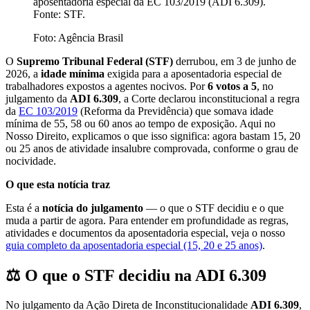
aposentadoria especial da EC 103/2019 (ADI 6.309).
Fonte: STF.
Foto:
Agência Brasil
O
Supremo Tribunal Federal (STF)
derrubou, em 3 de junho de
2026, a
idade mínima
exigida para a aposentadoria especial de
trabalhadores expostos a agentes nocivos. Por
6 votos a 5
, no
julgamento da
ADI 6.309
, a Corte declarou inconstitucional a regra
da
EC 103/2019
(Reforma da Previdência) que somava idade
mínima de 55, 58 ou 60 anos ao tempo de exposição. Aqui no
Nosso Direito, explicamos o que isso significa: agora bastam 15, 20
ou 25 anos de atividade insalubre comprovada, conforme o grau de
nocividade.
O que esta notícia traz
Esta é a
notícia do julgamento
— o que o STF decidiu e o que
muda a partir de agora. Para entender em profundidade as regras,
atividades e documentos da aposentadoria especial, veja o nosso
guia completo da aposentadoria especial (15, 20 e 25 anos)
.
⚖️ O que o STF decidiu na ADI 6.309
No julgamento da Ação Direta de Inconstitucionalidade
ADI 6.309
,