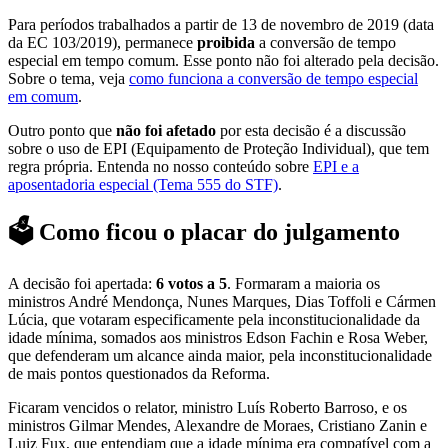
Para períodos trabalhados a partir de 13 de novembro de 2019 (data
da EC 103/2019), permanece
proibida
a conversão de tempo
especial em tempo comum. Esse ponto não foi alterado pela decisão.
Sobre o tema, veja
como funciona a conversão de tempo especial
em comum
.
Outro ponto que
não foi afetado
por esta decisão é a discussão
sobre o uso de EPI (Equipamento de Proteção Individual), que tem
regra própria. Entenda no nosso conteúdo sobre
EPI e a
aposentadoria especial (Tema 555 do STF)
.
🗳️ Como ficou o placar do julgamento
A decisão foi apertada:
6 votos a 5
. Formaram a maioria os
ministros André Mendonça, Nunes Marques, Dias Toffoli e Cármen
Lúcia, que votaram especificamente pela inconstitucionalidade da
idade mínima, somados aos ministros Edson Fachin e Rosa Weber,
que defenderam um alcance ainda maior, pela inconstitucionalidade
de mais pontos questionados da Reforma.
Ficaram vencidos o relator, ministro Luís Roberto Barroso, e os
ministros Gilmar Mendes, Alexandre de Moraes, Cristiano Zanin e
Luiz Fux, que entendiam que a idade mínima era compatível com a