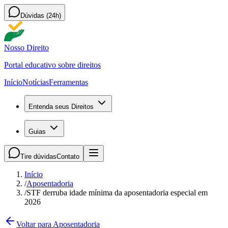
Dúvidas (24h)
Nosso Direito
Portal educativo sobre direitos
Início
Notícias
Ferramentas
Entenda seus Direitos
Guias
Tire dúvidas
Contato
Início
/
Aposentadoria
/
STF derruba idade mínima da aposentadoria especial em
2026
Voltar para Aposentadoria