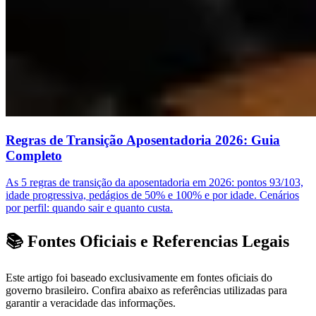
Regras de Transição Aposentadoria 2026: Guia
Completo
As 5 regras de transição da aposentadoria em 2026: pontos 93/103,
idade progressiva, pedágios de 50% e 100% e por idade. Cenários
por perfil: quando sair e quanto custa.
📚 Fontes Oficiais e Referencias Legais
Este artigo foi baseado exclusivamente em fontes oficiais do
governo brasileiro. Confira abaixo as referências utilizadas para
garantir a veracidade das informações.