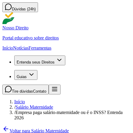
Dúvidas (24h)
Nosso Direito
Portal educativo sobre direitos
Início
Notícias
Ferramentas
Entenda seus Direitos
Guias
Tire dúvidas
Contato
Início
/
Salário Maternidade
/
Empresa paga salário-maternidade ou é o INSS? Entenda
2026
Voltar para Salário Maternidade