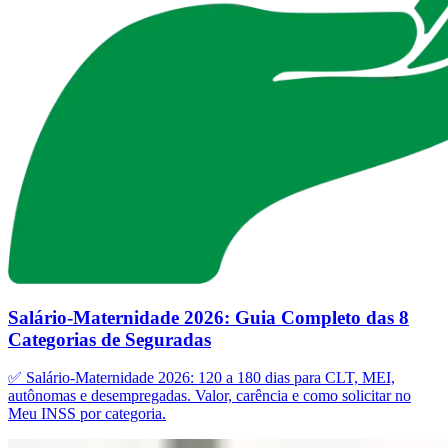
Salário-Maternidade 2026: Guia Completo das 8
Categorias de Seguradas
✅ Salário-Maternidade 2026: 120 a 180 dias para CLT, MEI,
autônomas e desempregadas. Valor, carência e como solicitar no
Meu INSS por categoria.