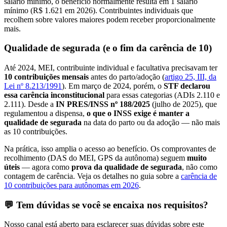
salário mínimo, o benefício normalmente resulta em 1 salário
mínimo (R$ 1.621 em 2026). Contribuintes individuais que
recolhem sobre valores maiores podem receber proporcionalmente
mais.
Qualidade de segurada (e o fim da carência de 10)
Até 2024, MEI, contribuinte individual e facultativa precisavam ter
10 contribuições mensais
antes do parto/adoção (
artigo 25, III, da
Lei nº 8.213/1991
). Em março de 2024, porém, o
STF declarou
essa carência inconstitucional
para essas categorias (ADIs 2.110 e
2.111). Desde a
IN PRES/INSS nº 188/2025
(julho de 2025), que
regulamentou a dispensa,
o que o INSS exige é manter a
qualidade de segurada
na data do parto ou da adoção — não mais
as 10 contribuições.
Na prática, isso amplia o acesso ao benefício. Os comprovantes de
recolhimento (DAS do MEI, GPS da autônoma) seguem
muito
úteis
— agora como
prova da qualidade de segurada
, não como
contagem de carência. Veja os detalhes no guia sobre a
carência de
10 contribuições para autônomas em 2026
.
💬 Tem dúvidas se você se encaixa nos requisitos?
Nosso canal está aberto para esclarecer suas dúvidas sobre este