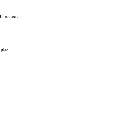
I neonatal
iplas