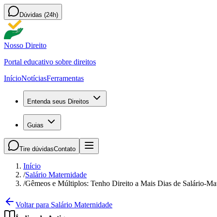
Dúvidas (24h)
Nosso Direito
Portal educativo sobre direitos
Início
Notícias
Ferramentas
Entenda seus Direitos
Guias
Tire dúvidas
Contato
Início
/
Salário Maternidade
/
Gêmeos e Múltiplos: Tenho Direito a Mais Dias de Salário-Ma
Voltar para Salário Maternidade