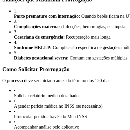
1
.
Parto prematuro com internação:
Quando bebês ficam na UT
2
.
Complicações maternas:
Infecções, hemorragias, eclâmpsia
3
.
Cesariana de emergência:
Recuperação mais longa
4
.
Síndrome HELLP:
Complicação específica de gestações múlt
5
.
Diabetes gestacional severa:
Comum em gestações múltiplas
Como Solicitar Prorrogação
O processo deve ser iniciado antes do término dos 120 dias:
•
Solicitar relatório médico detalhado
•
Agendar perícia médica no INSS (se necessário)
•
Protocolar pedido através do Meu INSS
•
Acompanhar análise pelo aplicativo