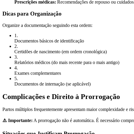
Prescrições médicas:
Recomendações de repouso ou cuidados 
Dicas para Organização
Organize a documentação seguindo esta ordem:
1
.
Documentos básicos de identificação
2
.
Certidões de nascimento (em ordem cronológica)
3
.
Relatórios médicos (do mais recente para o mais antigo)
4
.
Exames complementares
5
.
Documentos de internação (se aplicável)
Complicações e Direito à Prorrogação
Partos múltiplos frequentemente apresentam maior complexidade e ris
⚠️ Importante:
A prorrogação não é automática. É necessário compro
Situações que Justificam Prorrogação