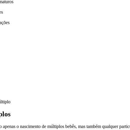
maturos
es
nações
ltiplo
plos
apenas o nascimento de múltiplos bebês, mas também qualquer particula