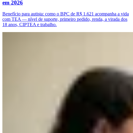
em 2026
Benefício para autista: como o BPC de R$ 1.621 acompanha a vida
com TEA — nível de suporte, primeiro pedido, renda, a virada dos
18 anos, CIPTEA e trabalho.