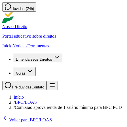
Dúvidas (24h)
Nosso Direito
Portal educativo sobre direitos
Início
Notícias
Ferramentas
Entenda seus Direitos
Guias
Tire dúvidas
Contato
Início
/
BPC/LOAS
/
Comissão aprova renda de 1 salário mínimo para BPC PCD
Voltar para BPC/LOAS