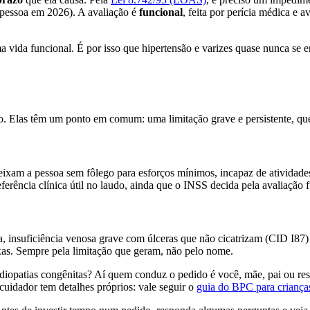
 pessoa em 2026). A avaliação é
funcional
, feita por perícia médica e 
a vida funcional. É por isso que hipertensão e varizes quase nunca se
o. Elas têm um ponto em comum: uma limitação grave e persistente, qu
deixam a pessoa sem fôlego para esforços mínimos, incapaz de atividade
rência clínica útil no laudo, ainda que o INSS decida pela avaliação f
 insuficiência venosa grave com úlceras que não cicatrizam (CID I87
xas. Sempre pela limitação que geram, não pelo nome.
opatias congênitas? Aí quem conduz o pedido é você, mãe, pai ou res
uidador tem detalhes próprios: vale seguir o
guia do BPC para criança