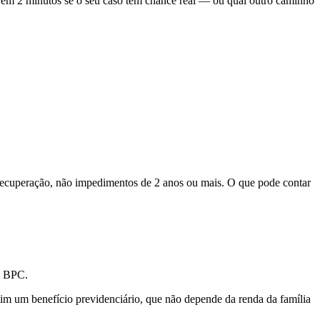
 em 2 minutos se o seu caso tem chance real — ou qual outro caminho
recuperação, não impedimentos de 2 anos ou mais. O que pode contar
o BPC.
im um benefício previdenciário, que não depende da renda da família