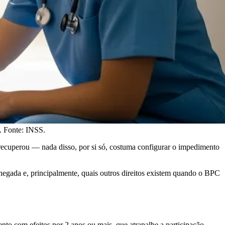
. Fonte: INSS.
 recuperou — nada disso, por si só, costuma configurar o impedimento
negada e, principalmente, quais outros direitos existem quando o BPC
nto com efeitos por 2 anos ou mais, que atrapalhe a participação