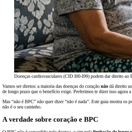
Doenças cardiovasculares (CID I00-I99) podem dar direito ao
Vamos ser diretos: a maioria das doenças do coração
não
dá direito a
de longo prazo que o benefício exige. Preferimos te dizer isso agora
Mas “não é BPC” não quer dizer “não é nada”. Este guia mostra os po
não é o seu caminho.
A verdade sobre coração e BPC
O BPC não é concedido pela doença, e sim pela
limitação de longo 