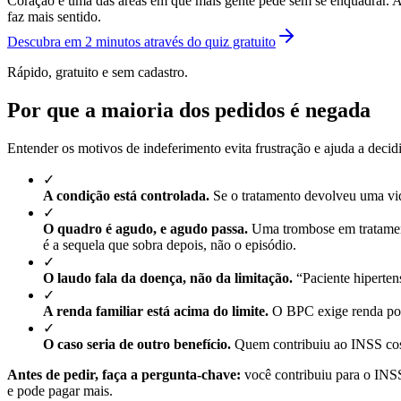
Coração é uma das áreas em que mais gente pede sem se enquadrar. A
faz mais sentido.
Descubra em 2 minutos através do quiz gratuito
Rápido, gratuito e sem cadastro.
Por que a maioria dos pedidos é negada
Entender os motivos de indeferimento evita frustração e ajuda a deci
✓
A condição está controlada.
Se o tratamento devolveu uma vid
✓
O quadro é agudo, e agudo passa.
Uma trombose em tratament
é a sequela que sobra depois, não o episódio.
✓
O laudo fala da doença, não da limitação.
“Paciente hiperten
✓
A renda familiar está acima do limite.
O BPC exige renda por 
✓
O caso seria de outro benefício.
Quem contribuiu ao INSS cost
Antes de pedir, faça a pergunta-chave:
você contribuiu para o INSS
e pode pagar mais.