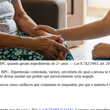
 BPC quando geram impedimento de 2+ anos — Lei 8.742/1993, art. 20
o BPC. Hipertensão controlada, varizes, um infarto do qual a pessoa se
 a te deixar montar um pedido que provavelmente seria negado.
ucos casos cardíacos que costumam se enquadrar, por que a maioria é 
prazo
que ela causa. Pela
Lei 8.742/93 (LOAS)
, é preciso um impedime