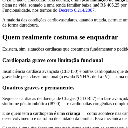
plena na vida, somado a uma renda familiar baixa (até R$ 405,25 por
Funcionalidade, nos termos do
Decreto 6.214/2007
.
A maioria das condições cardiovasculares, quando tratada, permite um
de forma duradoura.
Quem realmente costuma se enquadrar
Existem, sim, situações cardíacas que costumam fundamentar o pedid
Cardiopatia grave com limitação funcional
Insuficiência cardíaca avançada (CID I50) e outras cardiopatias que 
gravidade pela classe funcional (a escala NYHA, de I a IV) — uma refe
Quadros graves e permanentes
Sequelas cardíacas de doença de Chagas (CID B57) em fase avançada,
síndrome pós-trombótica (I87.0) — e cardiopatias congênitas comple
E se quem tem a cardiopatia é uma
criança
— como acontece nas cardi
desenvolvimento e na rotina de cuidado da família. Essa mecânica de c