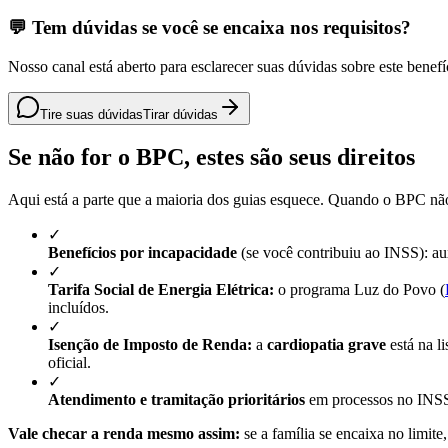
💬 Tem dúvidas se você se encaixa nos requisitos?
Nosso canal está aberto para esclarecer suas dúvidas sobre este benefí
Tire suas dúvidas
Tirar dúvidas
Se não for o BPC, estes são seus direitos
Aqui está a parte que a maioria dos guias esquece. Quando o BPC não 
✓
Benefícios por incapacidade
(se você contribuiu ao INSS): au
✓
Tarifa Social de Energia Elétrica:
o programa Luz do Povo (
incluídos.
✓
Isenção de Imposto de Renda:
a
cardiopatia grave
está na l
oficial.
✓
Atendimento e tramitação prioritários
em processos no INSS 
Vale checar a renda mesmo assim:
se a família se encaixa no limit