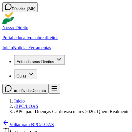
Dúvidas (24h)
Nosso Direito
Portal educativo sobre direitos
Início
Notícias
Ferramentas
Entenda seus Direitos
Guias
Tire dúvidas
Contato
Início
/
BPC/LOAS
/
BPC para Doenças Cardiovasculares 2026: Quem Realmente 
Voltar para BPC/LOAS