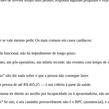
ntes de investir tempo num pedido, responda algumas perguntas e veja
dir se vale mesmo pedir. Os mais comuns em casos cardíacos:
a funcional, não há impedimento de longo prazo.
o, um pós-operatório, um infarto recente: são eventos com tempo de 
so” não diz nada sobre o que a pessoa não consegue fazer.
pessoa de até R$ 405,25 — é um critério à parte da saúde.
uma ter direito ao auxílio por incapacidade ou à aposentadoria, não a
? Se sim, o seu caminho provavelmente não é o BPC (assistencial), e s