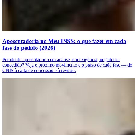
Aposentadoria no Meu INSS: o que fazer em cada
fase do pedido (2026)
Pedido de aposentadoria em análise, em exigência, negado ou
concedido? Veja o próximo movimento e o prazo de cada fase — do
CNIS à carta de concessão e à revisão.