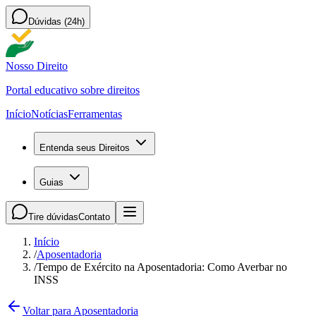
Dúvidas (24h)
Nosso Direito
Portal educativo sobre direitos
Início
Notícias
Ferramentas
Entenda seus Direitos
Guias
Tire dúvidas
Contato
Início
/
Aposentadoria
/
Tempo de Exército na Aposentadoria: Como Averbar no
INSS
Voltar para Aposentadoria