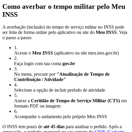
Como averbar o tempo militar pelo Meu
INSS
A averbação (inclusão) do tempo de serviço militar no INSS pode
ser feita de forma online pelo aplicativo ou site do
Meu INSS
. Veja
o passo a passo:
1
.
Acesse o
Meu INSS
(aplicativo ou site meu.inss.gov.br)
2
.
Faça login com sua conta
gov.br
3
.
No menu, procure por
"Atualização de Tempo de
Contribuição / Atividade"
4
.
Selecione a opção de incluir período de atividade
5
.
Anexe a
Certidão de Tempo de Serviço Militar (CTS)
em
formato PDF ou imagem
6
.
Acompanhe o andamento pelo próprio Meu INSS
O INSS tem prazo de
até 45 dias
para analisar o pedido. Após a
aprovação, o período aparecerá no seu extrato do
CNIS (Cadastro