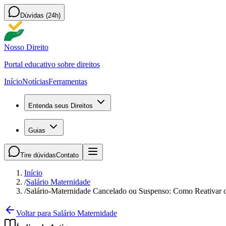
Dúvidas (24h)
Nosso Direito
Portal educativo sobre direitos
Início
Notícias
Ferramentas
Entenda seus Direitos
Guias
Tire dúvidas
Contato
Início
/
Salário Maternidade
/
Salário-Maternidade Cancelado ou Suspenso: Como Reativar 
Voltar para Salário Maternidade