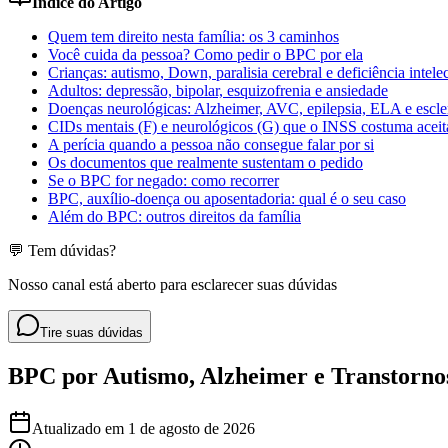
Índice do Artigo
Quem tem direito nesta família: os 3 caminhos
Você cuida da pessoa? Como pedir o BPC por ela
Crianças: autismo, Down, paralisia cerebral e deficiência intele
Adultos: depressão, bipolar, esquizofrenia e ansiedade
Doenças neurológicas: Alzheimer, AVC, epilepsia, ELA e escle
CIDs mentais (F) e neurológicos (G) que o INSS costuma aceit
A perícia quando a pessoa não consegue falar por si
Os documentos que realmente sustentam o pedido
Se o BPC for negado: como recorrer
BPC, auxílio-doença ou aposentadoria: qual é o seu caso
Além do BPC: outros direitos da família
💬 Tem dúvidas?
Nosso canal está aberto para esclarecer suas dúvidas
Tire suas dúvidas
BPC por Autismo, Alzheimer e Transtorno
Atualizado em
1 de agosto de 2026