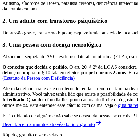
Autismo, síndrome de Down, paralisia cerebral, deficiência intelectual
da terapia contam.
2. Um adulto com transtorno psiquiátrico
Depressão grave, transtorno bipolar, esquizofrenia, ansiedade incapac
3. Uma pessoa com doença neurológica
Alzheimer, sequela de AVC, esclerose lateral amiotrófica (ELA), escl
O conceito que decide o pedido.
O art. 20, § 2º da LOAS considera 
definição própria: o § 10 fala em efeitos por
pelo menos 2 anos
. E a 
(Estatuto da Pessoa com Deficiência)
.
Além da deficiência, existe o critério de renda: a renda da família div
administrativo. Você talvez tenha lido que existe a possibilidade de
foi editado
. Quando a família fica pouco acima do limite e há gasto 
outros meios. Para entender esse cálculo com calma, veja o
guia da r
Está cuidando de alguém e não sabe se o caso da pessoa se encaixa? 
Descubra em 2 minutos através do quiz gratuito
Rápido, gratuito e sem cadastro.