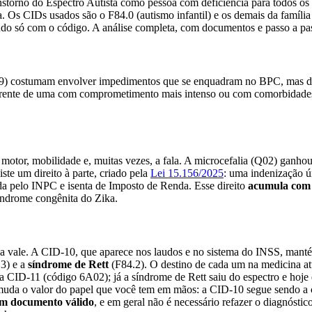
torno do Espectro Autista como pessoa com deficiência para todos os efe
 Os CIDs usados são o F84.0 (autismo infantil) e os demais da famíli
o só com o código. A análise completa, com documentos e passo a pas
9) costumam envolver impedimentos que se enquadram no BPC, mas de n
rente de uma com comprometimento mais intenso ou com comorbidades
 motor, mobilidade e, muitas vezes, a fala. A microcefalia (Q02) ganhou
te um direito à parte, criado pela
Lei 15.156/2025
: uma indenização 
da pelo INPC e isenta de Imposto de Renda. Esse direito
acumula com
índrome congênita do Zika.
a vale. A CID-10, que aparece nos laudos e no sistema do INSS, mantém
3) e a
síndrome de Rett
(F84.2). O destino de cada um na medicina atua
CID-11 (código 6A02); já a síndrome de Rett saiu do espectro e hoje é
 o valor do papel que você tem em mãos: a CID-10 segue sendo a class
um documento válido
, e em geral não é necessário refazer o diagnóstico