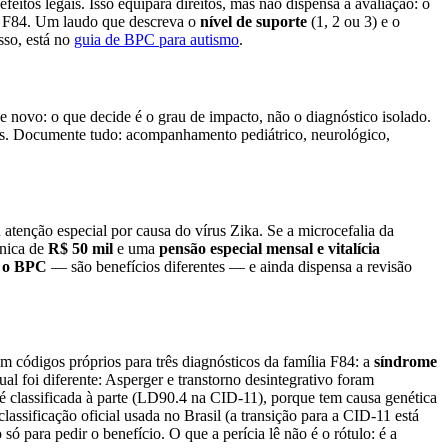
itos legais. Isso equipara direitos, mas não dispensa a avaliação: o
a F84. Um laudo que descreva o
nível de suporte
(1, 2 ou 3) e o
so, está no
guia de BPC para autismo
.
ovo: o que decide é o grau de impacto, não o diagnóstico isolado.
. Documente tudo: acompanhamento pediátrico, neurológico,
 atenção especial por causa do vírus Zika. Se a microcefalia da
única de
R$ 50 mil
e uma
pensão especial mensal e vitalícia
 o BPC
— são benefícios diferentes — e ainda dispensa a revisão
 códigos próprios para três diagnósticos da família F84: a
síndrome
l foi diferente: Asperger e transtorno desintegrativo foram
 classificada à parte (LD90.4 na CID-11), porque tem causa genética
ificação oficial usada no Brasil (a transição para a CID-11 está
 só para pedir o benefício. O que a perícia lê não é o rótulo: é a