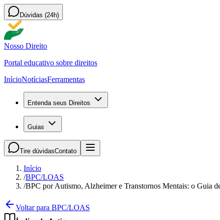
Dúvidas (24h)
Nosso Direito
Portal educativo sobre direitos
Início
Notícias
Ferramentas
Entenda seus Direitos
Guias
Tire dúvidas
Contato
Início
/
BPC/LOAS
/
BPC por Autismo, Alzheimer e Transtornos Mentais: o Guia 
Voltar para BPC/LOAS