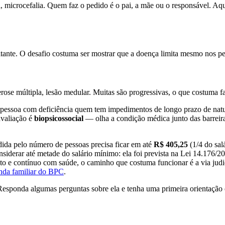
, microcefalia. Quem faz o pedido é o pai, a mãe ou o responsável. Aqui 
itante. O desafio costuma ser mostrar que a doença limita mesmo nos pe
erose múltipla, lesão medular. Muitas são progressivas, o que costuma 
pessoa com deficiência quem tem impedimentos de longo prazo de nature
avaliação é
biopsicossocial
— olha a condição médica junto das barreira
idida pelo número de pessoas precisa ficar em até
R$ 405,25
(1/4 do sal
 considerar até metade do salário mínimo: ela foi prevista na Lei 14.1
alto e contínuo com saúde, o caminho que costuma funcionar é a via ju
enda familiar do BPC
.
Responda algumas perguntas sobre ela e tenha uma primeira orientação