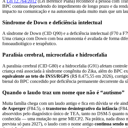
A
Lei 12.764/2012
(Lei Berenice Piana) reconhece a pessoa com Trans
BPC continua dependendo do impedimento de longo prazo e da renda.
impacto na comunicação e na autonomia ajuda muito mais que um laud
Síndrome de Down e deficiência intelectual
A síndrome de Down (CID Q90) e a deficiência intelectual (F70 a F7
Uma criança com Down com boa autonomia é avaliada de forma dife
fonoaudiológico e terapêutico.
Paralisia cerebral, microcefalia e hidrocefalia
A paralisia cerebral (CID G80) e a hidrocefalia (G91) afetam controle
criança está associada à síndrome congênita do Zika, além do BPC exis
equivalente ao teto do INSS/RGPS
(R$ 8.475,55 em 2026), corrigi
bienal do BPC concedido por deficiência permanente decorrente da s
Quando o laudo traz um nome que não é “autismo”
Muita família chega com um laudo antigo e fica em dúvida se ele aind
de Asperger
(F84.5), o
transtorno desintegrativo da infância
(F84.
absorvidos pelo diagnóstico único de TEA, tanto no DSM-5 quanto na 
conhecida — uma mutação no gene MECP2. Na prática, nada disso muda
prevista só para 2027), o laudo com o nome antigo
continua sendo 