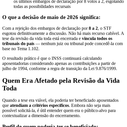
os últimos embargos de declaração por 8 votos a 2, esgotando
todas as possibilidades recursais
O que a decisão de maio de 2026 significa:
Com a rejeição dos embargos de declaração por
8 a 2
, o STF
esgotou definitivamente a discussão. Não há mais recurso cabível. A
tese da revisão da vida toda está encerrada e
vincula todos os
tribunais do país
— nenhum juiz ou tribunal pode concedê-la com
base no Tema 1.102.
O resultado prático é que o INSS continuará calculando
aposentadorias considerando apenas as contribuições a partir de
julho de 1994, conforme a regra de transição da Lei 9.876/1999.
Quem Era Afetado pela Revisão da Vida
Toda
Quando a tese era viável, ela poderia ter beneficiado aposentados
que
atendiam a critérios específicos
. Embora não seja mais
possível solicitá-la, é útil entender quem era o público-alvo para
contextualizar a dimensão do encerramento.
Perfil de quem poderia ter se beneficiado: