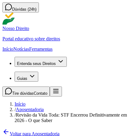
Dúvidas (24h)
Nosso Direito
Portal educativo sobre direitos
Início
Notícias
Ferramentas
Entenda seus Direitos
Guias
Tire dúvidas
Contato
Início
/
Aposentadoria
/
Revisão da Vida Toda: STF Encerrou Definitivamente em
2026 - O que Saber
Voltar para Aposentadoria