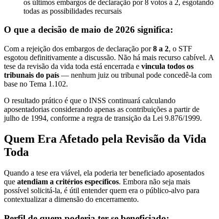
os últimos embargos de declaração por 8 votos a 2, esgotando
todas as possibilidades recursais
O que a decisão de maio de 2026 significa:
Com a rejeição dos embargos de declaração por
8 a 2
, o STF
esgotou definitivamente a discussão. Não há mais recurso cabível. A
tese da revisão da vida toda está encerrada e
vincula todos os
tribunais do país
— nenhum juiz ou tribunal pode concedê-la com
base no Tema 1.102.
O resultado prático é que o INSS continuará calculando
aposentadorias considerando apenas as contribuições a partir de
julho de 1994, conforme a regra de transição da Lei 9.876/1999.
Quem Era Afetado pela Revisão da Vida
Toda
Quando a tese era viável, ela poderia ter beneficiado aposentados
que
atendiam a critérios específicos
. Embora não seja mais
possível solicitá-la, é útil entender quem era o público-alvo para
contextualizar a dimensão do encerramento.
Perfil de quem poderia ter se beneficiado: