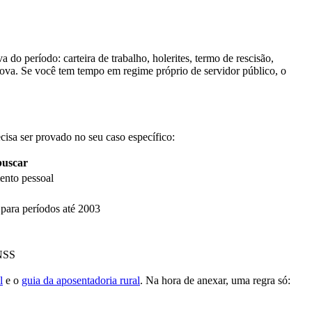
o período: carteira de trabalho, holerites, termo de rescisão,
rova. Se você tem tempo em regime próprio de servidor público, o
isa ser provado no seu caso específico:
buscar
ento pessoal
 para períodos até 2003
INSS
l
e o
guia da aposentadoria rural
. Na hora de anexar, uma regra só: