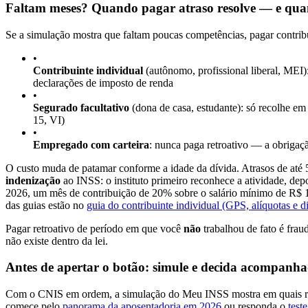
Faltam meses? Quando pagar atraso resolve — e qu
Se a simulação mostra que faltam poucas competências, pagar contribu
•
Contribuinte individual
(autônomo, profissional liberal, MEI)
declarações de imposto de renda
•
Segurado facultativo
(dona de casa, estudante): só recolhe e
15, VI)
•
Empregado com carteira
: nunca paga retroativo — a obrigaç
O custo muda de patamar conforme a idade da dívida. Atrasos de até 
indenização
ao INSS: o instituto primeiro reconhece a atividade, de
2026, um mês de contribuição de 20% sobre o salário mínimo de R$ 1.
das guias estão no
guia do contribuinte individual (GPS, alíquotas e di
Pagar retroativo de período em que você
não
trabalhou de fato é fra
não existe dentro da lei.
Antes de apertar o botão: simule e decida acompanh
Com o CNIS em ordem, a simulação do Meu INSS mostra em quais regras
comece pelo
panorama da aposentadoria em 2026
ou responda o
test