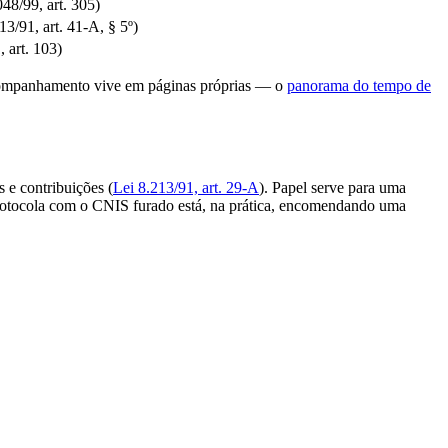
048/99, art. 305)
3/91, art. 41-A, § 5º)
, art. 103)
acompanhamento vive em páginas próprias — o
panorama do tempo de
s e contribuições (
Lei 8.213/91, art. 29-A
). Papel serve para uma
protocola com o CNIS furado está, na prática, encomendando uma