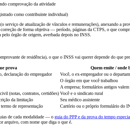
ando comprovação da atividade
strado como contribuinte individual)
serviço de atualização de vínculos e remunerações), anexando a prova d
ada correção de forma objetiva — período, páginas da CTPS, o que comp
a pelo órgão de origem, averbada depois no INSS.
provante de residência), o que o INSS vai querer depende do que prec
ue prova
Quem emite / onde 
ão, declaração do empregador
Você, o ex-empregador ou o departam
O órgão em que você trabalhou
A empresa; formulários antigos valem
vil (notas, contratos, certidões)
Você e o sindicato rural
ição da limitação
Seu médico assistente
termo de representação
Cartório ou o próprio formulário do 
guias de cada modalidade — o
guia do PPP e da prova do tempo especia
r arquivo, com nome que diga o que é.