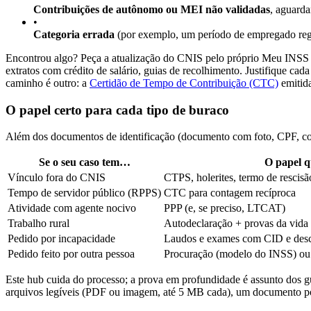
Contribuições de autônomo ou MEI não validadas
, aguard
•
Categoria errada
(por exemplo, um período de empregado regi
Encontrou algo? Peça a atualização do CNIS pelo próprio Meu INSS (o 
extratos com crédito de salário, guias de recolhimento. Justifique c
caminho é outro: a
Certidão de Tempo de Contribuição (CTC)
emitid
O papel certo para cada tipo de buraco
Além dos documentos de identificação (documento com foto, CPF, com
Se o seu caso tem…
O papel q
Vínculo fora do CNIS
CTPS, holerites, termo de rescis
Tempo de servidor público (RPPS)
CTC para contagem recíproca
Atividade com agente nocivo
PPP (e, se preciso, LTCAT)
Trabalho rural
Autodeclaração + provas da vida ci
Pedido por incapacidade
Laudos e exames com CID e descr
Pedido feito por outra pessoa
Procuração (modelo do INSS) ou 
Este hub cuida do processo; a prova em profundidade é assunto dos 
arquivos legíveis (PDF ou imagem, até 5 MB cada), um documento po