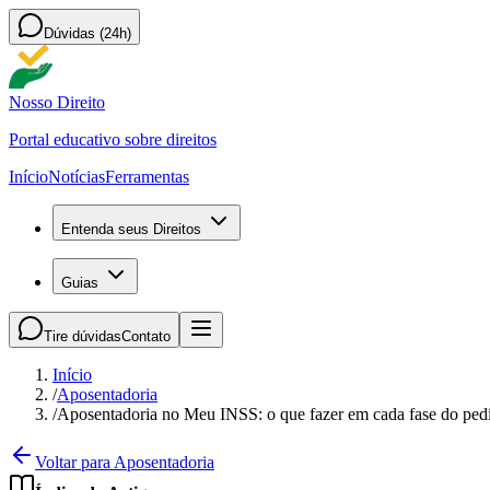
Dúvidas (24h)
Nosso Direito
Portal educativo sobre direitos
Início
Notícias
Ferramentas
Entenda seus Direitos
Guias
Tire dúvidas
Contato
Início
/
Aposentadoria
/
Aposentadoria no Meu INSS: o que fazer em cada fase do ped
Voltar para Aposentadoria