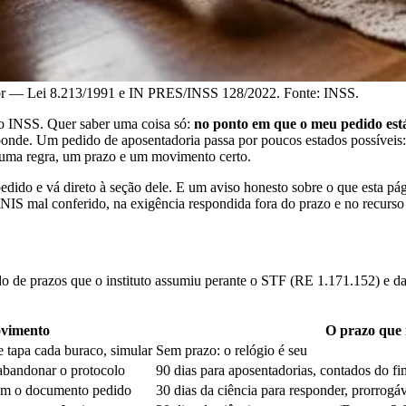
br — Lei 8.213/1991 e IN PRES/INSS 128/2022. Fonte: INSS.
o INSS. Quer saber uma coisa só:
no ponto em que o meu pedido est
onde. Um pedido de aposentadoria passa por poucos estados possíveis: 
 uma regra, um prazo e um movimento certo.
edido e vá direto à seção dele. E um aviso honesto sobre o que esta pá
S mal conferido, na exigência respondida fora do prazo e no recurso q
 de prazos que o instituto assumiu perante o STF (RE 1.171.152) e das
vimento
O prazo que 
e tapa cada buraco, simular
Sem prazo: o relógio é seu
abandonar o protocolo
90 dias para aposentadorias, contados do f
om o documento pedido
30 dias da ciência para responder, prorro