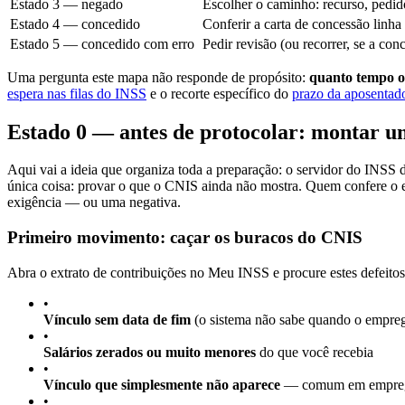
Estado 3 — negado
Escolher o caminho: recurso, pedid
Estado 4 — concedido
Conferir a carta de concessão linha 
Estado 5 — concedido com erro
Pedir revisão (ou recorrer, se a con
Uma pergunta este mapa não responde de propósito:
quanto tempo 
espera nas filas do INSS
e o recorte específico do
prazo da aposentado
Estado 0 — antes de protocolar: montar u
Aqui vai a ideia que organiza toda a preparação: o servidor do INSS 
única coisa: provar o que o CNIS ainda não mostra. Quem confere o 
exigência — ou uma negativa.
Primeiro movimento: caçar os buracos do CNIS
Abra o extrato de contribuições no Meu INSS e procure estes defeito
•
Vínculo sem data de fim
(o sistema não sabe quando o empreg
•
Salários zerados ou muito menores
do que você recebia
•
Vínculo que simplesmente não aparece
— comum em empregos
•