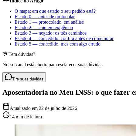
Índice do Artigo
O mapa: em que estado o seu pedido está?
Estado 0 — antes de protocolar
Estado 1 — protocolado, em análise
Estado 2 — caiu em exigência
Estado 3 — negado: os três caminhos
Estado 4 — concedido: confira antes de comemorar
Estado 5 — concedido, mas com algo errado
💬 Tem dúvidas?
Nosso canal está aberto para esclarecer suas dúvidas
Tire suas dúvidas
Aposentadoria no Meu INSS: o que fazer e
Atualizado em
22 de julho de 2026
14 min
de leitura