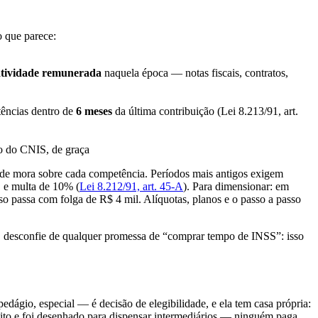
o que parece:
atividade remunerada
naquela época — notas fiscais, contratos,
tências dentro de
6 meses
da última contribuição (Lei 8.213/91, art.
ão do CNIS, de graça
a de mora sobre cada competência. Períodos mais antigos exigem
, e multa de 10% (
Lei 8.212/91, art. 45-A
). Para dimensionar: em
 passa com folga de R$ 4 mil. Alíquotas, planos e o passo a passo
 E desconfie de qualquer promessa de “comprar tempo de INSS”: isso
gio, especial — é decisão de elegibilidade, e ela tem casa própria:
tuito e foi desenhado para dispensar intermediários — ninguém paga