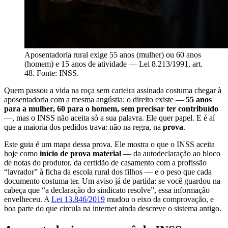
Aposentadoria rural exige 55 anos (mulher) ou 60 anos
(homem) e 15 anos de atividade — Lei 8.213/1991, art.
48. Fonte: INSS.
Quem passou a vida na roça sem carteira assinada costuma chegar à
aposentadoria com a mesma angústia: o direito existe —
55 anos
para a mulher, 60 para o homem, sem precisar ter contribuído
—, mas o INSS não aceita só a sua palavra. Ele quer papel. E é aí
que a maioria dos pedidos trava: não na regra, na
prova
.
Este guia é um mapa dessa prova. Ele mostra o que o INSS aceita
hoje como
início de prova material
— da autodeclaração ao bloco
de notas do produtor, da certidão de casamento com a profissão
“lavrador” à ficha da escola rural dos filhos — e o peso que cada
documento costuma ter. Um aviso já de partida: se você guardou na
cabeça que “a declaração do sindicato resolve”, essa informação
envelheceu. A
Lei 13.846/2019
mudou o eixo da comprovação, e
boa parte do que circula na internet ainda descreve o sistema antigo.