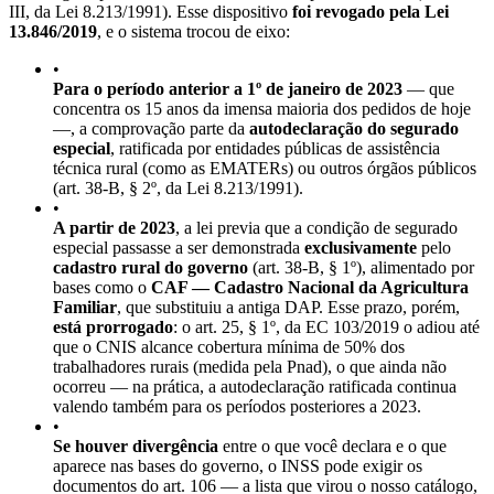
III, da Lei 8.213/1991). Esse dispositivo
foi revogado pela Lei
13.846/2019
, e o sistema trocou de eixo:
•
Para o período anterior a 1º de janeiro de 2023
— que
concentra os 15 anos da imensa maioria dos pedidos de hoje
—, a comprovação parte da
autodeclaração do segurado
especial
, ratificada por entidades públicas de assistência
técnica rural (como as EMATERs) ou outros órgãos públicos
(art. 38-B, § 2º, da Lei 8.213/1991).
•
A partir de 2023
, a lei previa que a condição de segurado
especial passasse a ser demonstrada
exclusivamente
pelo
cadastro rural do governo
(art. 38-B, § 1º), alimentado por
bases como o
CAF — Cadastro Nacional da Agricultura
Familiar
, que substituiu a antiga DAP. Esse prazo, porém,
está prorrogado
: o art. 25, § 1º, da EC 103/2019 o adiou até
que o CNIS alcance cobertura mínima de 50% dos
trabalhadores rurais (medida pela Pnad), o que ainda não
ocorreu — na prática, a autodeclaração ratificada continua
valendo também para os períodos posteriores a 2023.
•
Se houver divergência
entre o que você declara e o que
aparece nas bases do governo, o INSS pode exigir os
documentos do art. 106 — a lista que virou o nosso catálogo,