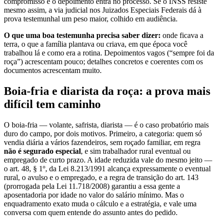
compromisso e o depoimento entra no processo. Se o INSS resiste
mesmo assim, a via judicial nos Juizados Especiais Federais dá à
prova testemunhal um peso maior, colhido em audiência.
O que uma boa testemunha precisa saber dizer:
onde ficava a
terra, o que a família plantava ou criava, em que época você
trabalhou lá e como era a rotina. Depoimentos vagos (“sempre foi da
roça”) acrescentam pouco; detalhes concretos e coerentes com os
documentos acrescentam muito.
Boia-fria e diarista da roça: a prova mais
difícil tem caminho
O boia-fria — volante, safrista, diarista — é o caso probatório mais
duro do campo, por dois motivos. Primeiro, a categoria: quem só
vendia diária a vários fazendeiros, sem roçado familiar, em regra
não é segurado especial
, e sim trabalhador rural eventual ou
empregado de curto prazo. A idade reduzida vale do mesmo jeito —
o art. 48, § 1º, da Lei 8.213/1991 alcança expressamente o eventual
rural, o avulso e o empregado, e a regra de transição do art. 143
(prorrogada pela Lei 11.718/2008) garantiu a essa gente a
aposentadoria por idade no valor do salário mínimo. Mas o
enquadramento exato muda o cálculo e a estratégia, e vale uma
conversa com quem entende do assunto antes do pedido.