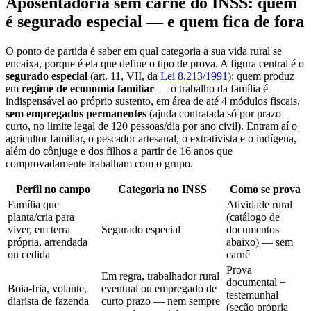
Aposentadoria sem carnê do INSS: quem
é segurado especial — e quem fica de fora
O ponto de partida é saber em qual categoria a sua vida rural se
encaixa, porque é ela que define o tipo de prova. A figura central é o
segurado especial
(art. 11, VII, da
Lei 8.213/1991
): quem produz
em
regime de economia familiar
— o trabalho da família é
indispensável ao próprio sustento, em área de até 4 módulos fiscais,
sem empregados permanentes
(ajuda contratada só por prazo
curto, no limite legal de 120 pessoas/dia por ano civil). Entram aí o
agricultor familiar, o pescador artesanal, o extrativista e o indígena,
além do cônjuge e dos filhos a partir de 16 anos que
comprovadamente trabalham com o grupo.
Perfil no campo
Categoria no INSS
Como se prova
Família que
Atividade rural
planta/cria para
(catálogo de
viver, em terra
Segurado especial
documentos
própria, arrendada
abaixo) — sem
ou cedida
carnê
Prova
Em regra, trabalhador rural
documental +
Boia-fria, volante,
eventual ou empregado de
testemunhal
diarista de fazenda
curto prazo — nem sempre
(seção própria