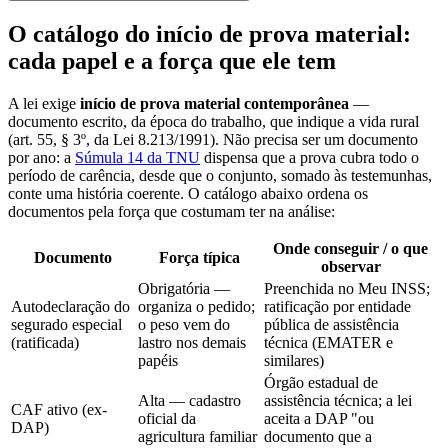
O catálogo do início de prova material:
cada papel e a força que ele tem
A lei exige
início de prova material contemporânea
—
documento escrito, da época do trabalho, que indique a vida rural
(art. 55, § 3º, da Lei 8.213/1991). Não precisa ser um documento
por ano: a
Súmula 14 da TNU
dispensa que a prova cubra todo o
período de carência, desde que o conjunto, somado às testemunhas,
conte uma história coerente. O catálogo abaixo ordena os
documentos pela força que costumam ter na análise:
Onde conseguir / o que
Documento
Força típica
observar
Obrigatória —
Preenchida no Meu INSS;
Autodeclaração do
organiza o pedido;
ratificação por entidade
segurado especial
o peso vem do
pública de assistência
(ratificada)
lastro nos demais
técnica (EMATER e
papéis
similares)
Órgão estadual de
Alta — cadastro
assistência técnica; a lei
CAF ativo (ex-
oficial da
aceita a DAP "ou
DAP)
agricultura familiar
documento que a