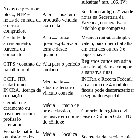
substitua" (art. 106, IV)
Notas de produtor:
Seu bloco antigo; 2ª via de
bloco, NFP-e,
Alta — mostram
notas na Secretaria da
notas de entrada da
produção vendida,
Fazenda; cooperativa ou
empresa
com data
laticínio que comprava
compradora
Contrato de
Alta — prova
Mesmo contratos simples
arrendamento,
quem explorava a
valem; para quem trabalha
parceria ou
terra e desde
em terra dos outros é o
comodato
quando
papel-chave
Registros curtos em usina
CTPS / contrato de
Alta para o período
ou safra ajudam a compor
trabalho rural
anotado
a narrativa rural
CCIR, ITR,
INCRA e Receita Federal;
Média-alta —
cadastro no
área acima de 4 módulos
situam a terra e o
INCRA, licença de
fiscais pode descaracterizar
vínculo com ela
ocupação
o segurado especial
Certidão de
Média — início de
casamento ou
prova clássico,
Cartório de registro civil;
nascimento com
inclusive em nome
base da Súmula 6 da TNU
profissão
do cônjuge
"lavrador"
Ficha de matrícula
Média — localiza
ou histórico dos
Secretaria da escola ou da