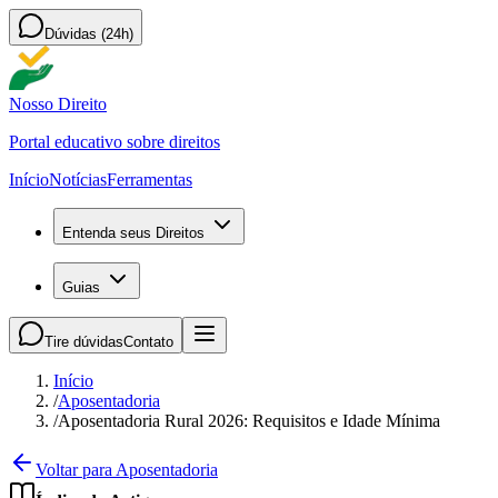
Dúvidas (24h)
Nosso Direito
Portal educativo sobre direitos
Início
Notícias
Ferramentas
Entenda seus Direitos
Guias
Tire dúvidas
Contato
Início
/
Aposentadoria
/
Aposentadoria Rural 2026: Requisitos e Idade Mínima
Voltar para Aposentadoria