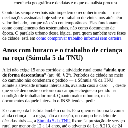
coerência geográfica e de datas é o que o analista procura.
Contratos sempre verbais não impedem o reconhecimento — mas
declarações assinadas hoje sobre o trabalho de vinte anos atrás têm
valor limitado, porque não são contemporâneas. Elas funcionam
como complemento das testemunhas, não como documento de
época. O paralelo urbano dessa lógica, para quem também teve fases
de cidade, está em
como comprovar trabalho informal sem carteira
.
Anos com buraco e o trabalho de criança
na roça (Súmula 5 da TNU)
A lei não exige 15 anos corridos: a atividade rural conta
“ainda que
de forma descontínua”
(art. 48, § 2º). Períodos de cidade no meio
do caminho não condenam o pedido — a Súmula 46 da TNU
admite a atividade urbana intercalada, avaliada caso a caso —, desde
que você demonstre o retorno ao campo e chegue ao pedido na
condição de trabalhador rural. Quanto maior o buraco, mais
documentos daquele intervalo o INSS tende a pedir.
E o começo da história também conta. Para quem entrou na lavoura
ainda criança — a regra, não a exceção, no campo brasileiro de
décadas atrás —, a
Súmula 5 da TNU
fixou: “a prestação de serviço
rural por menor de 12 a 14 anos, até o advento da Lei 8.213, de 24