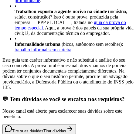
profundidade
.
•
Trabalhou exposto a agente nocivo na cidade
(indústria,
saúde, construção)? Isso é outra prova, produzida pela
empresa — PPP e LTCAT —, tratada no
guia da prova do
tempo especial
. Aqui, a prova é dos papéis da sua própria vida
civil; lá, da documentação técnica do empregador.
•
Informalidade urbana
(bicos, autônomo sem recolher):
trabalho informal sem carteira
.
Este guia tem caráter informativo e não substitui a análise do seu
caso concreto. A prova rural é artesanal: dois vizinhos de porteira
podem ter conjuntos documentais completamente diferentes. Na
dúvida sobre o que o seu histórico permite, procure um advogado
previdenciário, a Defensoria Pública ou o atendimento do INSS pelo
135.
💬 Tem dúvidas se você se encaixa nos requisitos?
Nosso canal está aberto para esclarecer suas dúvidas sobre este
benefício.
Tire suas dúvidas
Tirar dúvidas