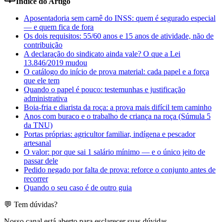
Índice do Artigo
Aposentadoria sem carnê do INSS: quem é segurado especial
— e quem fica de fora
Os dois requisitos: 55/60 anos e 15 anos de atividade, não de
contribuição
A declaração do sindicato ainda vale? O que a Lei
13.846/2019 mudou
O catálogo do início de prova material: cada papel e a força
que ele tem
Quando o papel é pouco: testemunhas e justificação
administrativa
Boia-fria e diarista da roça: a prova mais difícil tem caminho
Anos com buraco e o trabalho de criança na roça (Súmula 5
da TNU)
Portas próprias: agricultor familiar, indígena e pescador
artesanal
O valor: por que sai 1 salário mínimo — e o único jeito de
passar dele
Pedido negado por falta de prova: reforce o conjunto antes de
recorrer
Quando o seu caso é de outro guia
💬 Tem dúvidas?
Nosso canal está aberto para esclarecer suas dúvidas