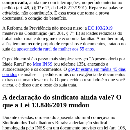
comprovada
, ainda que com interrupções, no período anterior ao
pedido (art. 48, §§ 1º e 2º, da Lei 8.213/1991). Repare na palavra:
atividade
, não contribuição. É essa troca que torna a prova
documental o coração do benefício.
A Reforma da Previdência não mexeu nisso: a
EC 103/2019
manteve na Constituição (art. 201, § 7º, II) as idades reduzidas do
trabalhador rural e do regime de economia familiar. A mulher rural,
aliás, tem um recorte próprio de requisitos e documentos, tratado no
guia da
aposentadoria rural da mulher aos 55 anos
.
O pedido em si é o passo mais simples: serviço “Aposentadoria por
Idade Rural” no
Meu INSS
(ou telefone 135), anexando a
autodeclaração e os documentos. O
gov.br estima em média 45 dias
corridos
de análise — pedidos rurais com exigência de documentos
extras costumam levar mais. O que decide o resultado é o que você
anexa, e é disso que o resto do guia trata.
A declaração do sindicato ainda vale? O
que a Lei 13.846/2019 mudou
Durante décadas, o roteiro do aposentando rural começava no
Sindicato dos Trabalhadores Rurais: a declaração sindical
homologada pelo INSS era um documento previsto em lei (art. 106,