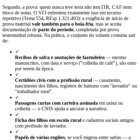
Segundo, a prova: quem nunca teve terra não tem ITR, CAF nem
bloco de notas. O STJ enfrentou exatamente isso em recurso
repetitivo (Tema 554, REsp 1.321.493): a exigência de início de
prova material
vale também para o boia-fria
, mas se aceita
documentação de
parte do período
, completada por prova
testemunhal robusta. Na prática, o conjunto do volante costuma sair
de:
✓
Recibos de safra e anotações de fazendeiro
— mesmo
manuscritos, com data e serviço ("colheita de café"), são ouro
por serem da época.
✓
Certidões civis com a profissão rural
— casamento,
nascimento dos filhos, registros de batismo com "lavrador" ou
"trabalhador rural".
✓
Passagens curtas com carteira assinada
em usina ou
colheita — o CNIS ajuda a ancorar a narrativa.
✓
Ficha dos filhos em escola rural
e cadastros sociais antigos
com profissão de lavrador.
✓
Papéis de várias regiões
, se você migrou entre safras — a