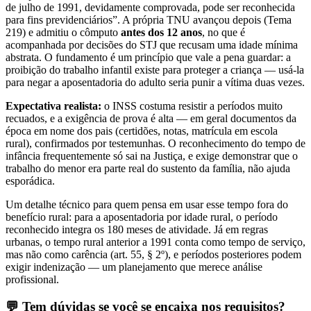
de julho de 1991, devidamente comprovada, pode ser reconhecida
para fins previdenciários”. A própria TNU avançou depois (Tema
219) e admitiu o cômputo
antes dos 12 anos
, no que é
acompanhada por decisões do STJ que recusam uma idade mínima
abstrata. O fundamento é um princípio que vale a pena guardar: a
proibição do trabalho infantil existe para proteger a criança — usá-la
para negar a aposentadoria do adulto seria punir a vítima duas vezes.
Expectativa realista:
o INSS costuma resistir a períodos muito
recuados, e a exigência de prova é alta — em geral documentos da
época em nome dos pais (certidões, notas, matrícula em escola
rural), confirmados por testemunhas. O reconhecimento do tempo de
infância frequentemente só sai na Justiça, e exige demonstrar que o
trabalho do menor era parte real do sustento da família, não ajuda
esporádica.
Um detalhe técnico para quem pensa em usar esse tempo fora do
benefício rural: para a aposentadoria por idade rural, o período
reconhecido integra os 180 meses de atividade. Já em regras
urbanas, o tempo rural anterior a 1991 conta como tempo de serviço,
mas não como carência (art. 55, § 2º), e períodos posteriores podem
exigir indenização — um planejamento que merece análise
profissional.
💬 Tem dúvidas se você se encaixa nos requisitos?