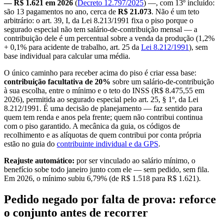
— R$ 1.621 em 2026
(
Decreto 12.797/2025
) —, com 13º incluído:
são 13 pagamentos no ano, cerca de
R$ 21.073
. Não é um teto
arbitrário: o art. 39, I, da Lei 8.213/1991 fixa o piso porque o
segurado especial não tem salário-de-contribuição mensal — a
contribuição dele é um percentual sobre a venda da produção (1,2%
+ 0,1% para acidente de trabalho, art. 25 da
Lei 8.212/1991
), sem
base individual para calcular uma média.
O único caminho para receber acima do piso é criar essa base:
contribuição facultativa de 20%
sobre um salário-de-contribuição
à sua escolha, entre o mínimo e o teto do INSS (R$ 8.475,55 em
2026), permitida ao segurado especial pelo art. 25, § 1º, da Lei
8.212/1991. É uma decisão de planejamento — faz sentido para
quem tem renda e anos pela frente; quem não contribui continua
com o piso garantido. A mecânica da guia, os códigos de
recolhimento e as alíquotas de quem contribui por conta própria
estão no guia do
contribuinte individual e da GPS
.
Reajuste automático:
por ser vinculado ao salário mínimo, o
benefício sobe todo janeiro junto com ele — sem pedido, sem fila.
Em 2026, o mínimo subiu 6,79% (de R$ 1.518 para R$ 1.621).
Pedido negado por falta de prova: reforce
o conjunto antes de recorrer