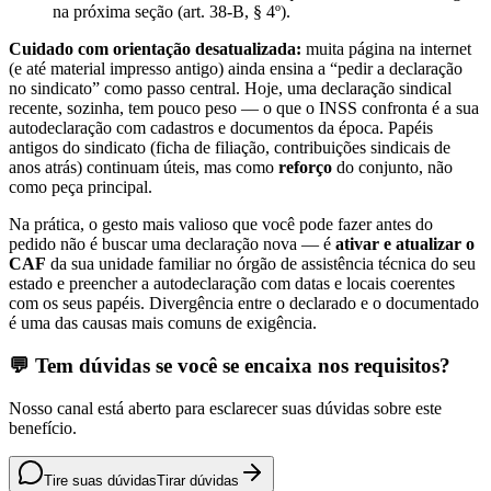
na próxima seção (art. 38-B, § 4º).
Cuidado com orientação desatualizada:
muita página na internet
(e até material impresso antigo) ainda ensina a “pedir a declaração
no sindicato” como passo central. Hoje, uma declaração sindical
recente, sozinha, tem pouco peso — o que o INSS confronta é a sua
autodeclaração com cadastros e documentos da época. Papéis
antigos do sindicato (ficha de filiação, contribuições sindicais de
anos atrás) continuam úteis, mas como
reforço
do conjunto, não
como peça principal.
Na prática, o gesto mais valioso que você pode fazer antes do
pedido não é buscar uma declaração nova — é
ativar e atualizar o
CAF
da sua unidade familiar no órgão de assistência técnica do seu
estado e preencher a autodeclaração com datas e locais coerentes
com os seus papéis. Divergência entre o declarado e o documentado
é uma das causas mais comuns de exigência.
💬 Tem dúvidas se você se encaixa nos requisitos?
Nosso canal está aberto para esclarecer suas dúvidas sobre este
benefício.
Tire suas dúvidas
Tirar dúvidas