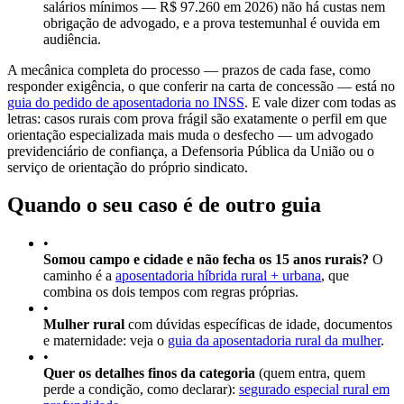
salários mínimos — R$ 97.260 em 2026) não há custas nem
obrigação de advogado, e a prova testemunhal é ouvida em
audiência.
A mecânica completa do processo — prazos de cada fase, como
responder exigência, o que conferir na carta de concessão — está no
guia do pedido de aposentadoria no INSS
. E vale dizer com todas as
letras: casos rurais com prova frágil são exatamente o perfil em que
orientação especializada mais muda o desfecho — um advogado
previdenciário de confiança, a Defensoria Pública da União ou o
serviço de orientação do próprio sindicato.
Quando o seu caso é de outro guia
•
Somou campo e cidade e não fecha os 15 anos rurais?
O
caminho é a
aposentadoria híbrida rural + urbana
, que
combina os dois tempos com regras próprias.
•
Mulher rural
com dúvidas específicas de idade, documentos
e maternidade: veja o
guia da aposentadoria rural da mulher
.
•
Quer os detalhes finos da categoria
(quem entra, quem
perde a condição, como declarar):
segurado especial rural em