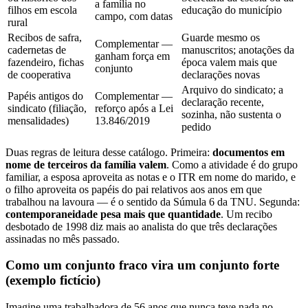
a família no
filhos em escola
educação do município
campo, com datas
rural
Recibos de safra,
Guarde mesmo os
Complementar —
cadernetas de
manuscritos; anotações da
ganham força em
fazendeiro, fichas
época valem mais que
conjunto
de cooperativa
declarações novas
Arquivo do sindicato; a
Papéis antigos do
Complementar —
declaração recente,
sindicato (filiação,
reforço após a Lei
sozinha, não sustenta o
mensalidades)
13.846/2019
pedido
Duas regras de leitura desse catálogo. Primeira:
documentos em
nome de terceiros da família valem
. Como a atividade é do grupo
familiar, a esposa aproveita as notas e o ITR em nome do marido, e
o filho aproveita os papéis do pai relativos aos anos em que
trabalhou na lavoura — é o sentido da Súmula 6 da TNU. Segunda:
contemporaneidade pesa mais que quantidade
. Um recibo
desbotado de 1998 diz mais ao analista do que três declarações
assinadas no mês passado.
Como um conjunto fraco vira um conjunto forte
(exemplo fictício)
Imagine uma trabalhadora de 56 anos que nunca teve nada no