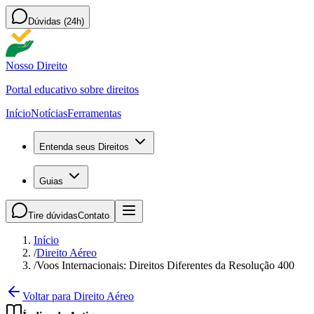
Dúvidas (24h)
Nosso Direito
Portal educativo sobre direitos
Início
Notícias
Ferramentas
Entenda seus Direitos
Guias
Tire dúvidas
Contato
Início
/
Direito Aéreo
/
Voos Internacionais: Direitos Diferentes da Resolução 400
Voltar para Direito Aéreo