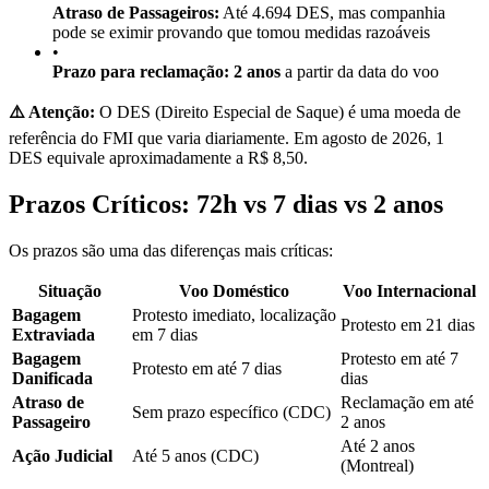
Atraso de Passageiros:
Até 4.694 DES, mas companhia
pode se eximir provando que tomou medidas razoáveis
•
Prazo para reclamação:
2 anos
a partir da data do voo
⚠️ Atenção:
O DES (Direito Especial de Saque) é uma moeda de
referência do FMI que varia diariamente. Em agosto de 2026, 1
DES equivale aproximadamente a R$ 8,50.
Prazos Críticos: 72h vs 7 dias vs 2 anos
Os prazos são uma das diferenças mais críticas:
Situação
Voo Doméstico
Voo Internacional
Bagagem
Protesto imediato, localização
Protesto em 21 dias
Extraviada
em 7 dias
Bagagem
Protesto em até 7
Protesto em até 7 dias
Danificada
dias
Atraso de
Reclamação em até
Sem prazo específico (CDC)
Passageiro
2 anos
Até 2 anos
Ação Judicial
Até 5 anos (CDC)
(Montreal)