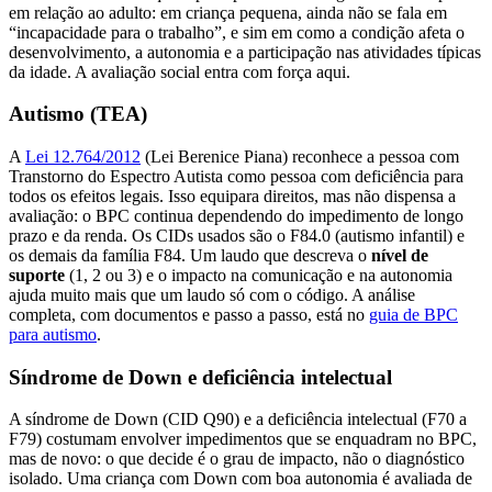
em relação ao adulto: em criança pequena, ainda não se fala em
“incapacidade para o trabalho”, e sim em como a condição afeta o
desenvolvimento, a autonomia e a participação nas atividades típicas
da idade. A avaliação social entra com força aqui.
Autismo (TEA)
A
Lei 12.764/2012
(Lei Berenice Piana) reconhece a pessoa com
Transtorno do Espectro Autista como pessoa com deficiência para
todos os efeitos legais. Isso equipara direitos, mas não dispensa a
avaliação: o BPC continua dependendo do impedimento de longo
prazo e da renda. Os CIDs usados são o F84.0 (autismo infantil) e
os demais da família F84. Um laudo que descreva o
nível de
suporte
(1, 2 ou 3) e o impacto na comunicação e na autonomia
ajuda muito mais que um laudo só com o código. A análise
completa, com documentos e passo a passo, está no
guia de BPC
para autismo
.
Síndrome de Down e deficiência intelectual
A síndrome de Down (CID Q90) e a deficiência intelectual (F70 a
F79) costumam envolver impedimentos que se enquadram no BPC,
mas de novo: o que decide é o grau de impacto, não o diagnóstico
isolado. Uma criança com Down com boa autonomia é avaliada de