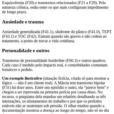
Esquizofrenia (F20) e transtornos relacionados (F21 a F29). Pela
natureza crônica, estão entre os que mais configuram impedimento
de longo prazo.
Ansiedade e trauma
Ansiedade generalizada (F41.1), síndrome do pânico (F41.0), TEPT
(F43.1) e TOC (F42). Entram quando são graves e não cedem ao
tratamento, a ponto de travar a vida cotidiana.
Personalidade e outros
Transtorno de personalidade borderline (F60.3) e outros quadros.
Cada caso é medido pelo impacto real, e comorbidades costumam
fortalecer o pedido.
Um exemplo ilustrativo
(situação fictícia, criada só para mostrar a
lógica — não é um cliente real). A Márcia tem transtorno bipolar
(F31) há doze anos. Entre um episódio e outro, ela “parece bem” e
chegou a ser reprovada na primeira perícia por causa disso. No
recurso, o psiquiatra dela mandou um relatório detalhando as três
internações, os afastamentos do trabalho e por que os períodos
estáveis não se sustentam sob pressão. O olhar mudou quando a
documentação mostrou a doença ao longo do tempo, não só no dia