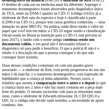
desintegrativo da infância
(F84.3) e a
síndrome de Rett
(F84.2).
O destino de cada um na medicina atual foi diferente: Asperger e
transtorno desintegrativo foram absorvidos pelo diagnóstico único
de TEA, tanto no DSM-5 quanto na CID-11 (código 6A02); já a
síndrome de Rett saiu do espectro e hoje é classificada à parte
(LD90.4 na CID-11), porque tem causa genética conhecida — uma
mutação no gene MECP2. Na prática, nada disso muda o valor do
papel que você tem em mãos: a CID-10 segue sendo a classificação
oficial usada no Brasil (a transição para a CID-11 está prevista só
para 2027), o laudo com o nome antigo
continua sendo um
documento válido
, e em geral não é necessário refazer o
diagnóstico só para pedir o benefício. O que a perícia lê não é o
rótulo: é a descrição do que a pessoa consegue e do que não
consegue fazer sozinha.
Duas dessas condições costumam vir com um quadro grave
associado — a síndrome de Rett, com perda progressiva do uso das
mãos e da marcha, e o transtorno desintegrativo, com regressão de
habilidades que a criança já tinha adquirido. Nesses casos, o
relatório que mostra a
comparação entre o antes e o depois
(o que
a criança fazia aos 2 anos e não faz mais) costuma ser a peça mais
forte do pedido. O mesmo raciocínio vale para as trissomias mais
raras, como a síndrome de Edwards (trissomia 18, CID Q91.0 a
Q91.3): o código não decide nada sozinho; a necessidade de apoio
contínuo, sim.