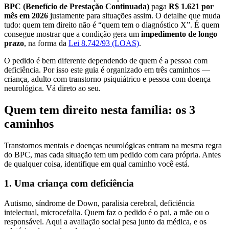
BPC (Benefício de Prestação Continuada)
paga
R$ 1.621 por
mês em 2026
justamente para situações assim. O detalhe que muda
tudo: quem tem direito não é “quem tem o diagnóstico X”. É quem
consegue mostrar que a condição gera um
impedimento de longo
prazo
, na forma da
Lei 8.742/93 (LOAS)
.
O pedido é bem diferente dependendo de quem é a pessoa com
deficiência. Por isso este guia é organizado em três caminhos —
criança, adulto com transtorno psiquiátrico e pessoa com doença
neurológica. Vá direto ao seu.
Quem tem direito nesta família: os 3
caminhos
Transtornos mentais e doenças neurológicas entram na mesma regra
do BPC, mas cada situação tem um pedido com cara própria. Antes
de qualquer coisa, identifique em qual caminho você está.
1. Uma criança com deficiência
Autismo, síndrome de Down, paralisia cerebral, deficiência
intelectual, microcefalia. Quem faz o pedido é o pai, a mãe ou o
responsável. Aqui a avaliação social pesa junto da médica, e os