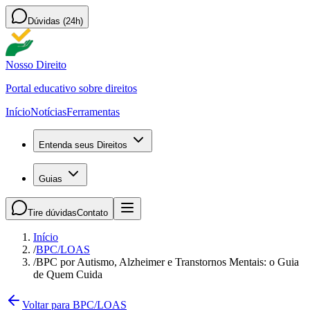
Dúvidas (24h)
Nosso Direito
Portal educativo sobre direitos
Início
Notícias
Ferramentas
Entenda seus Direitos
Guias
Tire dúvidas
Contato
Início
/
BPC/LOAS
/
BPC por Autismo, Alzheimer e Transtornos Mentais: o Guia
de Quem Cuida
Voltar para BPC/LOAS