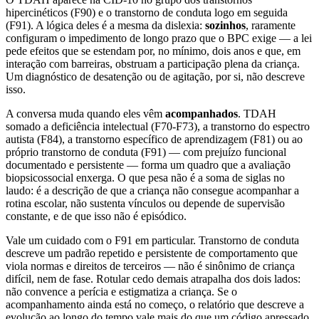
hipercinéticos (F90) e o transtorno de conduta logo em seguida
(F91). A lógica deles é a mesma da dislexia:
sozinhos
, raramente
configuram o impedimento de longo prazo que o BPC exige — a lei
pede efeitos que se estendam por, no mínimo, dois anos e que, em
interação com barreiras, obstruam a participação plena da criança.
Um diagnóstico de desatenção ou de agitação, por si, não descreve
isso.
A conversa muda quando eles vêm
acompanhados
. TDAH
somado a deficiência intelectual (F70-F73), a transtorno do espectro
autista (F84), a transtorno específico de aprendizagem (F81) ou ao
próprio transtorno de conduta (F91) — com prejuízo funcional
documentado e persistente — forma um quadro que a avaliação
biopsicossocial enxerga. O que pesa não é a soma de siglas no
laudo: é a descrição de que a criança não consegue acompanhar a
rotina escolar, não sustenta vínculos ou depende de supervisão
constante, e de que isso não é episódico.
Vale um cuidado com o F91 em particular. Transtorno de conduta
descreve um padrão repetido e persistente de comportamento que
viola normas e direitos de terceiros — não é sinônimo de criança
difícil, nem de fase. Rotular cedo demais atrapalha dos dois lados:
não convence a perícia e estigmatiza a criança. Se o
acompanhamento ainda está no começo, o relatório que descreve a
evolução ao longo do tempo vale mais do que um código apressado.