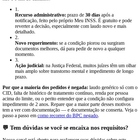
1
.
Recurso administrativo:
prazo de
30 dias
após a
notificação, feito pelo próprio Meu INSS. É gratuito e pode
reverter a decisão, especialmente com laudo novo e mais
detalhado.
2
.
Novo requerimento:
se a condição piorou ou surgiram
documentos melhores, dá para pedir de novo a qualquer
momento.
3
.
Ação judicial:
na Justiça Federal, muitos juízes têm um olhar
mais amplo sobre transtorno mental e impedimento de longo
prazo.
Por que a maioria dos pedidos é negada:
laudo genérico só com o
CID, falta de histórico de tratamento contínuo, renda por pessoa
acima do limite, ou o perito entender que a condição não configura
impedimento de 2 anos. Repare que a maior parte desses motivos
tem a ver com documentação — e documentação se conserta. Veja o
passo a passo em
como recorrer do BPC negado
.
💬 Tem dúvidas se você se encaixa nos requisitos?
Nosso canal está aberto para esclarecer suas dúvidas sobre este