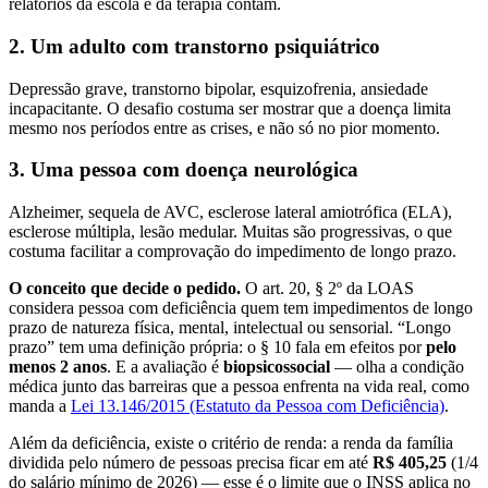
relatórios da escola e da terapia contam.
2. Um adulto com transtorno psiquiátrico
Depressão grave, transtorno bipolar, esquizofrenia, ansiedade
incapacitante. O desafio costuma ser mostrar que a doença limita
mesmo nos períodos entre as crises, e não só no pior momento.
3. Uma pessoa com doença neurológica
Alzheimer, sequela de AVC, esclerose lateral amiotrófica (ELA),
esclerose múltipla, lesão medular. Muitas são progressivas, o que
costuma facilitar a comprovação do impedimento de longo prazo.
O conceito que decide o pedido.
O art. 20, § 2º da LOAS
considera pessoa com deficiência quem tem impedimentos de longo
prazo de natureza física, mental, intelectual ou sensorial. “Longo
prazo” tem uma definição própria: o § 10 fala em efeitos por
pelo
menos 2 anos
. E a avaliação é
biopsicossocial
— olha a condição
médica junto das barreiras que a pessoa enfrenta na vida real, como
manda a
Lei 13.146/2015 (Estatuto da Pessoa com Deficiência)
.
Além da deficiência, existe o critério de renda: a renda da família
dividida pelo número de pessoas precisa ficar em até
R$ 405,25
(1/4
do salário mínimo de 2026) — esse é o limite que o INSS aplica no