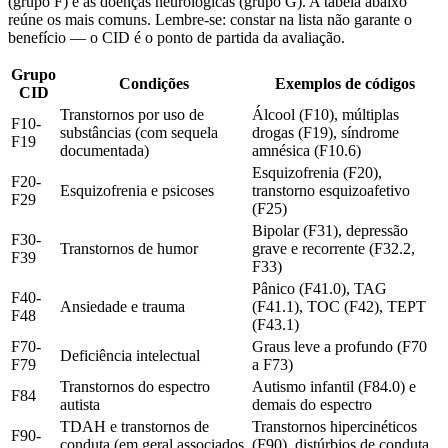
(grupo F) e as doenças neurológicas (grupo G). A tabela abaixo
reúne os mais comuns. Lembre-se: constar na lista não garante o
benefício — o CID é o ponto de partida da avaliação.
Grupo
Condições
Exemplos de códigos
CID
Transtornos por uso de
Álcool (F10), múltiplas
F10-
substâncias (com sequela
drogas (F19), síndrome
F19
documentada)
amnésica (F10.6)
Esquizofrenia (F20),
F20-
Esquizofrenia e psicoses
transtorno esquizoafetivo
F29
(F25)
Bipolar (F31), depressão
F30-
Transtornos de humor
grave e recorrente (F32.2,
F39
F33)
Pânico (F41.0), TAG
F40-
Ansiedade e trauma
(F41.1), TOC (F42), TEPT
F48
(F43.1)
F70-
Graus leve a profundo (F70
Deficiência intelectual
F79
a F73)
Transtornos do espectro
Autismo infantil (F84.0) e
F84
autista
demais do espectro
TDAH e transtornos de
Transtornos hipercinéticos
F90-
conduta (em geral associados
(F90), distúrbios de conduta