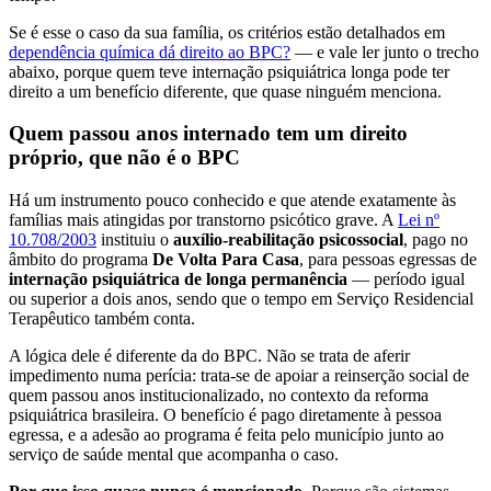
Se é esse o caso da sua família, os critérios estão detalhados em
dependência química dá direito ao BPC?
— e vale ler junto o trecho
abaixo, porque quem teve internação psiquiátrica longa pode ter
direito a um benefício diferente, que quase ninguém menciona.
Quem passou anos internado tem um direito
próprio, que não é o BPC
Há um instrumento pouco conhecido e que atende exatamente às
famílias mais atingidas por transtorno psicótico grave. A
Lei nº
10.708/2003
instituiu o
auxílio-reabilitação psicossocial
, pago no
âmbito do programa
De Volta Para Casa
, para pessoas egressas de
internação psiquiátrica de longa permanência
— período igual
ou superior a dois anos, sendo que o tempo em Serviço Residencial
Terapêutico também conta.
A lógica dele é diferente da do BPC. Não se trata de aferir
impedimento numa perícia: trata-se de apoiar a reinserção social de
quem passou anos institucionalizado, no contexto da reforma
psiquiátrica brasileira. O benefício é pago diretamente à pessoa
egressa, e a adesão ao programa é feita pelo município junto ao
serviço de saúde mental que acompanha o caso.