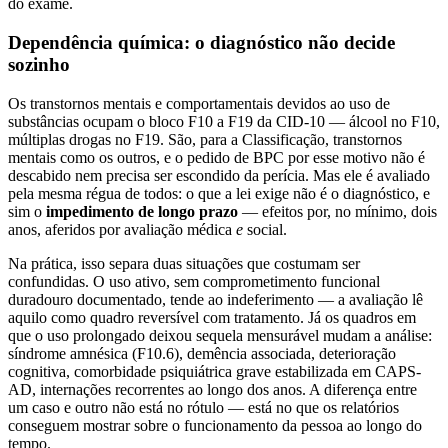
do exame.
Dependência química: o diagnóstico não decide
sozinho
Os transtornos mentais e comportamentais devidos ao uso de
substâncias ocupam o bloco F10 a F19 da CID-10 — álcool no F10,
múltiplas drogas no F19. São, para a Classificação, transtornos
mentais como os outros, e o pedido de BPC por esse motivo não é
descabido nem precisa ser escondido da perícia. Mas ele é avaliado
pela mesma régua de todos: o que a lei exige não é o diagnóstico, e
sim o
impedimento de longo prazo
— efeitos por, no mínimo, dois
anos, aferidos por avaliação médica
e
social.
Na prática, isso separa duas situações que costumam ser
confundidas. O uso ativo, sem comprometimento funcional
duradouro documentado, tende ao indeferimento — a avaliação lê
aquilo como quadro reversível com tratamento. Já os quadros em
que o uso prolongado deixou sequela mensurável mudam a análise:
síndrome amnésica (F10.6), demência associada, deterioração
cognitiva, comorbidade psiquiátrica grave estabilizada em CAPS-
AD, internações recorrentes ao longo dos anos. A diferença entre
um caso e outro não está no rótulo — está no que os relatórios
conseguem mostrar sobre o funcionamento da pessoa ao longo do
tempo.