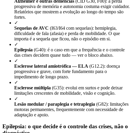
Alzheimer e outras demências
(CID G30, F00): a perda
progressiva de memória e autonomia costuma exigir cuidador.
Relatórios que mostrem a evolução ao longo do tempo são
fortes.
✓
Sequelas de AVC
(I63/I64 com sequelas): hemiplegia,
dificuldade de fala (afasia) e perda de mobilidade. O que
importa é a sequela que ficou, não o episódio em si.
✓
Epilepsia
(G40): é o caso em que a frequência e o controle
das crises decidem quase tudo — ver o bloco abaixo.
✓
Esclerose lateral amiotrófica — ELA
(G12.2): doença
progressiva e grave, com forte fundamento para o
impedimento de longo prazo.
✓
Esclerose múltipla
(G35): evolui em surtos e pode deixar
limitações crescentes de mobilidade, visão e cognição.
✓
Lesão medular / paraplegia e tetraplegia
(G82): limitações
motoras permanentes, frequentemente com necessidade de
adaptação e apoio.
Epilepsia: o que decide é o controle das crises, não o
diagnóstico