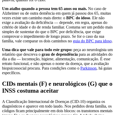
Um atalho quando a pessoa tem 65 anos ou mais.
No caso de
Alzheimer ou de outra demência em quem já passou dos 65, muitas
vezes existe um caminho mais direto: o
BPC do idoso
. Ele não
exige a avaliação da deficiência — depende, em regra, apenas do
critério de idade e do de renda familiar. Costuma ser um pedido mais
simples de sustentar do que o BPC por deficiência, que exige
comprovar o impedimento de longo prazo. Se for o caso da sua
família, vale comparar os dois caminhos no
guia do BPC para idoso
.
Uma dica que vale para todo este grupo:
peça ao neurologista um
relatório que descreva o
grau de dependência
para as atividades do
dia a dia — locomoção, higiene, alimentação, comunicação. É esse
retrato funcional, e não apenas o nome da doença, que a avaliação
biopsicossocial procura. Para condições como o
Parkinson
, há guias
específicos.
CIDs mentais (F) e neurológicos (G) que o
INSS costuma aceitar
A Classificação Internacional de Doenças (CID-10) organiza os
diagnósticos e aparece em todo laudo. Nos pedidos desta família, os
códigos ficam principalmente em dois blocos: os transtornos mentais