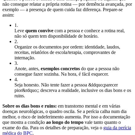
não consegue relatar a própria rotina — por demência avançada, por
exemplo — a presença de quem cuida faz diferença. Prepare-se
assim:
1
.
Leve
quem convive
com a pessoa e conhece a rotina real,
não só quem tem disponibilidade de horário.
2
.
Organize os documentos por ordem: identidade, laudos,
receitas, relatórios de escola/terapia, comprovantes de
internação.
3
.
Anote, antes,
exemplos concretos
do que a pessoa não
consegue fazer sozinha. Na hora, é fácil esquecer.
4
.
Seja honesto. Não tente fazer a pessoa &ldquo;parecer
pior&rdquo;; descreva a realidade, inclusive os dias bons e os
ruins.
Sobre os dias bons e ruins:
em transtorno mental e em várias
doenças neurológicas, o quadro oscila. Se a perícia calha num dia
melhor, o risco de indeferimento aumenta. Por isso a documentação
que mostra a condição
ao longo do tempo
vale tanto quanto o
exame do dia. Para os detalhes de preparação, veja o
guia da perícia
médica do BPC
.