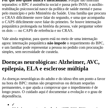
Por que isso quase nunca é mencionado.
Porque são sistemas
separados: o BPC é assistência social e passa pelo INSS; o auxílio-
reabilitação psicossocial nasce da política de saúde mental e passa
pelo município e pelo Ministério da Saúde. Uma família que procura
o CRAS dificilmente ouve falar do segundo, e uma que acompanha
o CAPS dificilmente ouve falar do primeiro. Se houve internação
psiquiátrica prolongada na história da pessoa, vale perguntar sobre
os dois — no CAPS de referência e no CRAS.
Vale ainda registrar, para quem está no meio de uma internação
agora: internação psiquiátrica
não impede
o requerimento do BPC,
e um familiar pode representar a pessoa no pedido com procuração
simples, sem necessidade de curatela.
Doenças neurológicas: Alzheimer, AVC,
epilepsia, ELA e esclerose múltipla
As doenças neurológicas do adulto e do idoso têm um ponto a favor
na hora do BPC: muitas são progressivas ou deixam sequelas
permanentes, o que ajuda a comprovar que o impedimento é de
longo prazo. O cuidado aqui é documentar a evolução e o grau de
dependência.
✓