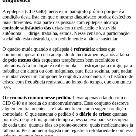
A epilepsia (CID
G40
) merece um parágrafo próprio porque é a
condição desta lista em que o mesmo diagnóstico produz desfechos
mais diferentes. Boa parte das pessoas com epilepsia alcança
controle satisfatório das crises
com medicação e leva vida
autônoma — dirige, trabalha, estuda. Nesse cenário, a participação
social não está obstruída, e o pedido tende a não se sustentar.
O quadro muda quando a epilepsia é
refratária
: crises que
continuam apesar do uso adequado de medicamentos, após a falha
de
pelo menos dois
esquemas terapêuticos bem escolhidos e
tolerados. Aí a limitação é real e ampla — restrição para dirigir, para
trabalhar em altura ou com máquinas, para ficar sozinha, para nadar,
e muitas vezes um componente cognitivo associado. É o histórico de
crises, com frequência registrada ao longo do tempo, que comunica
isso.
O erro mais comum nesse pedido.
Levar apenas o laudo com o
CID G40 e a receita do anticonvulsivante. Esse conjunto descreve
alguém em tratamento — e tratamento em curso sugere condição
controlada. O que sustenta o pedido é o
diário de crises
: quantas
por mês, de que tipo, quanto tempo a pessoa leva para se recuperar
de cada uma, quantas idas ao pronto-socorro, quais medicamentos já
falharam. Peça ao neurologista que registre a refratariedade com essa
palavra, quando for o caso.