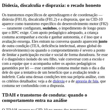
Dislexia, discalculia e dispraxia: o recado honesto
Os transtornos específicos de aprendizagem e de coordenação —
dislexia (F81.0), discalculia (F81.2) e a dispraxia, que na CID-10
aparece como transtorno específico do desenvolvimento motor (F82)
— raramente configuram,
sozinhos
, o impedimento de longo prazo
que o BPC exige. Com apoio pedagógico adequado, a criança
costuma acompanhar a escola e ganhar autonomia, e é isso que a
avaliação enxerga. Eles entram na conversa quando aparecem
junto
de outra condição (TEA, deficiência intelectual, atraso global do
desenvolvimento) ou quando o comprometimento é severo a ponto
de limitar a participação escolar e social de forma duradoura. Se esse
é o diagnóstico isolado do seu filho, vale conversar com a escola e
com a equipe que o acompanha sobre os apoios pedagógicos
garantidos por lei — esse caminho costuma mudar mais o dia a dia
dele do que a tentativa de um benefício que a avaliação tende a
indeferir. Cada uma dessas condições tem sua própria análise, com
os critérios detalhados: veja a de
dislexia
e a de
apraxia de fala
, que
costuma ser confundida com a dispraxia.
TDAH e transtorno de conduta: quando o
comportamento entra na análise
O TDAH aparece na CID-10 no grupo dos transtornos