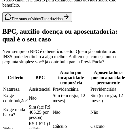
benefício.
Tire suas dúvidas
Tirar dúvidas
BPC, auxílio-doença ou aposentadoria:
qual é o seu caso
Nem sempre o BPC é o benefício certo. Quem já contribuiu ao
INSS pode ter direito a algo melhor. A diferença começa numa
pergunta simples: você já contribuiu para a Previdência?
Auxílio por
Aposentadoria
Critério
BPC
incapacidade
por incapacidade
temporária
permanente
Natureza
Assistencial
Previdenciária
Previdenciária
Exige
Sim (em regra, 12
Sim (em regra, 12
Não
contribuição?
meses)
meses)
Sim (até R$
Exige renda
405,25 por
Não
Não
baixa?
pessoa)
R$ 1.621 (1
Cálculo
Cálculo
Valor
salário