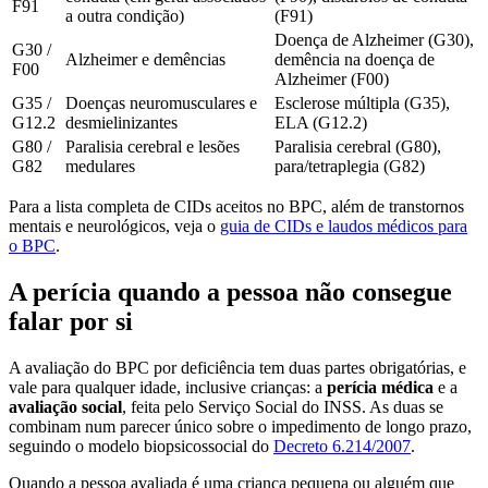
F91
a outra condição)
(F91)
Doença de Alzheimer (G30),
G30 /
Alzheimer e demências
demência na doença de
F00
Alzheimer (F00)
G35 /
Doenças neuromusculares e
Esclerose múltipla (G35),
G12.2
desmielinizantes
ELA (G12.2)
G80 /
Paralisia cerebral e lesões
Paralisia cerebral (G80),
G82
medulares
para/tetraplegia (G82)
Para a lista completa de CIDs aceitos no BPC, além de transtornos
mentais e neurológicos, veja o
guia de CIDs e laudos médicos para
o BPC
.
A perícia quando a pessoa não consegue
falar por si
A avaliação do BPC por deficiência tem duas partes obrigatórias, e
vale para qualquer idade, inclusive crianças: a
perícia médica
e a
avaliação social
, feita pelo Serviço Social do INSS. As duas se
combinam num parecer único sobre o impedimento de longo prazo,
seguindo o modelo biopsicossocial do
Decreto 6.214/2007
.
Quando a pessoa avaliada é uma criança pequena ou alguém que