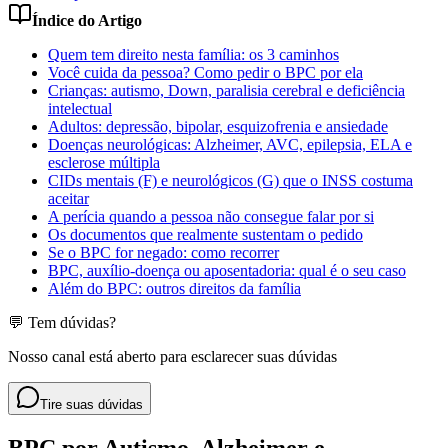
Índice do Artigo
Quem tem direito nesta família: os 3 caminhos
Você cuida da pessoa? Como pedir o BPC por ela
Crianças: autismo, Down, paralisia cerebral e deficiência
intelectual
Adultos: depressão, bipolar, esquizofrenia e ansiedade
Doenças neurológicas: Alzheimer, AVC, epilepsia, ELA e
esclerose múltipla
CIDs mentais (F) e neurológicos (G) que o INSS costuma
aceitar
A perícia quando a pessoa não consegue falar por si
Os documentos que realmente sustentam o pedido
Se o BPC for negado: como recorrer
BPC, auxílio-doença ou aposentadoria: qual é o seu caso
Além do BPC: outros direitos da família
💬 Tem dúvidas?
Nosso canal está aberto para esclarecer suas dúvidas
Tire suas dúvidas
BPC por Autismo, Alzheimer e