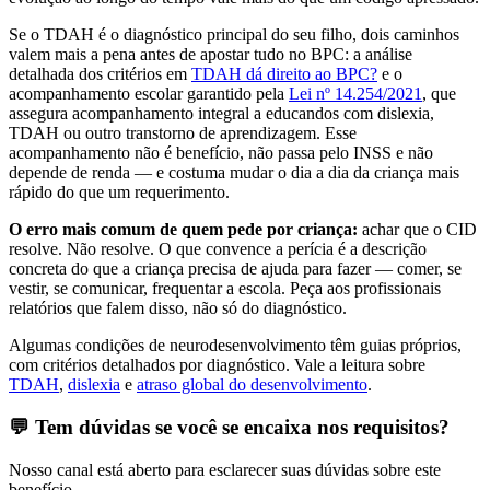
Se o TDAH é o diagnóstico principal do seu filho, dois caminhos
valem mais a pena antes de apostar tudo no BPC: a análise
detalhada dos critérios em
TDAH dá direito ao BPC?
e o
acompanhamento escolar garantido pela
Lei nº 14.254/2021
, que
assegura acompanhamento integral a educandos com dislexia,
TDAH ou outro transtorno de aprendizagem. Esse
acompanhamento não é benefício, não passa pelo INSS e não
depende de renda — e costuma mudar o dia a dia da criança mais
rápido do que um requerimento.
O erro mais comum de quem pede por criança:
achar que o CID
resolve. Não resolve. O que convence a perícia é a descrição
concreta do que a criança precisa de ajuda para fazer — comer, se
vestir, se comunicar, frequentar a escola. Peça aos profissionais
relatórios que falem disso, não só do diagnóstico.
Algumas condições de neurodesenvolvimento têm guias próprios,
com critérios detalhados por diagnóstico. Vale a leitura sobre
TDAH
,
dislexia
e
atraso global do desenvolvimento
.
💬 Tem dúvidas se você se encaixa nos requisitos?
Nosso canal está aberto para esclarecer suas dúvidas sobre este
benefício.