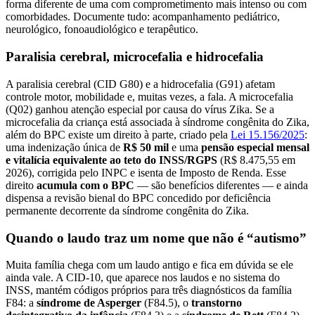
forma diferente de uma com comprometimento mais intenso ou com
comorbidades. Documente tudo: acompanhamento pediátrico,
neurológico, fonoaudiológico e terapêutico.
Paralisia cerebral, microcefalia e hidrocefalia
A paralisia cerebral (CID G80) e a hidrocefalia (G91) afetam
controle motor, mobilidade e, muitas vezes, a fala. A microcefalia
(Q02) ganhou atenção especial por causa do vírus Zika. Se a
microcefalia da criança está associada à síndrome congênita do Zika,
além do BPC existe um direito à parte, criado pela
Lei 15.156/2025
:
uma indenização única de
R$ 50 mil
e uma
pensão especial mensal
e vitalícia equivalente ao teto do INSS/RGPS
(R$ 8.475,55 em
2026), corrigida pelo INPC e isenta de Imposto de Renda. Esse
direito
acumula com o BPC
— são benefícios diferentes — e ainda
dispensa a revisão bienal do BPC concedido por deficiência
permanente decorrente da síndrome congênita do Zika.
Quando o laudo traz um nome que não é “autismo”
Muita família chega com um laudo antigo e fica em dúvida se ele
ainda vale. A CID-10, que aparece nos laudos e no sistema do
INSS, mantém códigos próprios para três diagnósticos da família
F84: a
síndrome de Asperger
(F84.5), o
transtorno