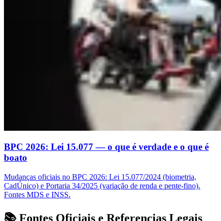
BPC 2026: Lei 15.077 — o que é verdade e o que é
boato
Mudanças oficiais no BPC 2026: Lei 15.077/2024 (biometria,
CadÚnico) e Portaria 34/2025 (variação de renda e pente-fino).
Fontes MDS e INSS.
📚 Fontes Oficiais e Referencias Legais