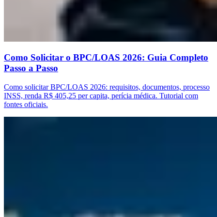
Como Solicitar o BPC/LOAS 2026: Guia Completo
Passo a Passo
Como solicitar BPC/LOAS 2026: requisitos, documentos, processo
INSS, renda R$ 405,25 per capita, perícia médica. Tutorial com
fontes oficiais.