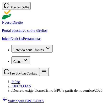
Dúvidas (24h)
Nosso Direito
Portal educativo sobre direitos
Início
Notícias
Ferramentas
Entenda seus Direitos
Guias
Tire dúvidas
Contato
Início
/
BPC/LOAS
/
Decreto exige biometria no BPC a partir de novembro/2025
Voltar para BPC/LOAS