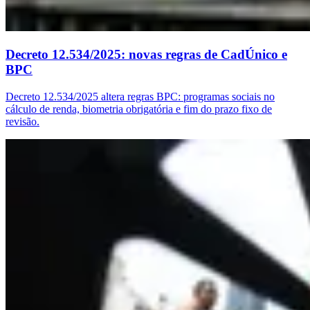
Decreto 12.534/2025: novas regras de CadÚnico e
BPC
Decreto 12.534/2025 altera regras BPC: programas sociais no
cálculo de renda, biometria obrigatória e fim do prazo fixo de
revisão.